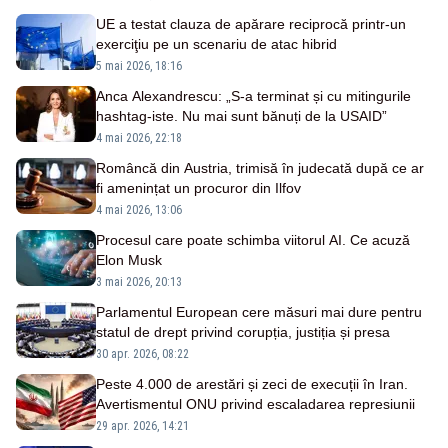
UE a testat clauza de apărare reciprocă printr-un
exerciţiu pe un scenariu de atac hibrid
5 mai 2026, 18:16
Anca Alexandrescu: „S-a terminat și cu mitingurile
hashtag-iste. Nu mai sunt bănuți de la USAID”
4 mai 2026, 22:18
Româncă din Austria, trimisă în judecată după ce ar
fi amenințat un procuror din Ilfov
4 mai 2026, 13:06
Procesul care poate schimba viitorul AI. Ce acuză
Elon Musk
3 mai 2026, 20:13
Parlamentul European cere măsuri mai dure pentru
statul de drept privind corupția, justiția și presa
30 apr. 2026, 08:22
Peste 4.000 de arestări și zeci de execuții în Iran.
Avertismentul ONU privind escaladarea represiunii
29 apr. 2026, 14:21