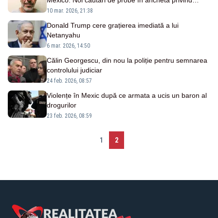
Mexico. Noi căutări de probe în ancheta privind
abuzurile sexuale
10 mar. 2026, 21:38
Donald Trump cere grațierea imediată a lui
Netanyahu
6 mar. 2026, 14:50
Călin Georgescu, din nou la poliție pentru semnarea
controlului judiciar
24 feb. 2026, 08:57
Violențe în Mexic după ce armata a ucis un baron al
drogurilor
23 feb. 2026, 08:59
1
2