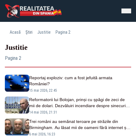
Acasă
Știri
Justitie
Pagina 2
Justitie
Pagina 2
Reportaj exploziv: cum a fost jefuită armata
României?
15 mai 2026, 22:45
Reformatorii lui Bolojan, prinși cu șpăgi de zeci de
mii de dolari. Dezvăluiri incendiare despre sinecuriștii
pentru care premierul închide ochii
14 mai 2026, 21:31
Trei români au semănat teroare pe străzile din
Birmingham. Au lăsat mii de oameni fără internet și
telefon
6 mai 2026, 16:23