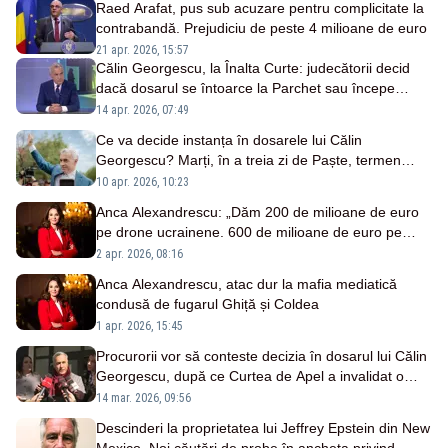
Raed Arafat, pus sub acuzare pentru complicitate la
contrabandă. Prejudiciu de peste 4 milioane de euro
21 apr. 2026, 15:57
Călin Georgescu, la Înalta Curte: judecătorii decid
dacă dosarul se întoarce la Parchet sau începe
judecata pe fond
14 apr. 2026, 07:49
Ce va decide instanța în dosarele lui Călin
Georgescu? Marți, în a treia zi de Paște, termen
important la Curtea Supremă
10 apr. 2026, 10:23
Anca Alexandrescu: „Dăm 200 de milioane de euro
pe drone ucrainene. 600 de milioane de euro pe
vaccinurile Pfizer!”
2 apr. 2026, 08:16
Anca Alexandrescu, atac dur la mafia mediatică
condusă de fugarul Ghiță și Coldea
1 apr. 2026, 15:45
Procurorii vor să conteste decizia în dosarul lui Călin
Georgescu, după ce Curtea de Apel a invalidat o
serie de probe
14 mar. 2026, 09:56
Descinderi la proprietatea lui Jeffrey Epstein din New