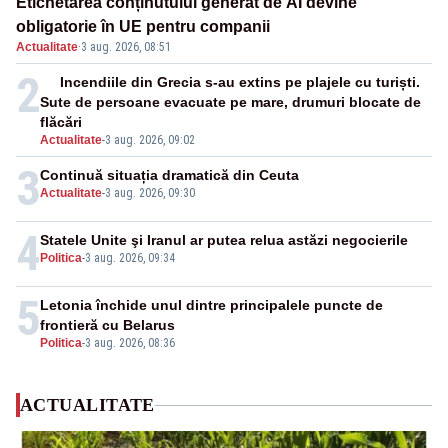
Etichetarea conținutului generat de AI devine
obligatorie în UE pentru companii
Actualitate
·
3 aug. 2026, 08:51
2
Incendiile din Grecia s-au extins pe plajele cu turiști.
Sute de persoane evacuate pe mare, drumuri blocate de
flăcări
Actualitate
-
3 aug. 2026, 09:02
3
Continuă situația dramatică din Ceuta
Actualitate
-
3 aug. 2026, 09:30
4
Statele Unite şi Iranul ar putea relua astăzi negocierile
Politica
-
3 aug. 2026, 09:34
5
Letonia închide unul dintre principalele puncte de
frontieră cu Belarus
Politica
-
3 aug. 2026, 08:36
ACTUALITATE