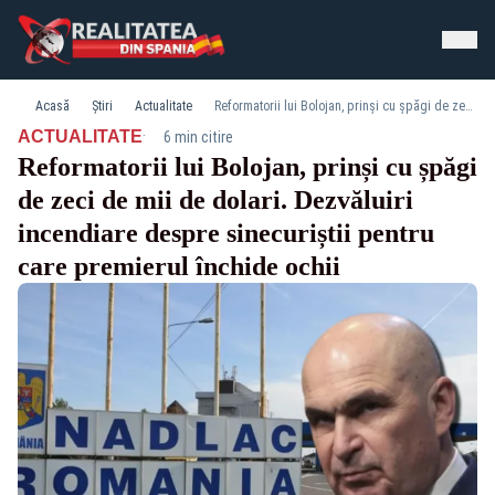
Acasă
Știri
Actualitate
Reformatorii lui Bolojan, prinși cu șpăgi de zeci de mii de dolari. Dezvăluiri incendiare despre sinecuriștii pentru care premierul închide ochii
·
ACTUALITATE
6 min citire
Reformatorii lui Bolojan, prinși cu șpăgi
de zeci de mii de dolari. Dezvăluiri
incendiare despre sinecuriștii pentru
care premierul închide ochii