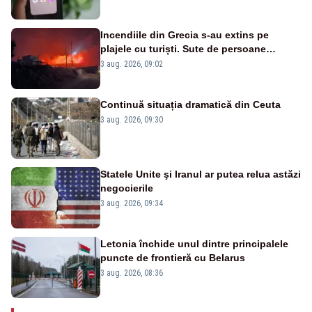
Incendiile din Grecia s-au extins pe
plajele cu turiști. Sute de persoane
evacuate pe mare, drumuri blocate de
3 aug. 2026, 09:02
flăcări
Continuă situația dramatică din Ceuta
3 aug. 2026, 09:30
Statele Unite şi Iranul ar putea relua astăzi
negocierile
3 aug. 2026, 09:34
Letonia închide unul dintre principalele
puncte de frontieră cu Belarus
3 aug. 2026, 08:36