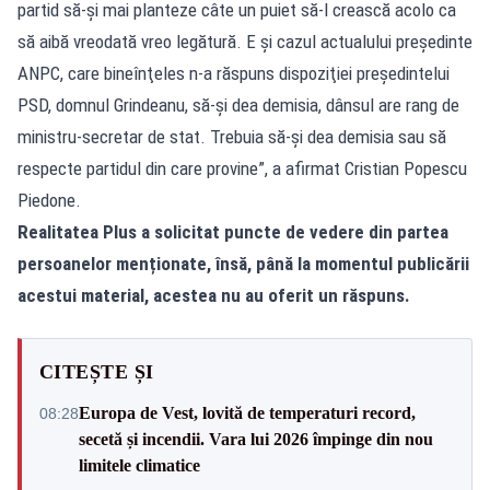
partid să-şi mai planteze câte un puiet să-l crească acolo ca
să aibă vreodată vreo legătură. E şi cazul actualului preşedinte
ANPC, care bineînţeles n-a răspuns dispoziţiei preşedintelui
PSD, domnul Grindeanu, să-şi dea demisia, dânsul are rang de
ministru-secretar de stat. Trebuia să-şi dea demisia sau să
respecte partidul din care provine”, a afirmat Cristian Popescu
Piedone.
Realitatea Plus a solicitat puncte de vedere din partea
persoanelor menționate, însă, până la momentul publicării
acestui material, acestea nu au oferit un răspuns.
CITEȘTE ȘI
Europa de Vest, lovită de temperaturi record,
08:28
secetă și incendii. Vara lui 2026 împinge din nou
limitele climatice