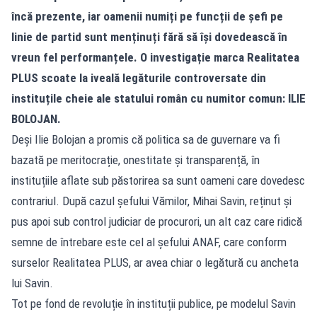
încă prezente, iar oamenii numiți pe funcții de șefi pe
linie de partid sunt menținuți fără să își dovedească în
vreun fel performanțele. O investigație marca Realitatea
PLUS scoate la iveală legăturile controversate din
instituțile cheie ale statului român cu numitor comun: ILIE
BOLOJAN.
Deși Ilie Bolojan a promis că politica sa de guvernare va fi
bazată pe meritocrație, onestitate și transparență, în
instituțiile aflate sub păstorirea sa sunt oameni care dovedesc
contrariul. După cazul șefului Vămilor, Mihai Savin, reținut și
pus apoi sub control judiciar de procurori, un alt caz care ridică
semne de întrebare este cel al șefului ANAF, care conform
surselor Realitatea PLUS, ar avea chiar o legătură cu ancheta
lui Savin.
Tot pe fond de revoluție în instituții publice, pe modelul Savin