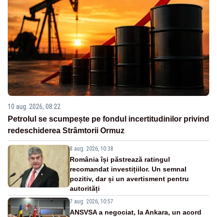
10 aug. 2026, 08:22
Petrolul se scumpește pe fondul incertitudinilor privind
redeschiderea Strâmtorii Ormuz
8 aug. 2026, 10:38
România își păstrează ratingul
recomandat investițiilor. Un semnal
pozitiv, dar și un avertisment pentru
autorități
7 aug. 2026, 10:57
ANSVSA a negociat, la Ankara, un acord