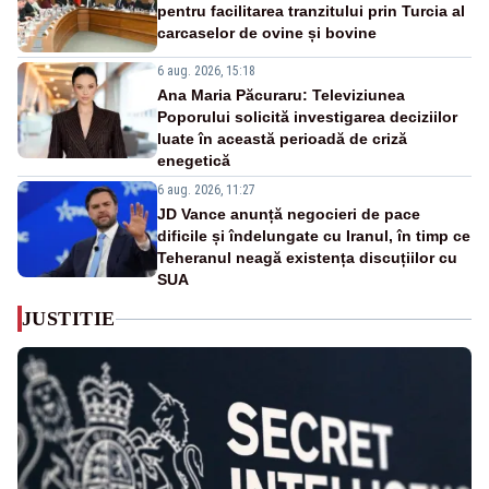
pentru facilitarea tranzitului prin Turcia al
carcaselor de ovine și bovine
6 aug. 2026, 15:18
Ana Maria Păcuraru: Televiziunea
Poporului solicită investigarea deciziilor
luate în această perioadă de criză
enegetică
6 aug. 2026, 11:27
JD Vance anunță negocieri de pace
dificile și îndelungate cu Iranul, în timp ce
Teheranul neagă existența discuțiilor cu
SUA
JUSTITIE