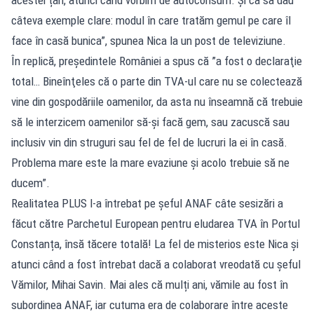
câteva exemple clare: modul în care tratăm gemul pe care îl
face în casă bunica”, spunea Nica la un post de televiziune.
În replică, președintele României a spus că ”a fost o declaraţie
total… Bineînţeles că o parte din TVA-ul care nu se colectează
vine din gospodăriile oamenilor, da asta nu înseamnă că trebuie
să le interzicem oamenilor să-şi facă gem, sau zacuscă sau
inclusiv vin din struguri sau fel de fel de lucruri la ei în casă.
Problema mare este la mare evaziune şi acolo trebuie să ne
ducem”.
Realitatea PLUS l-a întrebat pe șeful ANAF câte sesizări a
făcut către Parchetul European pentru eludarea TVA în Portul
Constanța, însă tăcere totală! La fel de misterios este Nica și
atunci când a fost întrebat dacă a colaborat vreodată cu șeful
Vămilor, Mihai Savin. Mai ales că mulți ani, vămile au fost în
subordinea ANAF, iar cutuma era de colaborare între aceste