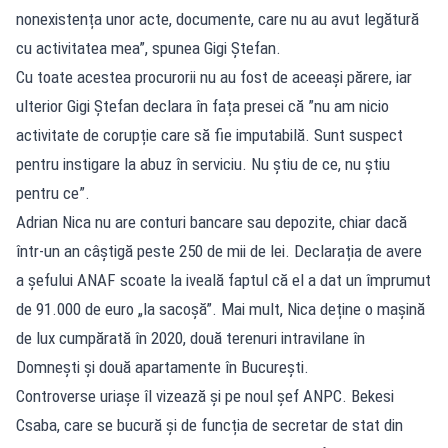
nonexistența unor acte, documente, care nu au avut legătură
cu activitatea mea”, spunea Gigi Ștefan.
Cu toate acestea procurorii nu au fost de aceeași părere, iar
ulterior Gigi Ștefan declara în fața presei că ”nu am nicio
activitate de corupție care să fie imputabilă. Sunt suspect
pentru instigare la abuz în serviciu. Nu știu de ce, nu știu
pentru ce”.
Adrian Nica nu are conturi bancare sau depozite, chiar dacă
într-un an câștigă peste 250 de mii de lei. Declarația de avere
a șefului ANAF scoate la iveală faptul că el a dat un împrumut
de 91.000 de euro „la sacoșă”. Mai mult, Nica deține o mașină
de lux cumpărată în 2020, două terenuri intravilane în
Domnești și două apartamente în București.
Controverse uriașe îl vizează și pe noul șef ANPC. Bekesi
Csaba, care se bucură și de funcția de secretar de stat din