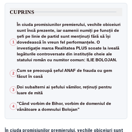
CUPRINS
În ciuda promisiunilor premierului, vechile obiceiuri
sunt încă prezente, iar oamenii numiți pe funcții de
șefi pe linie de partid sunt menținuți fără să își
dovedească în vreun fel performanțele. O
1
investigație marca Realitatea PLUS scoate la iveală
legăturile controversate din instituțile cheie ale
statului român cu numitor comun: ILIE BOLOJAN.
Cum se preocupă șeful ANAF de frauda cu gem
2
făcut în casă
Doi subalterni ai șefului vămilor, reținuți pentru
3
luare de mită
”Când vorbim de Bihor, vorbim de domeniul de
4
vânătoare a domnului Bolojan”
În ciuda promisiunilor premierului, vechile obiceiuri sunt