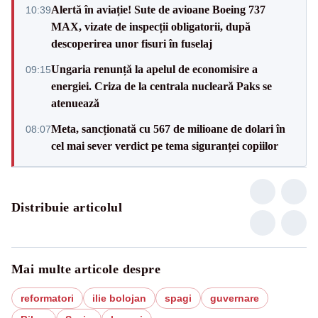
Alertă în aviație! Sute de avioane Boeing 737
10:39
MAX, vizate de inspecții obligatorii, după
descoperirea unor fisuri în fuselaj
Ungaria renunță la apelul de economisire a
09:15
energiei. Criza de la centrala nucleară Paks se
atenuează
Meta, sancționată cu 567 de milioane de dolari în
08:07
cel mai sever verdict pe tema siguranței copiilor
Distribuie articolul
Mai multe articole despre
reformatori
ilie bolojan
spagi
guvernare