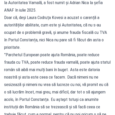
la Autoritatea Vamală, a fost numit și Adrian Nica la șefia
ANAF în iulie 2025.
Doar că, deși Laura Codruța Kovesi a acuzat o carență a
autorităților abilitate, cum este și Autoritatea, că nu s-au
ocupat de o problemă gravă, și anume frauda fiscală cu TVA
în Portul Constanța, nici Nica nu pare să fi făcut din asta o
prioritate.
”Parchetul European poate ajuta România, poate reduce
frauda cu TVA, poate reduce frauda vamală, poate ajuta statul
român să aibă mai mulți bani în buget. Asta este datoria
noastră și asta este ceea ce facem. Dacă nimeni nu ne
sesizează și nimeni nu vrea să lucreze cu noi, vă promit eu că
o să lucrăm încet, mai greu, mai dificil, dar tot o să ajungem
acolo, în Portul Constanța. Eu aștept totuși ca anumite
instituții din România să se trezească și să facă ceea ce
trebuie făcut, cum e normal, pentru că nu noi oricum o să ne