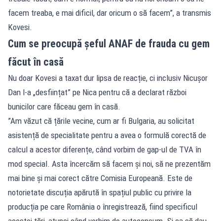
facem treaba, e mai dificil, dar oricum o să facem”, a transmis
Kovesi.
Cum se preocupă șeful ANAF de frauda cu gem
făcut în casă
Nu doar Kovesi a taxat dur lipsa de reacție, ci inclusiv Nicușor
Dan l-a „desființat” pe Nica pentru că a declarat război
bunicilor care făceau gem în casă.
”Am văzut că țările vecine, cum ar fi Bulgaria, au solicitat
asistență de specialitate pentru a avea o formulă corectă de
calcul a acestor diferențe, când vorbim de gap-ul de TVA în
mod special. Asta încercăm să facem și noi, să ne prezentăm
mai bine și mai corect către Comisia Europeană. Este de
notorietate discuția apărută în spațiul public cu privire la
producția pe care România o înregistrează, fiind specificul
acestei țări, atunci când vorbim de autoconsum. Și ca să dau