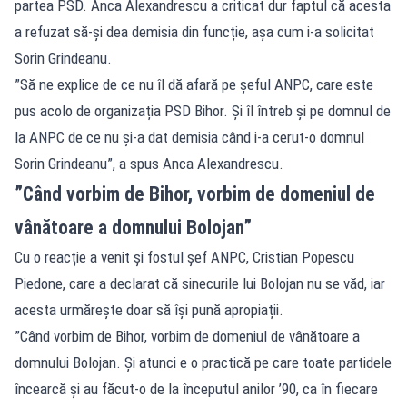
partea PSD. Anca Alexandrescu a criticat dur faptul că acesta
a refuzat să-și dea demisia din funcție, așa cum i-a solicitat
Sorin Grindeanu.
”Să ne explice de ce nu îl dă afară pe șeful ANPC, care este
pus acolo de organizația PSD Bihor. Și îl întreb și pe domnul de
la ANPC de ce nu și-a dat demisia când i-a cerut-o domnul
Sorin Grindeanu”, a spus Anca Alexandrescu.
”Când vorbim de Bihor, vorbim de domeniul de
vânătoare a domnului Bolojan”
Cu o reacție a venit și fostul șef ANPC, Cristian Popescu
Piedone, care a declarat că sinecurile lui Bolojan nu se văd, iar
acesta urmărește doar să își pună apropiații.
”Când vorbim de Bihor, vorbim de domeniul de vânătoare a
domnului Bolojan. Şi atunci e o practică pe care toate partidele
încearcă şi au făcut-o de la începutul anilor ’90, ca în fiecare