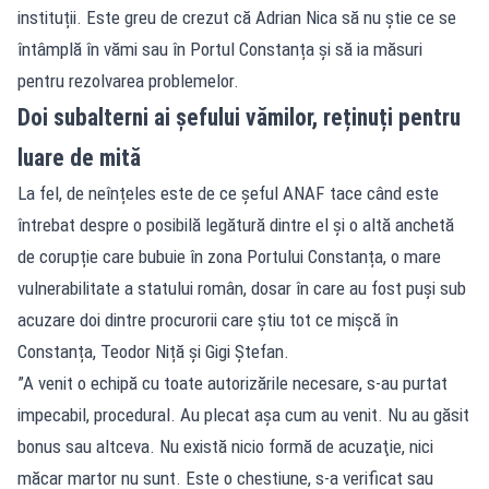
instituții. Este greu de crezut că Adrian Nica să nu știe ce se
întâmplă în vămi sau în Portul Constanța și să ia măsuri
pentru rezolvarea problemelor.
Doi subalterni ai șefului vămilor, reținuți pentru
luare de mită
La fel, de neînțeles este de ce șeful ANAF tace când este
întrebat despre o posibilă legătură dintre el și o altă anchetă
de corupție care bubuie în zona Portului Constanța, o mare
vulnerabilitate a statului român, dosar în care au fost puși sub
acuzare doi dintre procurorii care știu tot ce mișcă în
Constanța, Teodor Niță și Gigi Ștefan.
”A venit o echipă cu toate autorizările necesare, s-au purtat
impecabil, procedural. Au plecat aşa cum au venit. Nu au găsit
bonus sau altceva. Nu există nicio formă de acuzaţie, nici
măcar martor nu sunt. Este o chestiune, s-a verificat sau