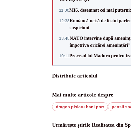
MI6, desemnat cel mai puternic 
11:00
Româncă ucisă de fostul partene
12:38
suspiciuni
NATO intervine după amenințări
13:48
împotriva oricărei amenințări”
Procesul lui Maduro pentru traf
10:11
Distribuie articolul
Mai multe articole despre
dragos pislaru bani pnrr
pensii sp
Urmărește știrile Realitatea din Sp