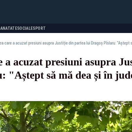
SANATATE
SOCIALE
SPORT
 a acuzat presiuni asupra Jus
: "Aștept să mă dea și în jude