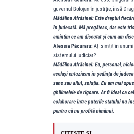
guvernul Bolojan în justiție, însă Dra
Mădălina Afrăsinei: Este dreptul fiecăr
în judecată. Mă pregătesc, dar este tr
amintim ce am discutat și cum am disc
Alessia Păcuraru:
Ați simțit în anum
sistemului judiciar?
Mădălina Afrăsinei: Eu, personal, nici
același entuziasm în ședința de judeca
sens sau altul, soluția. Eu am mai spus,
ghilimelele de rigoare. Ar fi ideal ca ce
colaborare între puterile statului nu în
pentru că nu profită nimănui.
CITEȘTE ȘI