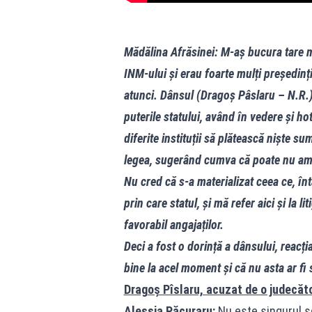
Mădălina Afrăsinei: M-aș bucura tare mu
INM-ului și erau foarte mulți președinți
atunci. Dânsul (Dragoș Pâslaru – N.R.) 
puterile statului, având în vedere și ho
diferite instituții să plătească niște s
legea, sugerând cumva că poate nu am 
Nu cred că s-a materializat ceea ce, înt
prin care statul, și mă refer aici și la l
favorabil angajaților.
Deci a fost o dorință a dânsului, reacț
bine la acel moment și că nu asta ar fi 
Dragoș Pîslaru, acuzat de o judecătoa
Alessia Păcuraru:
Nu este singurul s