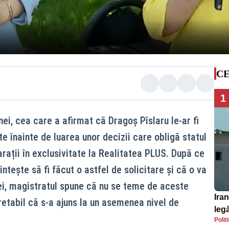
CE
1
i, cea care a afirmat că Dragoș Pîslaru le-ar fi
te înainte de luarea unor decizii care obligă statul
larații în exclusivitate la Realitatea PLUS. După ce
ntește să fi făcut o astfel de solicitare și că o va
ei, magistratul spune că nu se teme de aceste
Iran
retabil că s-a ajuns la un asemenea nivel de
legă
Polit
SU