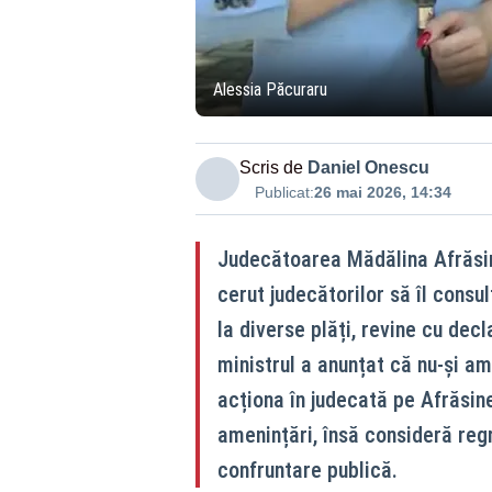
Alessia Păcuraru
Scris de
Daniel Onescu
Publicat:
26 mai 2026, 14:34
Judecătoarea Mădălina Afrăsine
cerut judecătorilor să îl consul
la diverse plăți, revine cu dec
ministrul a anunțat că nu-și ami
acționa în judecată pe Afrăsin
amenințări, însă consideră reg
confruntare publică.