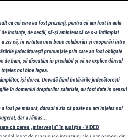
lt ca cei care au fost prezenți, pentru că am fost în aula
 de instanțe, de secții, să-și amintească ce s-a întâmplat
a zis că, în virtutea unei bune colaborări și cooperări între
tărârile judecătorești pronunțate prin care au fost obligate
ume de bani, să discutăm în prealabil și să ne explice dânsul
înțeles noi bine legea.
âmplător, își dorea. Dovadă fiind hotărârile judecătorești
itigiile în domeniul drepturilor salariale, au fost date în sensul
ia a fost pe măsură, dânsul a zis că poate nu am înțeles noi
sugerat, dar a rămas...
re că cerea „intervenții” în justiție - VIDEO
candal legat de presupuse intruziuni ale unor oameni din