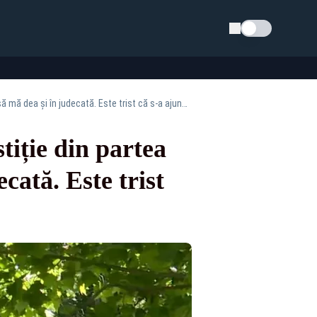
Schimba tema
Judecătoarea care a acuzat presiuni asupra Justiție din partea lui Dragoș Pîslaru: "Aștept să mă dea și în judecată. Este trist că s-a ajuns aici"
tiție din partea
cată. Este trist