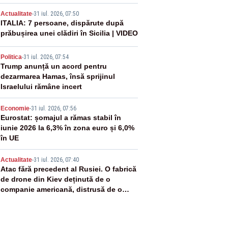
2
Actualitate
-
31 iul. 2026, 07:50
ITALIA: 7 persoane, dispărute după
prăbușirea unei clădiri în Sicilia | VIDEO
3
Politica
-
31 iul. 2026, 07:54
Trump anunță un acord pentru
dezarmarea Hamas, însă sprijinul
Israelului rămâne incert
4
Economie
-
31 iul. 2026, 07:56
Eurostat: șomajul a rămas stabil în
iunie 2026 la 6,3% în zona euro și 6,0%
în UE
5
Actualitate
-
31 iul. 2026, 07:40
Atac fără precedent al Rusiei. O fabrică
de drone din Kiev deținută de o
companie americană, distrusă de o
rachetă rusească