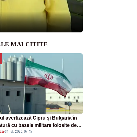
LE MAI CITITE
ul avertizează Cipru și Bulgaria în
tură cu bazele militare folosite de
ica
·
31 iul. 2026, 07:45
A