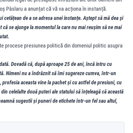
goș Pâslaru a anunțat că vă va acționa în instanță.
ui cetățean de a se adresa unei instanțe. Aștept să mă dea și
ist că se ajunge la momentul la care nu mai reușim să ne mai
utat.
ite procese presiunea politică din domeniul politic asupra
odată. Dovadă că, după aproape 25 de ani, încă intru cu
tă. Nimeni nu a îndrăznit să îmi sugereze cumva, într-un
 profesia aceasta vine la pachet și cu astfel de presiuni, cu
i din celelalte două puteri ale statului să înțeleagă că această
seamnă sugestii și puneri de etichete într-un fel sau altul,