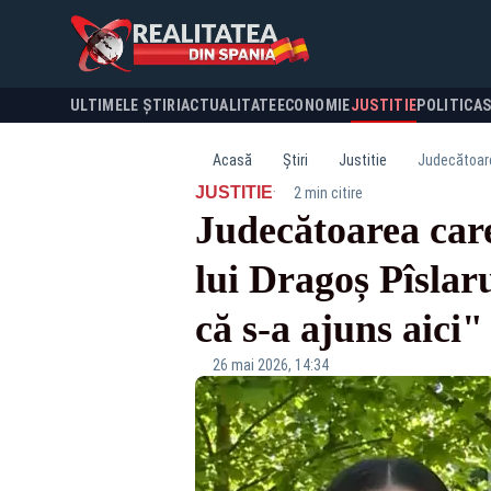
ULTIMELE ȘTIRI
ACTUALITATE
ECONOMIE
JUSTITIE
POLITICA
Acasă
Știri
Justitie
·
JUSTITIE
2 min citire
Judecătoarea care
lui Dragoș Pîslaru
că s-a ajuns aici"
26 mai 2026, 14:34