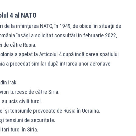
olul 4 al NATO
de la înființarea NATO, în 1949, de obicei în situații de
omânia însăși a solicitat consultări în februarie 2022,
i de către Rusia.
lonia a apelat la Articolul 4 după încălcarea spațiului
nia a procedat similar după intrarea unor aeronave
din Irak.
ion turcesc de către Siria.
au ucis civili turci.
i și tensiunile provocate de Rusia în Ucraina.
și tensiuni de securitate.
ari turci în Siria.