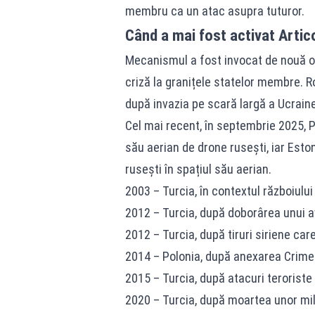
membru ca un atac asupra tuturor.
Când a mai fost activat Artic
Mecanismul a fost invocat de nouă ori 
criză la granițele statelor membre. R
după invazia pe scară largă a Ucraine
Cel mai recent, în septembrie 2025, Po
său aerian de drone rusești, iar Esto
rusești în spațiul său aerian.
2003 – Turcia, în contextul războiului 
2012 – Turcia, după doborârea unui av
2012 – Turcia, după tiruri siriene care 
2014 – Polonia, după anexarea Crimee
2015 – Turcia, după atacuri teroriste 
2020 – Turcia, după moartea unor milit