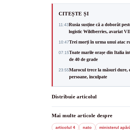
CITEȘTE ȘI
Rusia susține că a doborât pes
11:43
logistic Wildberries, avariat 
Trei morți în urma unui atac r
10:47
Toate marile orașe din Italia in
07:15
de 40 de grade
Marocul trece la măsuri dure, d
23:55
persoane, inculpate
Distribuie articolul
Mai multe articole despre
articolul 4
nato
ministerul apără