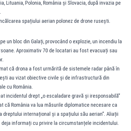
ia, Lituania, Polonia, România și Slovacia, după invazia pe
.
ncălcarea spațiului aerian polonez de drone rusești.
pe un bloc din Galați, provocând o explozie, un incendiu la
rsoane. Aproximativ 70 de locatari au fost evacuați sau
r.
rmat că drona a fost urmărită de sistemele radar până în
ști au vizat obiective civile și de infrastructură din
iale cu România.
cat incidentul drept „o escaladare gravă și iresponsabilă”
țat că România va lua măsurile diplomatice necesare ca
dreptului internațional și a spațiului său aerian”. Aliații
deja informați cu privire la circumstanțele incidentului.