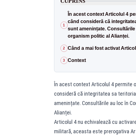
CUPRINS
În acest context Articolul 4 pe
când consideră că integritatea
1
sunt amenințate. Consultările 
organism politic al Alianței.
Când a mai fost activat Artico
2
Context
3
În acest context Articolul 4 permite 
consideră că integritatea sa teritori
amenințate. Consultările au loc în Con
Alianței.
Articolul 4 nu echivalează cu activarea
militară, aceasta este prerogativa Ar