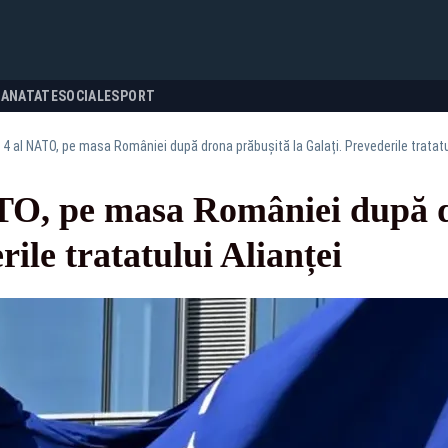
SANATATE
SOCIALE
SPORT
l 4 al NATO, pe masa României după drona prăbușită la Galați. Prevederile tratatu
ATO, pe masa României după 
rile tratatului Alianței