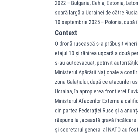
2022 – Bulgaria, Cehia, Estonia, Leton
scară largă a Ucrainei de către Rusia
10 septembrie 2025 – Polonia, după î
Context
O dronă rusească s-a prăbușit vineri 
etajul 10 și rănirea ușoară a două pe
s-au autoevacuat, potrivit autoritățilo
Ministerul Apărării Naționale a confi
zona Galațiului, după ce atacurile ruse
Ucraina, în apropierea frontierei fluv
Ministerul Afacerilor Externe a califi
din partea Federației Ruse și a anun
răspuns la „această gravă încălcare a 
și secretarul general al NATO au fost 