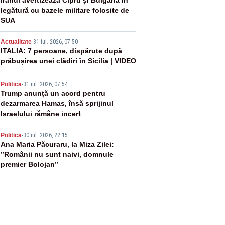
2
Iranul avertizează Cipru și Bulgaria în
legătură cu bazele militare folosite de
SUA
3
Actualitate
-
31 iul. 2026, 07:50
ITALIA: 7 persoane, dispărute după
prăbușirea unei clădiri în Sicilia | VIDEO
4
Politica
-
31 iul. 2026, 07:54
Trump anunță un acord pentru
dezarmarea Hamas, însă sprijinul
Israelului rămâne incert
5
Politica
-
30 iul. 2026, 22:15
Ana Maria Păcuraru, la Miza Zilei:
”Românii nu sunt naivi, domnule
premier Bolojan”