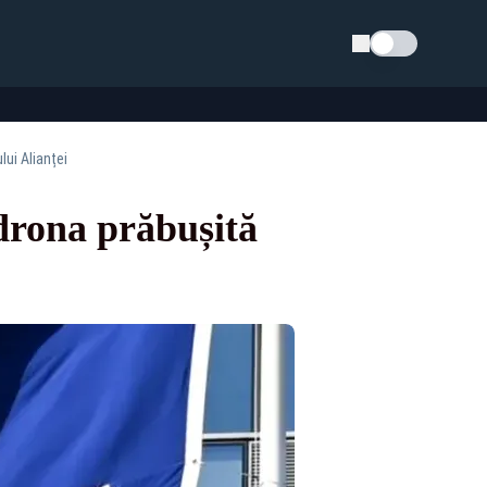
Schimba tema
lui Alianței
drona prăbușită