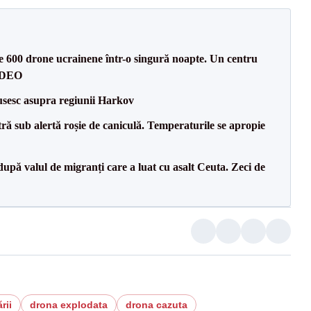
te 600 drone ucrainene într-o singură noapte. Un centru
VIDEO
usesc asupra regiunii Harkov
tră sub alertă roșie de caniculă. Temperaturile se apropie
upă valul de migranți care a luat cu asalt Ceuta. Zeci de
rii
drona explodata
drona cazuta