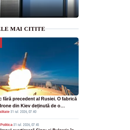
LE MAI CITITE
 fără precedent al Rusiei. O fabrică
drone din Kiev deținută de o
litate
·
31 iul. 2026, 07:40
panie americană, distrusă de o
hetă rusească
Politica
-
31 iul. 2026, 07:45