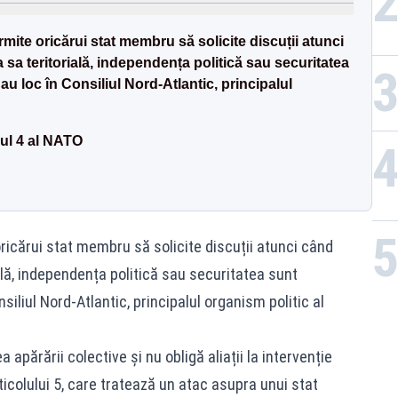
rmite oricărui stat membru să solicite discuții atunci
 sa teritorială, independența politică sau securitatea
au loc în Consiliul Nord-Atlantic, principalul
lul 4 al NATO
oricărui stat membru să solicite discuții atunci când
ală, independența politică sau securitatea sunt
siliul Nord-Atlantic, principalul organism politic al
 apărării colective și nu obligă aliații la intervenție
ticolului 5, care tratează un atac asupra unui stat