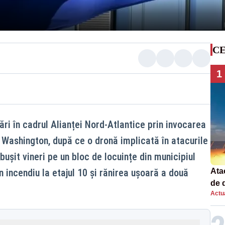
CE
1
ri în cadrul Alianței Nord-Atlantice prin invocarea
la Washington, după ce o dronă implicată în atacurile
bușit vineri pe un bloc de locuințe din municipiul
n incendiu la etajul 10 și rănirea ușoară a două
Atac
de 
Actua
com
rac