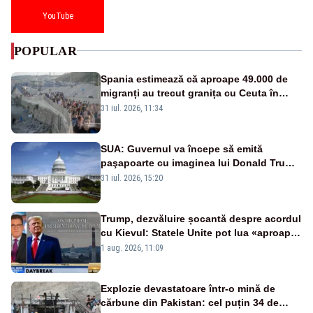
YouTube
POPULAR
Spania estimează că aproape 49.000 de
migranți au trecut granița cu Ceuta în
ultimele 24 de ore. Bilanțul morților a
31 iul. 2026, 11:34
ajuns la 19
SUA: Guvernul va începe să emită
paşapoarte cu imaginea lui Donald Trump
începând cu 8 august
31 iul. 2026, 15:20
Trump, dezvăluire șocantă despre acordul
cu Kievul: Statele Unite pot lua «aproape
tot ce vor» din minele Ucrainei”
1 aug. 2026, 11:09
Explozie devastatoare într-o mină de
cărbune din Pakistan: cel puțin 34 de