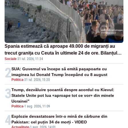
Spania estimează că aproape 49.000 de migranți au
trecut granița cu Ceuta în ultimele 24 de ore. Bilanțul
Sociale
·
31 iul. 2026, 11:34
morților a ajuns la 19
2
SUA: Guvernul va începe să emită paşapoarte cu
imaginea lui Donald Trump începând cu 8 august
Politica
-
31 iul. 2026, 15:20
3
Trump, dezvăluire șocantă despre acordul cu Kievul:
Statele Unite pot lua «aproape tot ce vor» din minele
Ucrainei”
Politica
-
1 aug. 2026, 11:09
4
Explozie devastatoare într-o mină de cărbune din
Pakistan: cel puțin 34 de morți - VIDEO
Actualitate
-
1 aug. 2026, 14:01