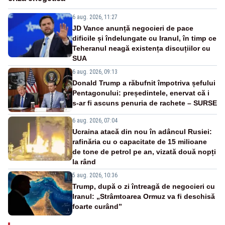
6 aug. 2026, 11:27
JD Vance anunță negocieri de pace
dificile și îndelungate cu Iranul, în timp ce
Teheranul neagă existența discuțiilor cu
SUA
6 aug. 2026, 09:13
Donald Trump a răbufnit împotriva șefului
Pentagonului: președintele, enervat că i
s-ar fi ascuns penuria de rachete – SURSE
6 aug. 2026, 07:04
Ucraina atacă din nou în adâncul Rusiei:
rafinăria cu o capacitate de 15 milioane
de tone de petrol pe an, vizată două nopți
la rând
5 aug. 2026, 10:36
Trump, după o zi întreagă de negocieri cu
Iranul: „Strâmtoarea Ormuz va fi deschisă
foarte curând”