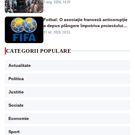
morți - VIDEO
1 aug. 2026, 14:01
Fotbal: O asociaţie franceză anticorupţie
a depus plângere împotriva proiectului
FIFA
31 iul. 2026, 10:52
CATEGORII POPULARE
Actualitate
Politica
Justitie
Sociale
Economie
Sport