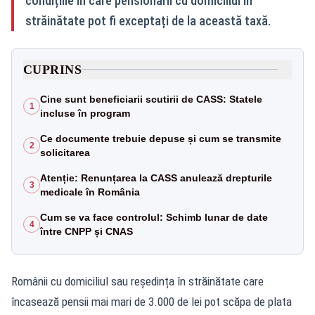
condițiile în care pensionarii cu domiciliul în
străinătate pot fi exceptați de la această taxă.
CUPRINS
Cine sunt beneficiarii scutirii de CASS: Statele
1
incluse în program
Ce documente trebuie depuse și cum se transmite
2
solicitarea
Atenție: Renunțarea la CASS anulează drepturile
3
medicale în România
Cum se va face controlul: Schimb lunar de date
4
între CNPP și CNAS
Românii cu domiciliul sau reședința în străinătate care
încasează pensii mai mari de 3.000 de lei pot scăpa de plata