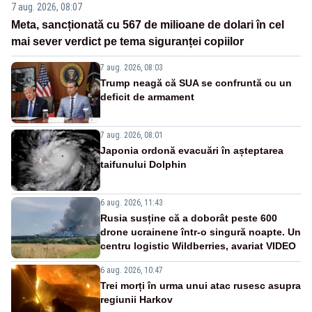
7 aug. 2026, 08:07
Meta, sancționată cu 567 de milioane de dolari în cel
mai sever verdict pe tema siguranței copiilor
7 aug. 2026, 08:03
Trump neagă că SUA se confruntă cu un
deficit de armament
7 aug. 2026, 08:01
Japonia ordonă evacuări în așteptarea
taifunului Dolphin
6 aug. 2026, 11:43
Rusia susține că a doborât peste 600
drone ucrainene într-o singură noapte. Un
centru logistic Wildberries, avariat VIDEO
6 aug. 2026, 10:47
Trei morți în urma unui atac rusesc asupra
regiunii Harkov