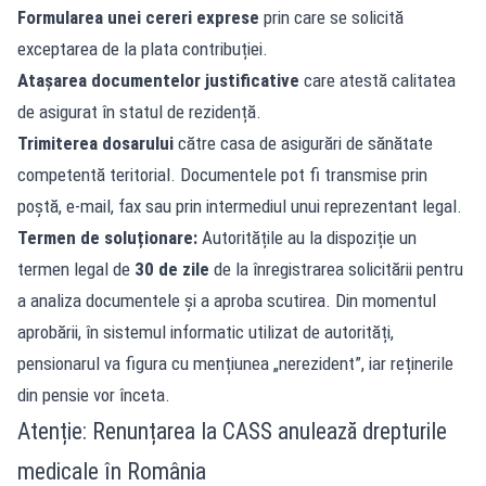
Formularea unei cereri exprese
prin care se solicită
exceptarea de la plata contribuției.
Atașarea documentelor justificative
care atestă calitatea
de asigurat în statul de rezidență.
Trimiterea dosarului
către casa de asigurări de sănătate
competentă teritorial. Documentele pot fi transmise prin
poștă, e-mail, fax sau prin intermediul unui reprezentant legal.
Termen de soluționare:
Autoritățile au la dispoziție un
termen legal de
30 de zile
de la înregistrarea solicitării pentru
a analiza documentele și a aproba scutirea. Din momentul
aprobării, în sistemul informatic utilizat de autorități,
pensionarul va figura cu mențiunea „nerezident”, iar reținerile
din pensie vor înceta.
Atenție: Renunțarea la CASS anulează drepturile
medicale în România