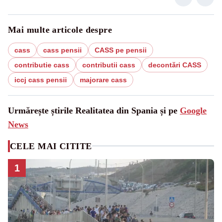
Mai multe articole despre
cass
cass pensii
CASS pe pensii
contributie cass
contributii cass
decontări CASS
iccj cass pensii
majorare cass
Urmărește știrile Realitatea din Spania și pe
Google
News
CELE MAI CITITE
1