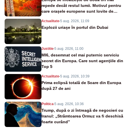
repede decât restul lumii. Motivul pentru
care orașele europene sunt lovite de
caniculă
Actualitate
-
5 aug. 2026, 11:09
Explozii uriașe în portul din Dubai
Justitie
-
5 aug. 2026, 11:00
MI6, desemnat cel mai puternic serviciu
secret din Europa. Care sunt agenţiile din
Top 5
Actualitate
-
5 aug. 2026, 10:39
Prima eclipsă totală de Soare din Europa
după 27 de ani
Politica
-
5 aug. 2026, 10:36
Trump, după o zi întreagă de negocieri cu
Iranul: „Strâmtoarea Ormuz va fi deschisă
foarte curând”