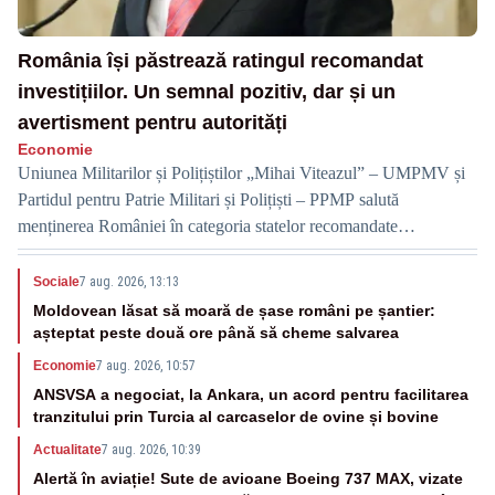
România își păstrează ratingul recomandat
investițiilor. Un semnal pozitiv, dar și un
avertisment pentru autorități
Economie
Uniunea Militarilor și Polițiștilor „Mihai Viteazul” – UMPMV și
Partidul pentru Patrie Militari și Polițiști – PPMP salută
menținerea României în categoria statelor recomandate
investițiilor de către principalele agenții internaționale de rating.
Sociale
7 aug. 2026, 13:13
Moldovean lăsat să moară de șase români pe șantier:
așteptat peste două ore până să cheme salvarea
Economie
7 aug. 2026, 10:57
ANSVSA a negociat, la Ankara, un acord pentru facilitarea
tranzitului prin Turcia al carcaselor de ovine și bovine
Actualitate
7 aug. 2026, 10:39
Alertă în aviație! Sute de avioane Boeing 737 MAX, vizate