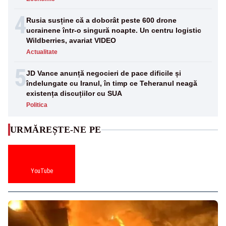
4
Rusia susține că a doborât peste 600 drone
ucrainene într-o singură noapte. Un centru logistic
Wildberries, avariat VIDEO
Actualitate
5
JD Vance anunță negocieri de pace dificile și
îndelungate cu Iranul, în timp ce Teheranul neagă
existența discuțiilor cu SUA
Politica
URMĂREȘTE-NE PE
YouTube