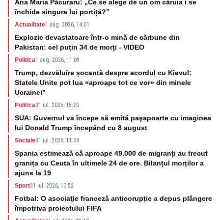
Ana Maria Păcuraru: „Ce se alege de un om căruia i se
închide singura lui portiță?”
Actualitate
1 aug. 2026, 14:01
Explozie devastatoare într-o mină de cărbune din
Pakistan: cel puțin 34 de morți - VIDEO
Politica
1 aug. 2026, 11:09
Trump, dezvăluire șocantă despre acordul cu Kievul:
Statele Unite pot lua «aproape tot ce vor» din minele
Ucrainei”
Politica
31 iul. 2026, 15:20
SUA: Guvernul va începe să emită paşapoarte cu imaginea
lui Donald Trump începând cu 8 august
Sociale
31 iul. 2026, 11:34
Spania estimează că aproape 49.000 de migranți au trecut
granița cu Ceuta în ultimele 24 de ore. Bilanțul morților a
ajuns la 19
Sport
31 iul. 2026, 10:52
Fotbal: O asociaţie franceză anticorupţie a depus plângere
împotriva proiectului FIFA