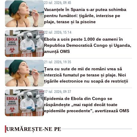
23 iul. 2026, 09:45
Vacanțele în Spania s-ar putea schimba
pentru fumători: țigările, interzise pe
plaje, terase și la piscine
22 iul. 2026, 15:14
Ebola a ucis peste 1.000 de oameni în
Republica Democratică Congo și Uganda,
anunță OMS
21 iul. 2026, 19:35
Țara cu sute de mii de români vrea să
interzică fumatul pe terase și plaje. Nici
țigările electronice nu scapă de restricții
17 iul. 2026, 09:37
Epidemia de Ebola din Congo se
răspândește „mai rapid decât toate
epidemiile precedente”, avertizează OMS
URMĂREȘTE-NE PE