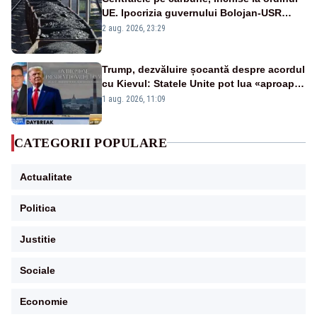
UE. Ipocrizia guvernului Bolojan-USR
după starea de alertă
2 aug. 2026, 23:29
Trump, dezvăluire șocantă despre acordul
cu Kievul: Statele Unite pot lua «aproape
tot ce vor» din minele Ucrainei”
1 aug. 2026, 11:09
CATEGORII POPULARE
Actualitate
Politica
Justitie
Sociale
Economie