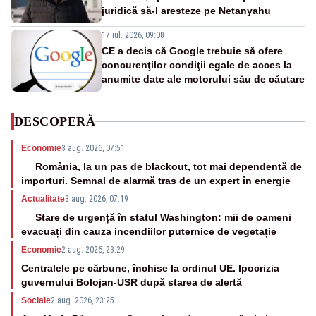
juridică să-l aresteze pe Netanyahu
17 iul. 2026, 09:08
CE a decis că Google trebuie să ofere
concurenţilor condiţii egale de acces la
anumite date ale motorului său de căutare
DESCOPERĂ
Economie
3 aug. 2026, 07:51
România, la un pas de blackout, tot mai dependentă de
importuri. Semnal de alarmă tras de un expert în energie
Actualitate
3 aug. 2026, 07:19
Stare de urgență în statul Washington: mii de oameni
evacuați din cauza incendiilor puternice de vegetație
Economie
2 aug. 2026, 23:29
Centralele pe cărbune, închise la ordinul UE. Ipocrizia
guvernului Bolojan-USR după starea de alertă
Sociale
2 aug. 2026, 23:25