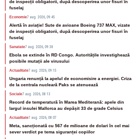
de inspecții obligatorii, după descoperirea unor fisuri în
fuselaj
Economie
7 aug. 2026, 09:45
Alertă în aviație! Sute de avioane Boeing 737 MAX, vizate
de inspecții obligatorii, după descoperirea unor fisuri în
fuselaj
Sanatate
7 aug. 2026, 09:38
Ebola se extinde în RD Congo. Autoritățile investighează
posibile mutații ale virusului
Actualitate
7 aug. 2026, 09:15
Ungaria renunță la apelul de economisire a energiei. Criza
de la centrala nucleară Paks se atenuează
Sociale
7 aug. 2026, 08:13
Record de temperatură în Marea Mediterană: apele din
largul insulei Mallorca au depășit 33 de grade Celsius
Actualitate
7 aug. 2026, 08:07
Meta, sancționată cu 567 de milioane de dolari în cel mai
sever verdict pe tema siguranței copiilor