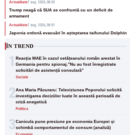
Actualitate
7 aug. 2026, 08:03
Trump neagă că SUA se confruntă cu un deficit de
armament
Actualitate
7 aug. 2026, 08:01
Japonia ordonă evacuări în așteptarea taifunului Dolphin
ÎN TREND
1
Reacția MAE în cazul cetățeanului român arestat în
Germania pentru spionaj.”Nu au fost înregistrate
solicitări de asistenţă consulară”
Sociale
2
Ana Maria Păcuraru: Televiziunea Poporului solicită
investigarea deciziilor luate în această perioadă de
criză enegetică
Politica
3
Canicula pune presiune pe economia Europei și
schimbă comportamentul de consum (analiză)
Economie