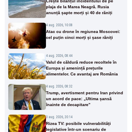
Crește bilanțul incidentului de pe
plaja de la Marea Neagră. Rusia
anunță șapte morți și 40 de răniți
4 aug. 2026, 10:08
Atac cu drone în regiunea Moscovei:
cel puțin cinci morți și șase răniți
4 aug. 2026, 08:44
Valul de căldură reduce recoltele în
Europa și amenință prețurile
alimentelor. Ce avantaj are România
4 aug. 2026, 08:32
Trump, avertisment pentru Iran privind
un acord de pace: „Ultima șansă
înainte de decapitare”
3 aug. 2026, 20:14
Rizea TV: posibile vulnerabilități
legislative într-un scenariu de