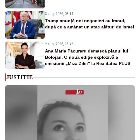
3 aug. 2026, 08:14
Trump anunță noi negocieri cu Iranul,
după ce a amânat un atac alături de Israel
2 aug. 2026, 15:42
Ana Maria Păcuraru demască planul lui
Bolojan. O nouă ediție explozivă a
emisiunii „Miza Zilei” la Realitatea PLUS
JUSTITIE