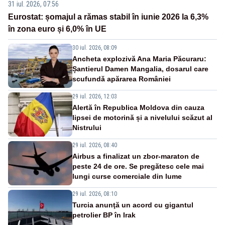
31 iul. 2026, 07:56
Eurostat: șomajul a rămas stabil în iunie 2026 la 6,3%
în zona euro și 6,0% în UE
30 iul. 2026, 08:09
Ancheta explozivă Ana Maria Păcuraru:
Șantierul Damen Mangalia, dosarul care
scufundă apărarea României
29 iul. 2026, 12:03
Alertă în Republica Moldova din cauza
lipsei de motorină și a nivelului scăzut al
Nistrului
29 iul. 2026, 08:40
Airbus a finalizat un zbor-maraton de
peste 24 de ore. Se pregătesc cele mai
lungi curse comerciale din lume
29 iul. 2026, 08:10
Turcia anunţă un acord cu gigantul
petrolier BP în Irak