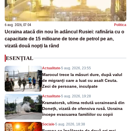
6 aug. 2026, 07:04
Politica
Ucraina atacă din nou în adâncul Rusiei: rafinăria cu o
capacitate de 15 milioane de tone de petrol pe an,
vizată două nopți la rând
ESENȚIAL
Actualitate
-
5 aug. 2026, 23:55
Marocul trece la măsuri dure, după valul
de migranți care a luat cu asalt Ceuta.
Zeci de persoane, inculpate
Actualitate
-
5 aug. 2026, 19:28
Kramatorsk, ultima redută ucraineană din
Donețk, vizată de ofensiva rusă. Ucraina
începe evacuarea familiilor cu copii
Sociale
-
5 aug. 2026, 18:38
Europa se încălzește de două ori mai