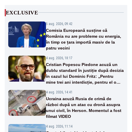
EXCLUSIVE
5 aug. 2026, 09:42
Comisia Europeană susține că
România nu are probleme cu energia,
în timp ce țara importă masiv de la
patru vecini
4 aug. 2026, 18:17
Cristian Popescu Piedone acuză un
dublu standard în justiție după decizia
în cazul lui Dominic Fritz: „Pentru
mine trei ani interdicție, pentru el o
reducere de 10%”
4 aug. 2026, 14:41
Ucraina acuză Rusia de crimă de
război după un atac cu dronă asupra
unui civil, în Herson. Momentul a fost
filmat VIDEO
4 aug. 2026, 11:14