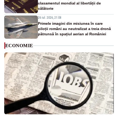
clasamentul mondial al libertății de
călătorie
26 iul. 2026, 21:08
Primele imagini din misiunea în care
piloții români au neutralizat a treia dronă
pătrunsă în spațiul aerian al României
ECONOMIE