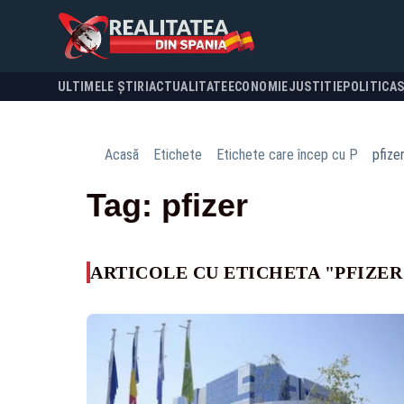
ULTIMELE ȘTIRI
ACTUALITATE
ECONOMIE
JUSTITIE
POLITICA
Acasă
Etichete
Etichete care încep cu P
pfize
Tag: pfizer
ARTICOLE CU ETICHETA "PFIZER