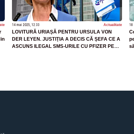
ate
14 mai 2025, 12:33
Actualitate
18 
r
LOVITURĂ URIAȘĂ PENTRU URSULA VON
Co
din
DER LEYEN. JUSTIȚIA A DECIS CĂ ȘEFA CE A
pe
ASCUNS ILEGAL SMS-URILE CU PFIZER PE
să
TEMA VACCINULUI ANTI-COVID