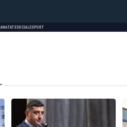
SANATATE
SOCIALE
SPORT
r
"