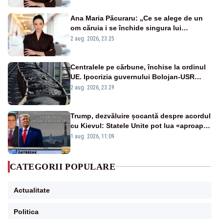
Ana Maria Păcuraru: „Ce se alege de un
om căruia i se închide singura lui
portiță?”
2 aug. 2026, 23:25
Centralele pe cărbune, închise la ordinul
UE. Ipocrizia guvernului Bolojan-USR
după starea de alertă
2 aug. 2026, 23:29
Trump, dezvăluire șocantă despre acordul
cu Kievul: Statele Unite pot lua «aproape
tot ce vor» din minele Ucrainei”
1 aug. 2026, 11:09
CATEGORII POPULARE
Actualitate
Politica