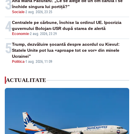
3
Ana Maria Păcuraru: „Ce se alege de un om căruia i se
închide singura lui portiță?”
Sociale
-
2 aug. 2026, 23:25
4
Centralele pe cărbune, închise la ordinul UE. Ipocrizia
guvernului Bolojan-USR după starea de alertă
Economie
-
2 aug. 2026, 23:29
5
Trump, dezvăluire șocantă despre acordul cu Kievul:
Statele Unite pot lua «aproape tot ce vor» din minele
Ucrainei”
Politica
-
1 aug. 2026, 11:09
ACTUALITATE