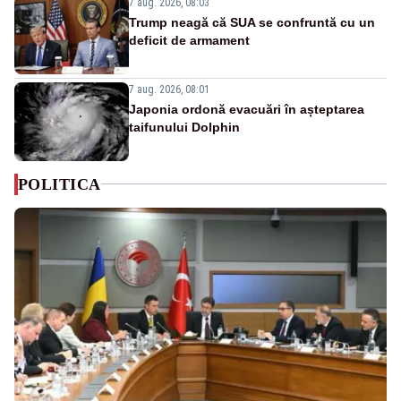
7 aug. 2026, 08:03
Trump neagă că SUA se confruntă cu un
deficit de armament
7 aug. 2026, 08:01
Japonia ordonă evacuări în așteptarea
taifunului Dolphin
POLITICA