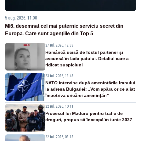
5 aug. 2026, 11:00
MI6, desemnat cel mai puternic serviciu secret din
Europa. Care sunt agenţiile din Top 5
27 iul. 2026, 12:38
Româncă ucisă de fostul partener și
ascunsă în lada patului. Detaliul care a
ridicat suspiciuni
23 iul. 2026, 13:48
NATO intervine după amenințările Iranului
la adresa Bulgariei: „Vom apăra orice aliat
împotriva oricărei amenințări”
22 iul. 2026, 10:11
Procesul lui Maduro pentru trafic de
droguri, propus să înceapă în iunie 2027
22 iul. 2026, 08:18