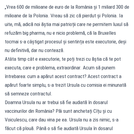
„Vrea 600 de milioane de euro de la România și 1 miliard 300 de
milioane de la Polonia. Vreau să zic că pierdut și Polonia. Ia
uite, mă, adică noi ăștia mai patrioții care ne permitem luxul să
refuzăm big pharma, nu e nicio problemă, că la Bruxelles
tocmai s-a câștigat procesul și sentința este executorie, deși
nu definitivă, dar nu contează.
Atâta timp cât e executorie, te poți trezi cu ăștia că te pot
executa, care e problema, extraordinar. Acum să punem
întrebarea: cum a apărut acest contract? Acest contract a
apărut foarte simplu, s-a trezit Ursula cu comisia ei minunată
să semneze contractul.
Doamna Ursula nu ar trebui să fie audiată în dosarul
vaccinurilor din România? Păi sunt anchetați Cîțu și cu
Voiculescu, care dau vina pe ea. Ursula nu a zis nimic, s-a
făcut că plouă. Până o să fie audiată Ursula în dosarul