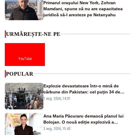
Primarul oraşului New York, Zohran
Mamdani, spune că nu are capacitatea
juridică să-l aresteze pe Netanyahu
URMĂREȘTE-NE PE
YouTube
POPULAR
Explozie devastatoare într-o mină de
cărbune din Pakistan: cel puțin 34 de
morți - VIDEO
1 aug. 2026, 14:01
Ana Maria Păcuraru demască planul lui
Bolojan. O nouă ediție explozivă a
emisiunii „Miza Zilei” la Realitatea PLUS
2 aug. 2026, 15:42