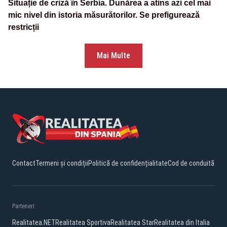
Situație de criză în Serbia. Dunărea a atins azi cel mai
mic nivel din istoria măsurătorilor. Se prefigurează
restricții
Mai Multe
Contact
Termeni și condiții
Politică de confidențialitate
Cod de conduită
Parteneri:
Realitatea.NET
Realitatea Sportiva
Realitatea Star
Realitatea din Italia