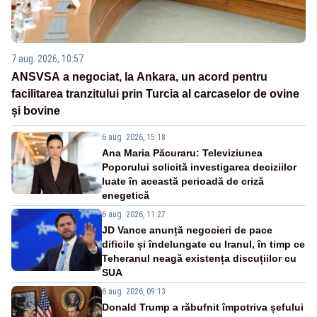
7 aug. 2026, 10:57
ANSVSA a negociat, la Ankara, un acord pentru
facilitarea tranzitului prin Turcia al carcaselor de ovine
și bovine
6 aug. 2026, 15:18
Ana Maria Păcuraru: Televiziunea
Poporului solicită investigarea deciziilor
luate în această perioadă de criză
enegetică
6 aug. 2026, 11:27
JD Vance anunță negocieri de pace
dificile și îndelungate cu Iranul, în timp ce
Teheranul neagă existența discuțiilor cu
SUA
6 aug. 2026, 09:13
Donald Trump a răbufnit împotriva șefului