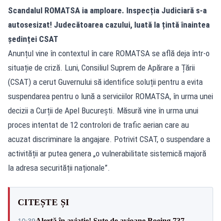
Scandalul ROMATSA ia amploare. Inspecția Judiciară s-a
autosesizat! Judecătoarea cazului, luată la țintă înaintea
ședinței CSAT
Anunțul vine în contextul în care ROMATSA se află deja într-o
situație de criză. Luni, Consiliul Suprem de Apărare a Țării
(CSAT) a cerut Guvernului să identifice soluții pentru a evita
suspendarea pentru o lună a serviciilor ROMATSA, în urma unei
decizii a Curții de Apel București. Măsură vine în urma unui
proces intentat de 12 controlori de trafic aerian care au
acuzat discriminare la angajare. Potrivit
CSAT,
o suspendare a
activității ar putea genera „o vulnerabilitate sistemică majoră
la adresa securității naționale”.
CITEȘTE ȘI
Alertă în aviație! Sute de avioane Boeing 737
10:39