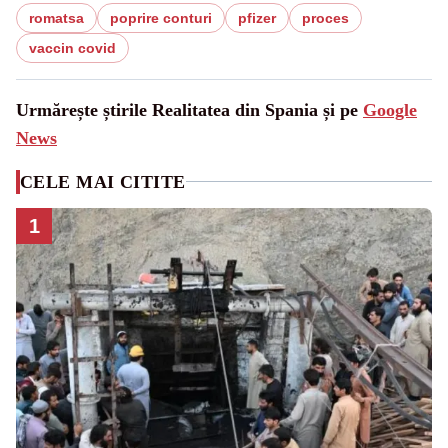
romatsa
poprire conturi
pfizer
proces
vaccin covid
Urmărește știrile Realitatea din Spania și pe
Google
News
CELE MAI CITITE
1