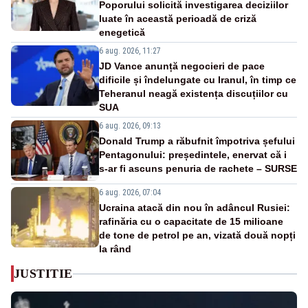
Poporului solicită investigarea deciziilor
luate în această perioadă de criză
enegetică
6 aug. 2026, 11:27
JD Vance anunță negocieri de pace
dificile și îndelungate cu Iranul, în timp ce
Teheranul neagă existența discuțiilor cu
SUA
6 aug. 2026, 09:13
Donald Trump a răbufnit împotriva șefului
Pentagonului: președintele, enervat că i
s-ar fi ascuns penuria de rachete – SURSE
6 aug. 2026, 07:04
Ucraina atacă din nou în adâncul Rusiei:
rafinăria cu o capacitate de 15 milioane
de tone de petrol pe an, vizată două nopți
la rând
JUSTITIE