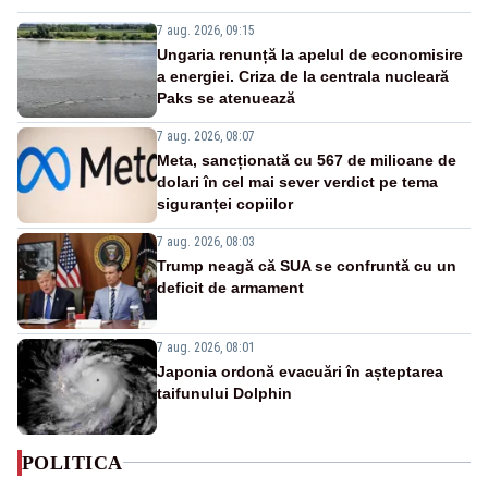
7 aug. 2026, 09:15
Ungaria renunță la apelul de economisire
a energiei. Criza de la centrala nucleară
Paks se atenuează
7 aug. 2026, 08:07
Meta, sancționată cu 567 de milioane de
dolari în cel mai sever verdict pe tema
siguranței copiilor
7 aug. 2026, 08:03
Trump neagă că SUA se confruntă cu un
deficit de armament
7 aug. 2026, 08:01
Japonia ordonă evacuări în așteptarea
taifunului Dolphin
POLITICA