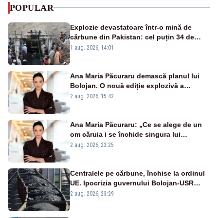
POPULAR
Explozie devastatoare într-o mină de
cărbune din Pakistan: cel puțin 34 de
morți - VIDEO
1 aug. 2026, 14:01
Ana Maria Păcuraru demască planul lui
Bolojan. O nouă ediție explozivă a
emisiunii „Miza Zilei” la Realitatea PLUS
2 aug. 2026, 15:42
Ana Maria Păcuraru: „Ce se alege de un
om căruia i se închide singura lui
portiță?”
2 aug. 2026, 23:25
Centralele pe cărbune, închise la ordinul
UE. Ipocrizia guvernului Bolojan-USR
după starea de alertă
2 aug. 2026, 23:29