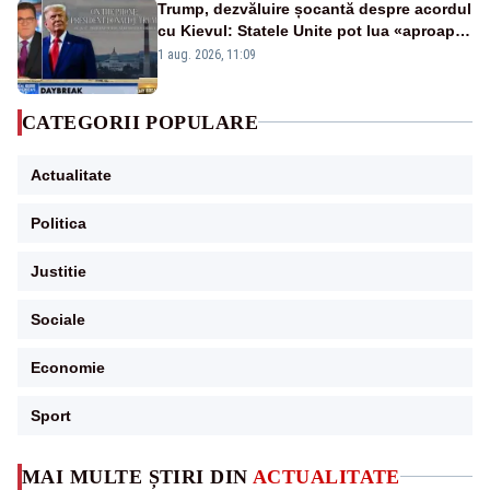
Trump, dezvăluire șocantă despre acordul
cu Kievul: Statele Unite pot lua «aproape
tot ce vor» din minele Ucrainei”
1 aug. 2026, 11:09
CATEGORII POPULARE
Actualitate
Politica
Justitie
Sociale
Economie
Sport
MAI MULTE ȘTIRI DIN
ACTUALITATE