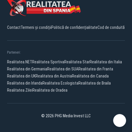
Contact
Termeni și condiții
Politică de confidențialitate
Cod de conduită
Parteneri:
Realitatea.NET
Realitatea Sportiva
Realitatea Star
Realitatea din Italia
Realitatea din Germania
Realitatea din SUA
Realitatea din Franta
Realitatea din UK
Realitatea din Austria
Realitatea din Canada
Realitatea din Irlanda
Realitatea Ecologista
Realitatea de Braila
Realitatea Zilei
Realitatea de Oradea
© 2026 PHG Media Invest LLC
YouTube