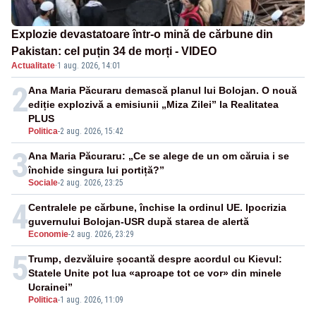
Explozie devastatoare într-o mină de cărbune din
Pakistan: cel puțin 34 de morți - VIDEO
Actualitate
·
1 aug. 2026, 14:01
2
Ana Maria Păcuraru demască planul lui Bolojan. O nouă
ediție explozivă a emisiunii „Miza Zilei” la Realitatea
PLUS
Politica
-
2 aug. 2026, 15:42
3
Ana Maria Păcuraru: „Ce se alege de un om căruia i se
închide singura lui portiță?”
Sociale
-
2 aug. 2026, 23:25
4
Centralele pe cărbune, închise la ordinul UE. Ipocrizia
guvernului Bolojan-USR după starea de alertă
Economie
-
2 aug. 2026, 23:29
5
Trump, dezvăluire șocantă despre acordul cu Kievul:
Statele Unite pot lua «aproape tot ce vor» din minele
Ucrainei”
Politica
-
1 aug. 2026, 11:09