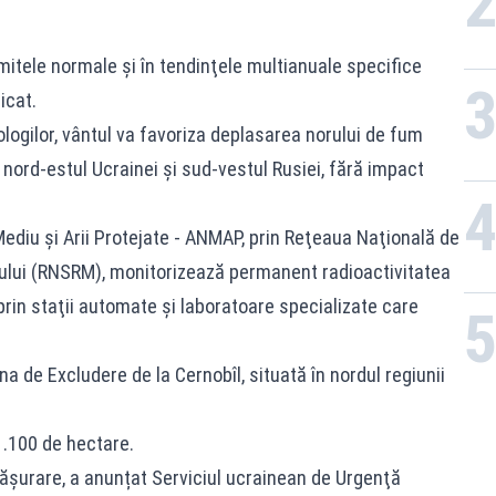
mitele normale şi în tendinţele multianuale specifice
icat.
ologilor, vântul va favoriza deplasarea norului de fum
i nord-estul Ucrainei şi sud-vestul Rusiei, fără impact
Mediu şi Arii Protejate - ANMAP, prin Reţeaua Naţională de
iului (RNSRM), monitorizează permanent radioactivitatea
 prin staţii automate şi laboratoare specializate care
na de Excludere de la Cernobîl, situată în nordul regiunii
1.100 de hectare.
fășurare, a anunțat Serviciul ucrainean de Urgenţă