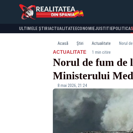
ULTIMELE ȘTIRI
ACTUALITATE
ECONOMIE
JUSTITIE
POLITICA
Acasă
Știri
Actualitate
Norul de
·
ACTUALITATE
1 min citire
Norul de fum de l
Ministerului Med
8 mai 2026, 21:24