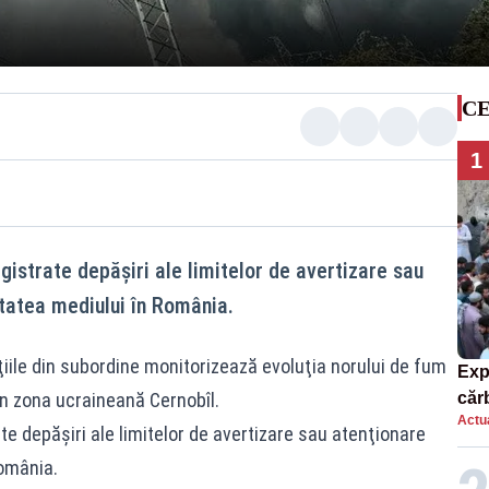
CE
1
egistrate depăşiri ale limitelor de avertizare sau
itatea mediului în România.
ţiile din subordine monitorizează evoluţia norului de fum
Exp
 în zona ucraineană Cernobîl.
căr
Actua
mor
te depăşiri ale limitelor de avertizare sau atenţionare
România.