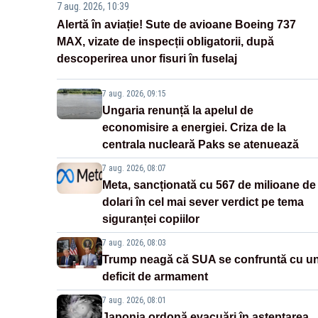
7 aug. 2026, 10:39
Alertă în aviație! Sute de avioane Boeing 737
MAX, vizate de inspecții obligatorii, după
descoperirea unor fisuri în fuselaj
7 aug. 2026, 09:15
Ungaria renunță la apelul de
economisire a energiei. Criza de la
centrala nucleară Paks se atenuează
7 aug. 2026, 08:07
Meta, sancționată cu 567 de milioane de
dolari în cel mai sever verdict pe tema
siguranței copiilor
7 aug. 2026, 08:03
Trump neagă că SUA se confruntă cu u
deficit de armament
7 aug. 2026, 08:01
Japonia ordonă evacuări în așteptarea