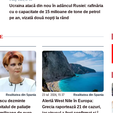
Ucraina atacă din nou în adâncul Rusiei: rafinăria
cu o capacitate de 15 milioane de tone de petrol
pe an, vizată două nopți la rând
E
Realitatea din Spania
23 iul. 2026, 15:37
Realitatea din Spania
escu dezminte
Alertă West Nile în Europa:
talul de paliație
Grecia raportează 21 de cazuri,
milioane de euro,
iar virusul a fost confirmat și în