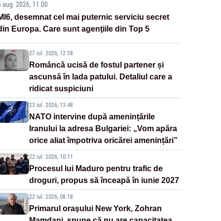
5 aug. 2026, 11:00
MI6, desemnat cel mai puternic serviciu secret
din Europa. Care sunt agenţiile din Top 5
27 iul. 2026, 12:38
Româncă ucisă de fostul partener și
ascunsă în lada patului. Detaliul care a
ridicat suspiciuni
23 iul. 2026, 13:48
NATO intervine după amenințările
Iranului la adresa Bulgariei: „Vom apăra
orice aliat împotriva oricărei amenințări”
22 iul. 2026, 10:11
Procesul lui Maduro pentru trafic de
droguri, propus să înceapă în iunie 2027
22 iul. 2026, 08:18
Primarul oraşului New York, Zohran
Mamdani, spune că nu are capacitatea