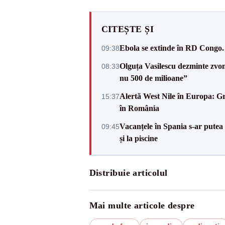
CITEȘTE ȘI
Ebola se extinde în RD Congo. A
09:38
Olguța Vasilescu dezminte zvonu
08:33
nu 500 de milioane”
Alertă West Nile în Europa: Gre
15:37
în România
Vacanțele în Spania s-ar putea s
09:45
și la piscine
Distribuie articolul
Mai multe articole despre