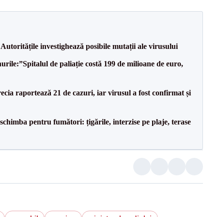
utoritățile investighează posibile mutații ale virusului
rile:”Spitalul de paliație costă 199 de milioane de euro,
cia raportează 21 de cazuri, iar virusul a fost confirmat și
chimba pentru fumători: țigările, interzise pe plaje, terase