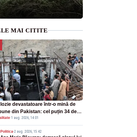
LE MAI CITITE
lozie devastatoare într-o mină de
bune din Pakistan: cel puțin 34 de
litate
·
1 aug. 2026, 14:01
ți - VIDEO
Politica
-
2 aug. 2026, 15:42