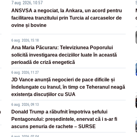
7 aug. 2026, 10:57
ANSVSA a negociat, la Ankara, un acord pentru
facilitarea tranzitului prin Turcia al carcaselor de
ovine și bovine
6 aug. 2026, 15:18
Ana Maria Păcuraru: Televiziunea Poporului
solicită investigarea deciziilor luate în această
perioadă de criză enegetică
6 aug. 2026, 11:27
JD Vance anunță negocieri de pace dificile și
îndelungate cu Iranul, în timp ce Teheranul neagă
existența discuțiilor cu SUA
6 aug. 2026, 09:13
n
Donald Trump a răbufnit împotriva șefului
Pentagonului: președintele, enervat că i s-ar fi
ascuns penuria de rachete – SURSE
6 aug. 2026, 07:04