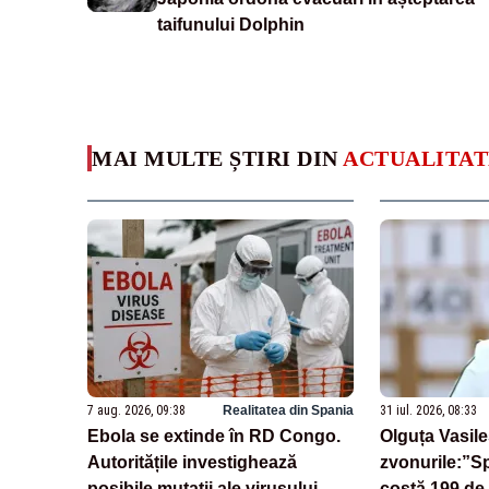
taifunului Dolphin
MAI MULTE ȘTIRI DIN
ACTUALITAT
7 aug. 2026, 09:38
Realitatea din Spania
31 iul. 2026, 08:33
Ebola se extinde în RD Congo.
Olguța Vasil
Autoritățile investighează
zvonurile:”Spi
posibile mutații ale virusului
costă 199 de 