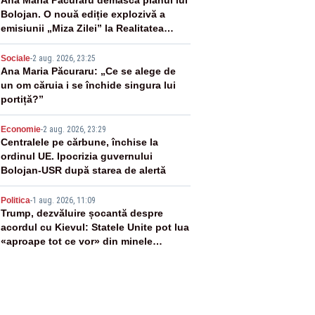
2
Ana Maria Păcuraru demască planul lui
Bolojan. O nouă ediție explozivă a
emisiunii „Miza Zilei” la Realitatea
PLUS
3
Sociale
-
2 aug. 2026, 23:25
Ana Maria Păcuraru: „Ce se alege de
un om căruia i se închide singura lui
portiță?”
4
Economie
-
2 aug. 2026, 23:29
Centralele pe cărbune, închise la
ordinul UE. Ipocrizia guvernului
Bolojan-USR după starea de alertă
5
Politica
-
1 aug. 2026, 11:09
Trump, dezvăluire șocantă despre
acordul cu Kievul: Statele Unite pot lua
«aproape tot ce vor» din minele
Ucrainei”