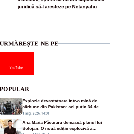
juridică să-l aresteze pe Netanyahu
URMĂREȘTE-NE PE
YouTube
POPULAR
Explozie devastatoare într-o mină de
cărbune din Pakistan: cel puțin 34 de
morți - VIDEO
1 aug. 2026, 14:01
Ana Maria Păcuraru demască planul lui
Bolojan. O nouă ediție explozivă a