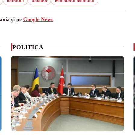
cernobil
ucraina
ministerul mediului
ania și pe
Google News
POLITICA