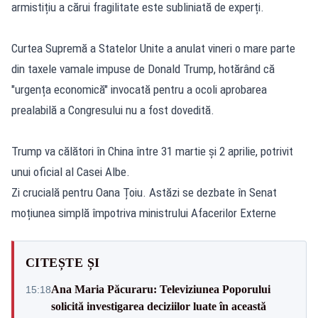
armistițiu a cărui fragilitate este subliniată de experți.
Curtea Supremă a Statelor Unite a anulat vineri o mare parte
din taxele vamale impuse de Donald Trump, hotărând că
"urgența economică" invocată pentru a ocoli aprobarea
prealabilă a Congresului nu a fost dovedită.
Trump va călători în China între 31 martie și 2 aprilie, potrivit
unui oficial al Casei Albe.
Zi crucială pentru Oana Țoiu. Astăzi se dezbate în Senat
moțiunea simplă împotriva ministrului Afacerilor Externe
CITEȘTE ȘI
Ana Maria Păcuraru: Televiziunea Poporului
15:18
solicită investigarea deciziilor luate în această