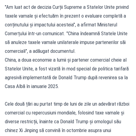
"Am luat act de decizia Curții Supreme a Statelor Unite privind
taxele vamale și efectuăm în prezent o evaluare completă a
conținutului și impactului acesteia", a afirmat Ministerul
Comerțului într-un comunicat. "China îndeamnă Statele Unite
să anuleze taxele vamale unilaterale impuse partenerilor săi
comerciali", a adăugat documentul.
China, a doua economie a lumii și partener comercial cheie al
Statelor Unite, a fost vizată în mod special de politica tarifară
agresivă implementată de Donald Trump după revenirea sa la
Casa Albă în ianuarie 2025.
Cele două țări au purtat timp de luni de zile un adevărat război
comercial cu repercusiuni mondiale, folosind taxe vamale și
diverse restricții, înainte ca Donald Trump și omologul său
chinez Xi Jinping să convină în octombrie asupra unui