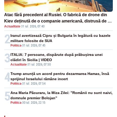
Atac fără precedent al Rusiei. O fabrică de drone din
Kiev deținută de o companie americană, distrusă de o
Actualitate
·
31 iul. 2026, 07:40
rachetă rusească
2
Iranul avertizează Cipru și Bulgaria în legătură cu bazele
militare folosite de SUA
Politica
-
31 iul. 2026, 07:45
3
ITALIA: 7 persoane, dispărute după prăbușirea unei
clădiri în Sicilia | VIDEO
Actualitate
-
31 iul. 2026, 07:50
4
Trump anunță un acord pentru dezarmarea Hamas, însă
sprijinul Israelului rămâne incert
Politica
-
31 iul. 2026, 07:54
5
Ana Maria Păcuraru, la Miza Zilei: ”Românii nu sunt naivi,
domnule premier Bolojan”
Politica
-
30 iul. 2026, 22:15