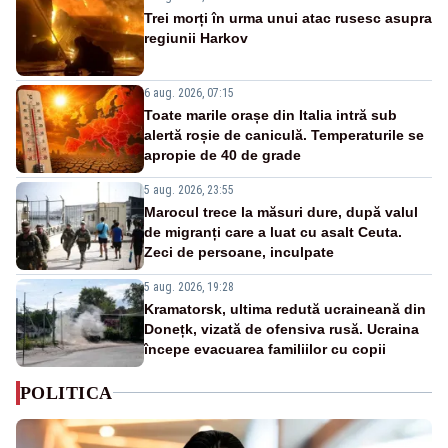
Trei morți în urma unui atac rusesc asupra
regiunii Harkov
6 aug. 2026, 07:15
Toate marile orașe din Italia intră sub
alertă roșie de caniculă. Temperaturile se
apropie de 40 de grade
5 aug. 2026, 23:55
Marocul trece la măsuri dure, după valul
de migranți care a luat cu asalt Ceuta.
Zeci de persoane, inculpate
5 aug. 2026, 19:28
Kramatorsk, ultima redută ucraineană din
Donețk, vizată de ofensiva rusă. Ucraina
începe evacuarea familiilor cu copii
POLITICA