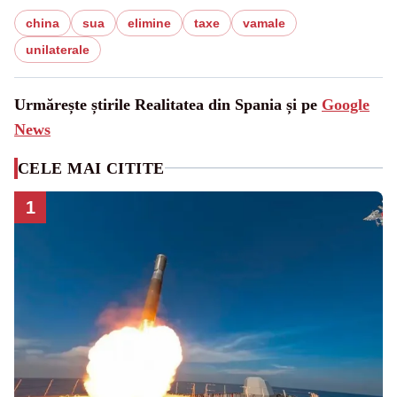
china
sua
elimine
taxe
vamale
unilaterale
Urmărește știrile Realitatea din Spania și pe
Google
News
CELE MAI CITITE
1