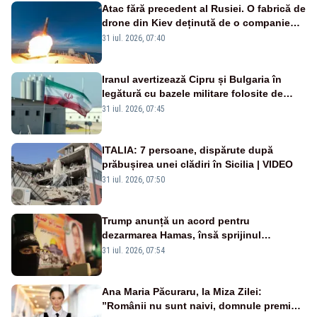
Atac fără precedent al Rusiei. O fabrică de
drone din Kiev deținută de o companie
americană, distrusă de o rachetă
31 iul. 2026, 07:40
rusească
Iranul avertizează Cipru și Bulgaria în
legătură cu bazele militare folosite de
SUA
31 iul. 2026, 07:45
ITALIA: 7 persoane, dispărute după
prăbușirea unei clădiri în Sicilia | VIDEO
31 iul. 2026, 07:50
Trump anunță un acord pentru
dezarmarea Hamas, însă sprijinul
Israelului rămâne incert
31 iul. 2026, 07:54
Ana Maria Păcuraru, la Miza Zilei:
”Românii nu sunt naivi, domnule premier