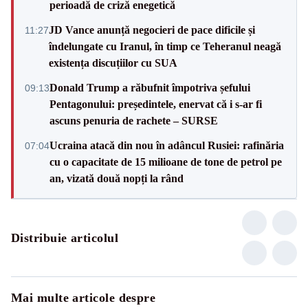
perioadă de criză enegetică
JD Vance anunță negocieri de pace dificile și
11:27
îndelungate cu Iranul, în timp ce Teheranul neagă
existența discuțiilor cu SUA
Donald Trump a răbufnit împotriva șefului
09:13
Pentagonului: președintele, enervat că i s-ar fi
ascuns penuria de rachete – SURSE
Ucraina atacă din nou în adâncul Rusiei: rafinăria
07:04
cu o capacitate de 15 milioane de tone de petrol pe
an, vizată două nopți la rând
Distribuie articolul
Mai multe articole despre