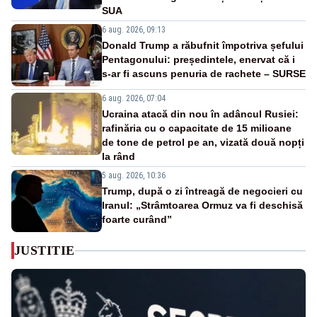
SUA
6 aug. 2026, 09:13
Donald Trump a răbufnit împotriva șefului
Pentagonului: președintele, enervat că i
s-ar fi ascuns penuria de rachete – SURSE
6 aug. 2026, 07:04
Ucraina atacă din nou în adâncul Rusiei:
rafinăria cu o capacitate de 15 milioane
de tone de petrol pe an, vizată două nopți
la rând
5 aug. 2026, 10:36
Trump, după o zi întreagă de negocieri cu
Iranul: „Strâmtoarea Ormuz va fi deschisă
foarte curând”
JUSTITIE