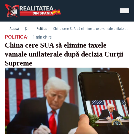
Acasă
Știri
Politica
China cere SUA să elimine taxele vamale unilaterale după decizia Curții Supreme
·
POLITICA
1 min citire
China cere SUA să elimine taxele
vamale unilaterale după decizia Curții
Supreme