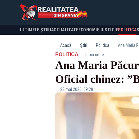
ULTIMELE ȘTIRI
ACTUALITATE
ECONOMIE
JUSTITIE
POLITICA
Acasă
Știri
Politica
Ana Maria Pă
·
POLITICA
2 min citire
Ana Maria Păcurar
Oficial chinez: ”
23 mai 2026, 09:28