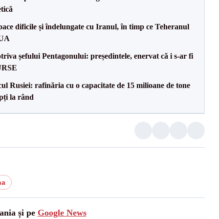
tică
ce dificile și îndelungate cu Iranul, în timp ce Teheranul
SUA
va șefului Pentagonului: președintele, enervat că i s-ar fi
SURSE
l Rusiei: rafinăria cu o capacitate de 15 milioane de tone
pți la rând
na
ania și pe
Google News