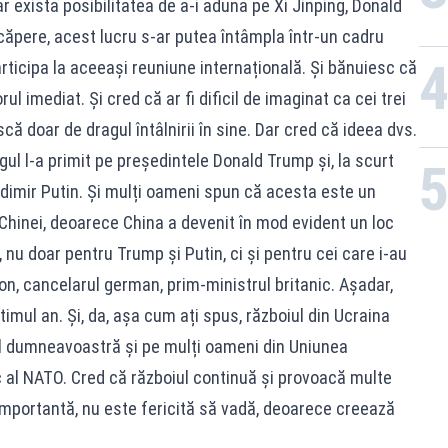
ar exista posibilitatea de a-i aduna pe Xi Jinping, Donald
căpere, acest lucru s-ar putea întâmpla într-un cadru
 participa la aceeași reuniune internațională. Și bănuiesc că
ul imediat. Și cred că ar fi dificil de imaginat ca cei trei
că doar de dragul întâlnirii în sine. Dar cred că ideea dvs.
ngul l-a primit pe președintele Donald Trump și, la scurt
dimir Putin. Și mulți oameni spun că acesta este un
Chinei, deoarece China a devenit în mod evident un loc
, nu doar pentru Trump și Putin, ci și pentru cei care i-au
n, cancelarul german, prim-ministrul britanic. Așadar,
ltimul an. Și, da, așa cum ați spus, războiul din Ucraina
ul dumneavoastră și pe mulți oameni din Uniunea
c al NATO. Cred că războiul continuă și provoacă multe
importantă, nu este fericită să vadă, deoarece creează