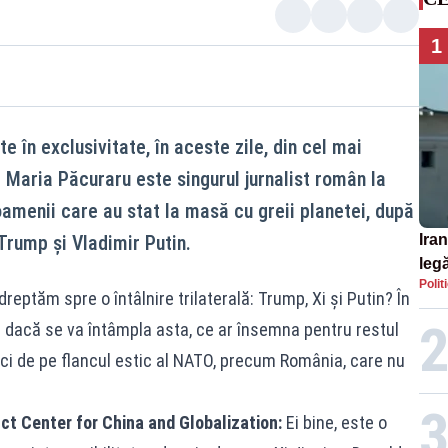
1
e în exclusivitate, în aceste zile, din cel mai
a Maria Păcuraru este singurul jurnalist român la
 oamenii care au stat la masă cu greii planetei, după
 Trump și Vladimir Putin.
Iran
legă
Polit
SU
reptăm spre o întâlnire trilaterală: Trump, Xi și Putin? În
 dacă se va întâmpla asta, ce ar însemna pentru restul
mici de pe flancul estic al NATO, precum România, care nu
ct Center for China and Globalization:
Ei bine, este o