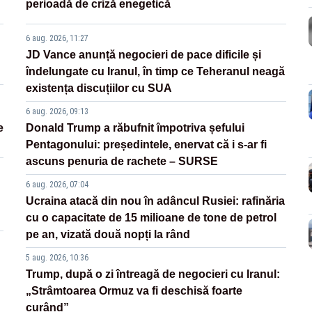
perioadă de criză enegetică
6 aug. 2026, 11:27
JD Vance anunță negocieri de pace dificile și
îndelungate cu Iranul, în timp ce Teheranul neagă
existența discuțiilor cu SUA
6 aug. 2026, 09:13
e
Donald Trump a răbufnit împotriva șefului
Pentagonului: președintele, enervat că i s-ar fi
ascuns penuria de rachete – SURSE
6 aug. 2026, 07:04
Ucraina atacă din nou în adâncul Rusiei: rafinăria
cu o capacitate de 15 milioane de tone de petrol
pe an, vizată două nopți la rând
5 aug. 2026, 10:36
Trump, după o zi întreagă de negocieri cu Iranul:
„Strâmtoarea Ormuz va fi deschisă foarte
curând”