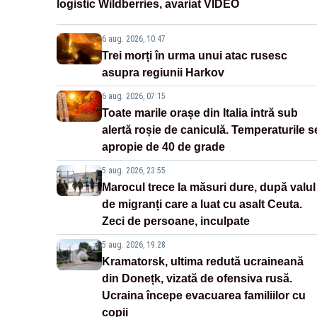
logistic Wildberries, avariat VIDEO
6 aug. 2026, 10:47
Trei morți în urma unui atac rusesc
asupra regiunii Harkov
6 aug. 2026, 07:15
Toate marile orașe din Italia intră sub
alertă roșie de caniculă. Temperaturile s
apropie de 40 de grade
5 aug. 2026, 23:55
Marocul trece la măsuri dure, după valul
de migranți care a luat cu asalt Ceuta.
Zeci de persoane, inculpate
5 aug. 2026, 19:28
Kramatorsk, ultima redută ucraineană
din Donețk, vizată de ofensiva rusă.
Ucraina începe evacuarea familiilor cu
copii