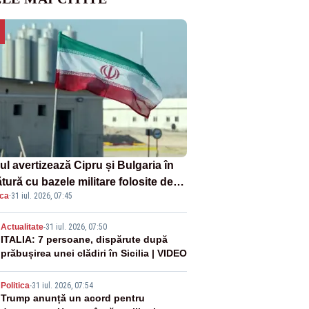
ul avertizează Cipru și Bulgaria în
tură cu bazele militare folosite de
ica
·
31 iul. 2026, 07:45
A
2
Actualitate
-
31 iul. 2026, 07:50
ITALIA: 7 persoane, dispărute după
prăbușirea unei clădiri în Sicilia | VIDEO
3
Politica
-
31 iul. 2026, 07:54
Trump anunță un acord pentru