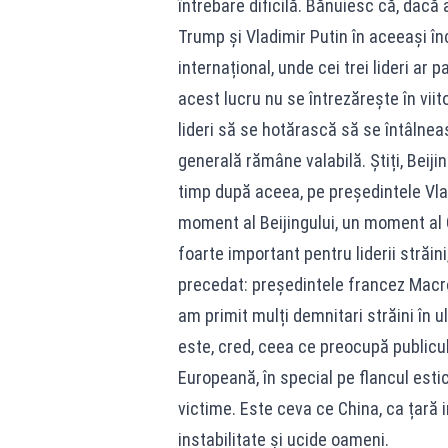
întrebare dificilă. Bănuiesc că, dacă 
Trump și Vladimir Putin în aceeași în
internațional, unde cei trei lideri ar
acest lucru nu se întrezărește în viitor
lideri să se hotărască să se întâlneas
generală rămâne valabilă. Știți, Beiji
timp după aceea, pe președintele Vla
moment al Beijingului, un moment al 
foarte important pentru liderii străini
precedat: președintele francez Macro
am primit mulți demnitari străini în u
este, cred, ceea ce preocupă public
Europeană, în special pe flancul esti
victime. Este ceva ce China, ca țară 
instabilitate și ucide oameni.