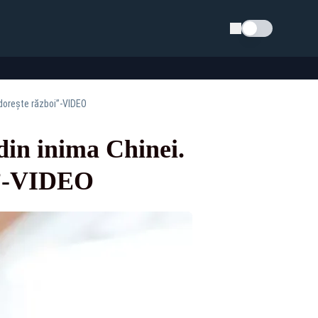
Schimba tema
i dorește război”-VIDEO
din inima Chinei.
oi”-VIDEO