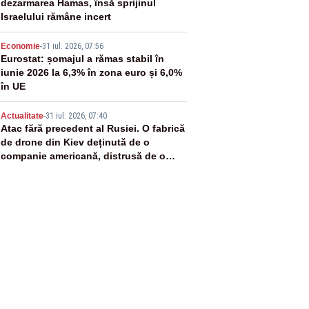
dezarmarea Hamas, însă sprijinul
Israelului rămâne incert
4
Economie
-
31 iul. 2026, 07:56
Eurostat: șomajul a rămas stabil în
iunie 2026 la 6,3% în zona euro și 6,0%
în UE
5
Actualitate
-
31 iul. 2026, 07:40
Atac fără precedent al Rusiei. O fabrică
de drone din Kiev deținută de o
companie americană, distrusă de o
rachetă rusească