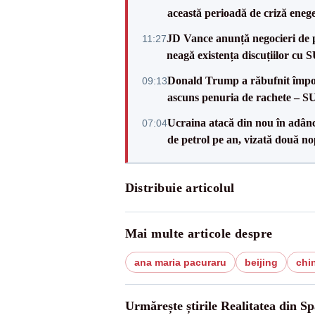
această perioadă de criză enege
JD Vance anunță negocieri de pa
11:27
neagă existența discuțiilor cu 
Donald Trump a răbufnit împotri
09:13
ascuns penuria de rachete – 
Ucraina atacă din nou în adâncu
07:04
de petrol pe an, vizată două no
Distribuie articolul
Mai multe articole despre
ana maria pacuraru
beijing
chi
Urmărește știrile Realitatea din Sp