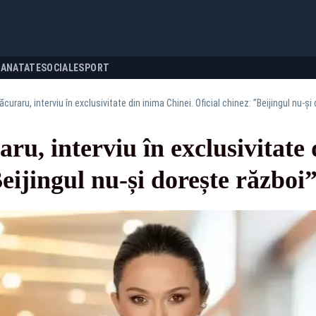
SANATATE
SOCIALE
SPORT
curaru, interviu în exclusivitate din inima Chinei. Oficial chinez: ”Beijingul nu-ș
u, interviu în exclusivitate 
Beijingul nu-și dorește răzb