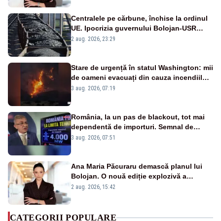
Centralele pe cărbune, închise la ordinul
UE. Ipocrizia guvernului Bolojan-USR
după starea de alertă
2 aug. 2026, 23:29
Stare de urgență în statul Washington: mii
de oameni evacuați din cauza incendiilor
puternice de vegetație
3 aug. 2026, 07:19
România, la un pas de blackout, tot mai
dependentă de importuri. Semnal de
alarmă tras de un expert în energie
3 aug. 2026, 07:51
Ana Maria Păcuraru demască planul lui
Bolojan. O nouă ediție explozivă a
emisiunii „Miza Zilei” la Realitatea PLUS
2 aug. 2026, 15:42
CATEGORII POPULARE