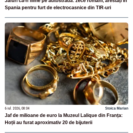
Jafuri ca-n filme pe autostradă: zece români, arestați în
Spania pentru furt de electrocasnice din TIR-uri
6 iul. 2026, 08:04
Stoica Marian
Jaf de milioane de euro la Muzeul Lalique din Franța:
Hoții au furat aproximativ 20 de bijuterii