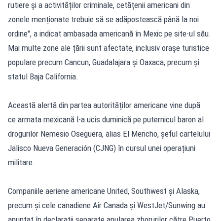
rutiere și a activităților criminale, cetățenii americani din
zonele menționate trebuie să se adăpostească până la noi
ordine", a indicat ambasada americană în Mexic pe site-ul său.
Mai multe zone ale țării sunt afectate, inclusiv orașe turistice
populare precum Cancun, Guadalajara și Oaxaca, precum și
statul Baja California.
Această alertă din partea autorităților americane vine după
ce armata mexicană l-a ucis duminică pe puternicul baron al
drogurilor Nemesio Oseguera, alias El Mencho, șeful cartelului
Jalisco Nueva Generación (CJNG) în cursul unei operațiuni
militare.
Companiile aeriene americane United, Southwest și Alaska,
precum și cele canadiene Air Canada și WestJet/Sunwing au
anunțat în declarații separate anularea zborurilor către Puerto