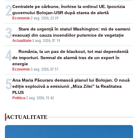
2
Centralele pe cărbune, închise la ordinul UE. Ipocrizia
guvernului Bolojan-USR după starea de alertă
Economie
-
2 aug. 2026, 23:29
3
Stare de urgență în statul Washington: mii de oameni
evacuați din cauza incendiilor puternice de vegetație
Actualitate
-
3 aug. 2026, 07:19
4
România, la un pas de blackout, tot mai dependentă
de importuri. Semnal de alarmă tras de un expert în
energie
Economie
-
3 aug. 2026, 07:51
5
Ana Maria Păcuraru demască planul lui Bolojan. O nouă
ediție explozivă a emisiunii „Miza Zilei” la Realitatea
PLUS
Politica
-
2 aug. 2026, 15:42
ACTUALITATE