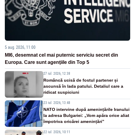
5 aug. 2026, 11:00
MI6, desemnat cel mai puternic serviciu secret din
Europa. Care sunt agenţiile din Top 5
27 iul. 2026, 12:38
Româncă ucisă de fostul partener și
ascunsă în lada patului. Detaliul care a
ridicat suspiciuni
23 iul. 2026, 13:48
NATO intervine după amenințările Iranului
la adresa Bulgariei: „Vom apăra orice aliat
împotriva oricărei amenințări”
22 iul. 2026, 10:11