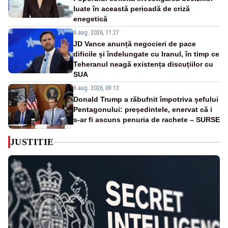
luate în această perioadă de criză
enegetică
6 aug. 2026, 11:27
JD Vance anunță negocieri de pace
dificile și îndelungate cu Iranul, în timp ce
Teheranul neagă existența discuțiilor cu
SUA
6 aug. 2026, 09:13
Donald Trump a răbufnit împotriva șefului
Pentagonului: președintele, enervat că i
s-ar fi ascuns penuria de rachete – SURSE
JUSTITIE