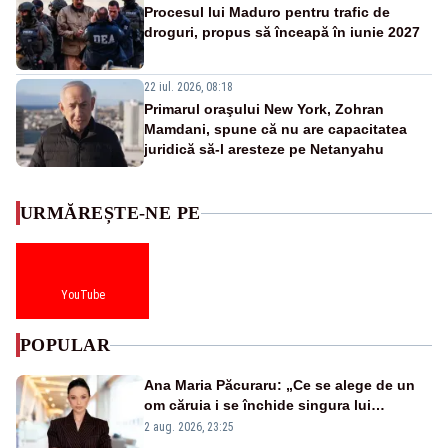
Procesul lui Maduro pentru trafic de
droguri, propus să înceapă în iunie 2027
22 iul. 2026, 08:18
Primarul oraşului New York, Zohran
Mamdani, spune că nu are capacitatea
juridică să-l aresteze pe Netanyahu
URMĂREȘTE-NE PE
YouTube
POPULAR
Ana Maria Păcuraru: „Ce se alege de un
om căruia i se închide singura lui
portiță?”
2 aug. 2026, 23:25