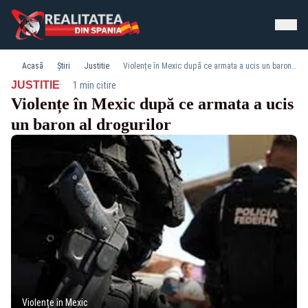
Acasă
Știri
Justitie
Violențe în Mexic după ce armata a ucis un baron al drogurilor
·
JUSTITIE
1 min citire
Violențe în Mexic după ce armata a ucis
un baron al drogurilor
Violențe în Mexic