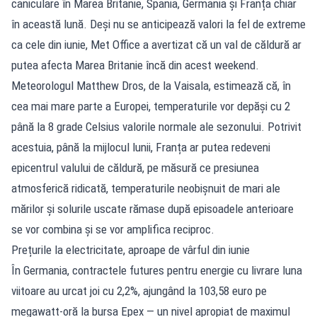
caniculare în Marea Britanie, Spania, Germania și Franța chiar
în această lună. Deși nu se anticipează valori la fel de extreme
ca cele din iunie, Met Office a avertizat că un val de căldură ar
putea afecta Marea Britanie încă din acest weekend.
Meteorologul Matthew Dros, de la Vaisala, estimează că, în
cea mai mare parte a Europei, temperaturile vor depăși cu 2
până la 8 grade Celsius valorile normale ale sezonului. Potrivit
acestuia, până la mijlocul lunii, Franța ar putea redeveni
epicentrul valului de căldură, pe măsură ce presiunea
atmosferică ridicată, temperaturile neobișnuit de mari ale
mărilor și solurile uscate rămase după episoadele anterioare
se vor combina și se vor amplifica reciproc.
Prețurile la electricitate, aproape de vârful din iunie
În Germania, contractele futures pentru energie cu livrare luna
viitoare au urcat joi cu 2,2%, ajungând la 103,58 euro pe
megawatt-oră la bursa Epex — un nivel apropiat de maximul