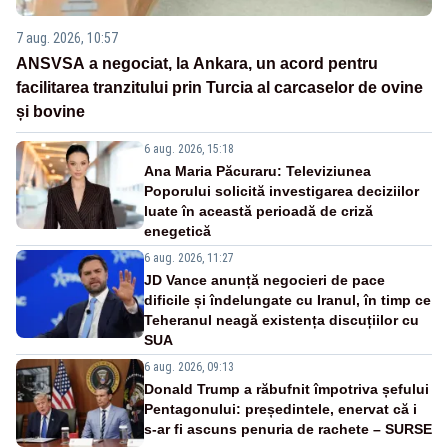
7 aug. 2026, 10:57
ANSVSA a negociat, la Ankara, un acord pentru
facilitarea tranzitului prin Turcia al carcaselor de ovine
și bovine
6 aug. 2026, 15:18
Ana Maria Păcuraru: Televiziunea
Poporului solicită investigarea deciziilor
luate în această perioadă de criză
enegetică
6 aug. 2026, 11:27
JD Vance anunță negocieri de pace
dificile și îndelungate cu Iranul, în timp ce
Teheranul neagă existența discuțiilor cu
SUA
6 aug. 2026, 09:13
Donald Trump a răbufnit împotriva șefului
Pentagonului: președintele, enervat că i
s-ar fi ascuns penuria de rachete – SURSE