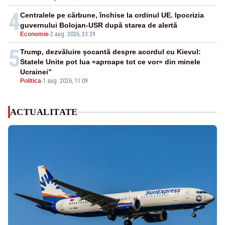
4
Centralele pe cărbune, închise la ordinul UE. Ipocrizia
guvernului Bolojan-USR după starea de alertă
Economie
-
2 aug. 2026, 23:29
5
Trump, dezvăluire șocantă despre acordul cu Kievul:
Statele Unite pot lua «aproape tot ce vor» din minele
Ucrainei”
Politica
-
1 aug. 2026, 11:09
ACTUALITATE