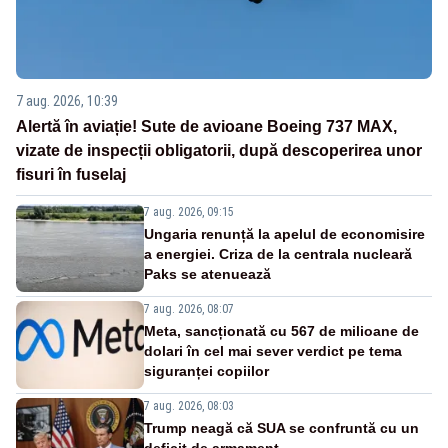
7 aug. 2026, 10:39
Alertă în aviație! Sute de avioane Boeing 737 MAX,
vizate de inspecții obligatorii, după descoperirea unor
fisuri în fuselaj
7 aug. 2026, 09:15
Ungaria renunță la apelul de economisire
a energiei. Criza de la centrala nucleară
Paks se atenuează
7 aug. 2026, 08:07
Meta, sancționată cu 567 de milioane de
dolari în cel mai sever verdict pe tema
siguranței copiilor
7 aug. 2026, 08:03
Trump neagă că SUA se confruntă cu un
deficit de armament