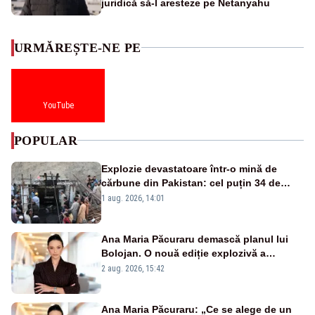
juridică să-l aresteze pe Netanyahu
URMĂREȘTE-NE PE
YouTube
POPULAR
Explozie devastatoare într-o mină de
cărbune din Pakistan: cel puțin 34 de
morți - VIDEO
1 aug. 2026, 14:01
Ana Maria Păcuraru demască planul lui
Bolojan. O nouă ediție explozivă a
emisiunii „Miza Zilei” la Realitatea PLUS
2 aug. 2026, 15:42
Ana Maria Păcuraru: „Ce se alege de un