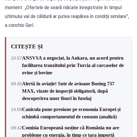
moment. „Ofertele de seară ridicate înregistrate în timpul
ultimului val de căldură ar putea reapărea în condiții similare”,
a conchis Gerl.
CITEȘTE ȘI
ANSVSA a negociat, la Ankara, un acord pentru
10:57
facilitarea tranzitului prin Turcia al carcaselor de
ovine și bovine
Alertă în aviație! Sute de avioane Boeing 737
09:45
MAX, vizate de inspecții obligatorii, după
descoperirea unor fisuri în fuselaj
Canicula pune presiune pe economia Europei și
14:09
schimbă comportamentul de consum (analiză)
Comisia Europeană susține că România nu are
09:42
probleme cu energia, în timp ce țara importă