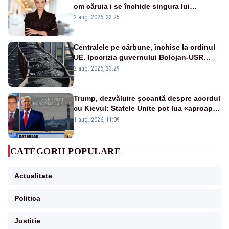
om căruia i se închide singura lui
portiță?”
2 aug. 2026, 23:25
Centralele pe cărbune, închise la ordinul
UE. Ipocrizia guvernului Bolojan-USR
după starea de alertă
2 aug. 2026, 23:29
Trump, dezvăluire șocantă despre acordul
cu Kievul: Statele Unite pot lua «aproape
tot ce vor» din minele Ucrainei”
1 aug. 2026, 11:09
CATEGORII POPULARE
Actualitate
Politica
Justitie