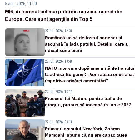
5 aug. 2026, 11:00
MI6, desemnat cel mai puternic serviciu secret din
Europa. Care sunt agenţiile din Top 5
27 iul. 2026, 12:38
Româncă ucisă de fostul partener și
ascunsă în lada patului. Detaliul care a
ridicat suspiciuni
23 iul. 2026, 13:48
NATO intervine după amenințările Iranului
la adresa Bulgariei: „Vom apăra orice aliat
împotriva oricărei amenințări”
22 iul. 2026, 10:11
Procesul lui Maduro pentru trafic de
droguri, propus să înceapă în iunie 2027
22 iul. 2026, 08:18
Primarul oraşului New York, Zohran
Mamdani, spune că nu are capacitatea