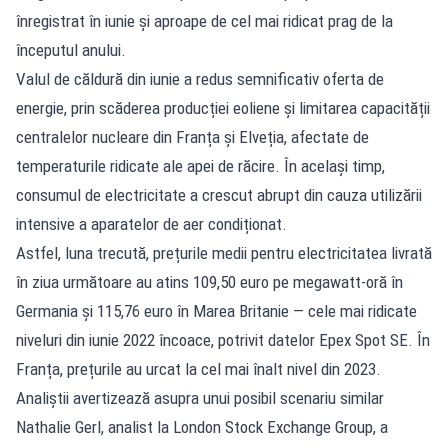
înregistrat în iunie și aproape de cel mai ridicat prag de la
începutul anului.
Valul de căldură din iunie a redus semnificativ oferta de
energie, prin scăderea producției eoliene și limitarea capacității
centralelor nucleare din Franța și Elveția, afectate de
temperaturile ridicate ale apei de răcire. În același timp,
consumul de electricitate a crescut abrupt din cauza utilizării
intensive a aparatelor de aer condiționat.
Astfel, luna trecută, prețurile medii pentru electricitatea livrată
în ziua următoare au atins 109,50 euro pe megawatt-oră în
Germania și 115,76 euro în Marea Britanie — cele mai ridicate
niveluri din iunie 2022 încoace, potrivit datelor Epex Spot SE. În
Franța, prețurile au urcat la cel mai înalt nivel din 2023.
Analiștii avertizează asupra unui posibil scenariu similar
Nathalie Gerl, analist la London Stock Exchange Group, a