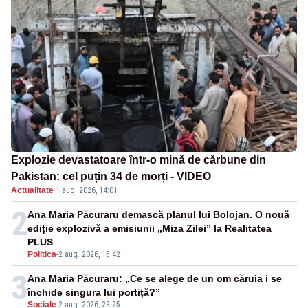
Explozie devastatoare într-o mină de cărbune din
Pakistan: cel puțin 34 de morți - VIDEO
Actualitate
·
1 aug. 2026, 14:01
2
Ana Maria Păcuraru demască planul lui Bolojan. O nouă
ediție explozivă a emisiunii „Miza Zilei” la Realitatea
PLUS
Politica
-
2 aug. 2026, 15:42
3
Ana Maria Păcuraru: „Ce se alege de un om căruia i se
închide singura lui portiță?”
Sociale
-
2 aug. 2026, 23:25