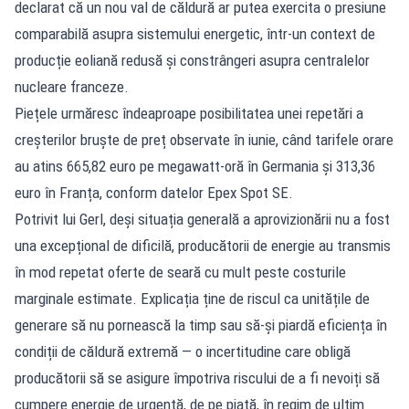
declarat că un nou val de căldură ar putea exercita o presiune
comparabilă asupra sistemului energetic, într-un context de
producție eoliană redusă și constrângeri asupra centralelor
nucleare franceze.
Piețele urmăresc îndeaproape posibilitatea unei repetări a
creșterilor bruște de preț observate în iunie, când tarifele orare
au atins 665,82 euro pe megawatt-oră în Germania și 313,36
euro în Franța, conform datelor Epex Spot SE.
Potrivit lui Gerl, deși situația generală a aprovizionării nu a fost
una excepțional de dificilă, producătorii de energie au transmis
în mod repetat oferte de seară cu mult peste costurile
marginale estimate. Explicația ține de riscul ca unitățile de
generare să nu pornească la timp sau să-și piardă eficiența în
condiții de căldură extremă — o incertitudine care obligă
producătorii să se asigure împotriva riscului de a fi nevoiți să
cumpere energie de urgență, de pe piață, în regim de ultim