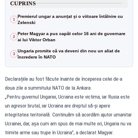
CUPRINS
Premierul ungar a anunțat și o viitoare întâlnire cu
1
Zelenski
Peter Magyar a pus capăt celor 16 ani de guvernare
2
ai lui Viktor Orban
Ungaria promite că va deveni din nou un aliat de
3
încredere în NATO
Declarațiile au fost făcute înainte de începerea celei de-a
doua zile a summitului NATO de la Ankara.
„Pentru guvernul Ungariei, Ucraina este victima, iar Rusia este
un agresor brutal, iar Ucraina are dreptul să-şi apere
integritatea teritorială. Continuăm să acordăm ajutor umanitar
Ucrainei, dar, aşa cum am spus de mai multe ori, Ungaria nu va
trimite arme sau trupe în Ucraina”, a declarat Magyar.