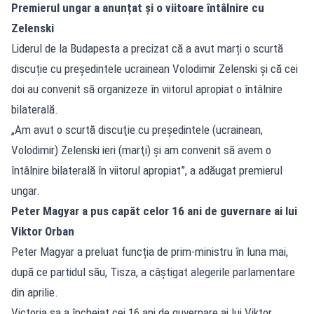
Premierul ungar a anunțat și o viitoare întâlnire cu
Zelenski
Liderul de la Budapesta a precizat că a avut marți o scurtă
discuție cu președintele ucrainean Volodimir Zelenski și că cei
doi au convenit să organizeze în viitorul apropiat o întâlnire
bilaterală.
„Am avut o scurtă discuţie cu preşedintele (ucrainean,
Volodimir) Zelenski ieri (marţi) şi am convenit să avem o
întâlnire bilaterală în viitorul apropiat”, a adăugat premierul
ungar.
Peter Magyar a pus capăt celor 16 ani de guvernare ai lui
Viktor Orban
Peter Magyar a preluat funcția de prim-ministru în luna mai,
după ce partidul său, Tisza, a câștigat alegerile parlamentare
din aprilie.
Victoria sa a încheiat cei 16 ani de guvernare ai lui Viktor