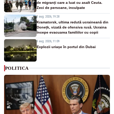
de migranți care a luat cu asalt Ceuta.
Zeci de persoane, inculpate
5 aug. 2026, 19:28
Kramatorsk, ultima redută ucraineană din
Donețk, vizată de ofensiva rusă. Ucraina
începe evacuarea familiilor cu copii
5 aug. 2026, 11:09
Explozii uriașe în portul din Dubai
POLITICA