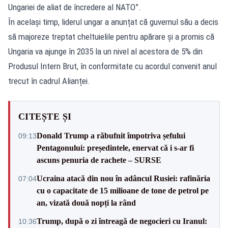
Ungariei de aliat de încredere al NATO”.
În același timp, liderul ungar a anunțat că guvernul său a decis
să majoreze treptat cheltuielile pentru apărare și a promis că
Ungaria va ajunge în 2035 la un nivel al acestora de 5% din
Produsul Intern Brut, în conformitate cu acordul convenit anul
trecut în cadrul Alianței.
CITEȘTE ȘI
Donald Trump a răbufnit împotriva șefului
09:13
Pentagonului: președintele, enervat că i s-ar fi
ascuns penuria de rachete – SURSE
Ucraina atacă din nou în adâncul Rusiei: rafinăria
07:04
cu o capacitate de 15 milioane de tone de petrol pe
an, vizată două nopți la rând
Trump, după o zi întreagă de negocieri cu Iranul:
10:36