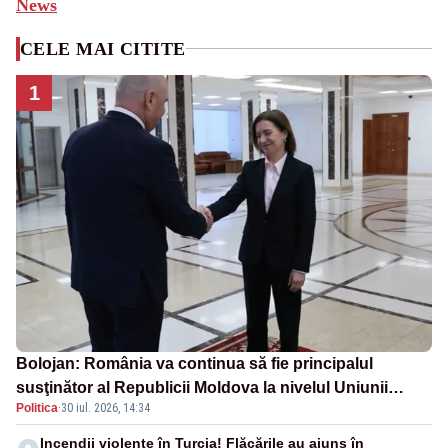
News
CELE MAI CITITE
1
Bolojan: România va continua să fie principalul
susţinător al Republicii Moldova la nivelul Uniunii
Politica
·
30 iul. 2026, 14:34
Europene
Incendii violente în Turcia! Flăcările au ajuns în