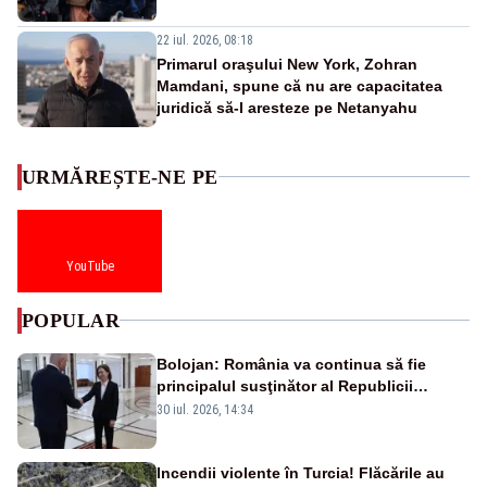
22 iul. 2026, 08:18
Primarul oraşului New York, Zohran
Mamdani, spune că nu are capacitatea
juridică să-l aresteze pe Netanyahu
URMĂREȘTE-NE PE
YouTube
POPULAR
Bolojan: România va continua să fie
principalul susţinător al Republicii
Moldova la nivelul Uniunii Europene
30 iul. 2026, 14:34
Incendii violente în Turcia! Flăcările au