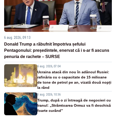
6 aug. 2026, 09:13
Donald Trump a răbufnit împotriva șefului
Pentagonului: președintele, enervat că i s-ar fi ascuns
penuria de rachete – SURSE
6 aug. 2026, 07:04
Ucraina atacă din nou în adâncul Rusiei:
rafinăria cu o capacitate de 15 milioane
de tone de petrol pe an, vizată două nopți
la rând
5 aug. 2026, 10:36
Trump, după o zi întreagă de negocieri cu
Iranul: „Strâmtoarea Ormuz va fi deschisă
foarte curând”