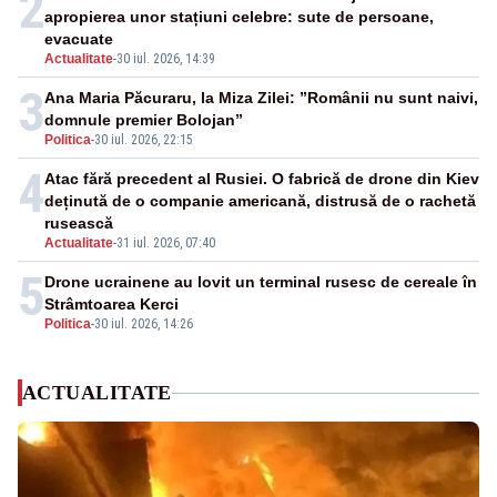
2
apropierea unor stațiuni celebre: sute de persoane,
evacuate
Actualitate
-
30 iul. 2026, 14:39
3
Ana Maria Păcuraru, la Miza Zilei: ”Românii nu sunt naivi,
domnule premier Bolojan”
Politica
-
30 iul. 2026, 22:15
4
Atac fără precedent al Rusiei. O fabrică de drone din Kiev
deținută de o companie americană, distrusă de o rachetă
rusească
Actualitate
-
31 iul. 2026, 07:40
5
Drone ucrainene au lovit un terminal rusesc de cereale în
Strâmtoarea Kerci
Politica
-
30 iul. 2026, 14:26
ACTUALITATE