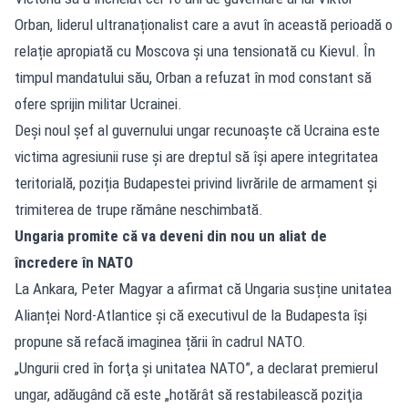
Orban, liderul ultranaționalist care a avut în această perioadă o
relație apropiată cu Moscova și una tensionată cu Kievul. În
timpul mandatului său, Orban a refuzat în mod constant să
ofere sprijin militar Ucrainei.
Deși noul șef al guvernului ungar recunoaște că Ucraina este
victima agresiunii ruse și are dreptul să își apere integritatea
teritorială, poziția Budapestei privind livrările de armament și
trimiterea de trupe rămâne neschimbată.
Ungaria promite că va deveni din nou un aliat de
încredere în NATO
La Ankara, Peter Magyar a afirmat că Ungaria susține unitatea
Alianței Nord-Atlantice și că executivul de la Budapesta își
propune să refacă imaginea țării în cadrul NATO.
„Ungurii cred în forţa şi unitatea NATO”, a declarat premierul
ungar, adăugând că este „hotărât să restabilească poziţia