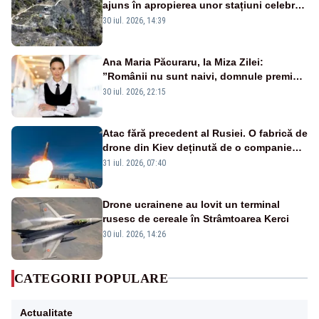
ajuns în apropierea unor stațiuni celebre:
sute de persoane, evacuate
30 iul. 2026, 14:39
Ana Maria Păcuraru, la Miza Zilei:
”Românii nu sunt naivi, domnule premier
Bolojan”
30 iul. 2026, 22:15
Atac fără precedent al Rusiei. O fabrică de
drone din Kiev deținută de o companie
americană, distrusă de o rachetă
31 iul. 2026, 07:40
rusească
Drone ucrainene au lovit un terminal
rusesc de cereale în Strâmtoarea Kerci
30 iul. 2026, 14:26
CATEGORII POPULARE
Actualitate