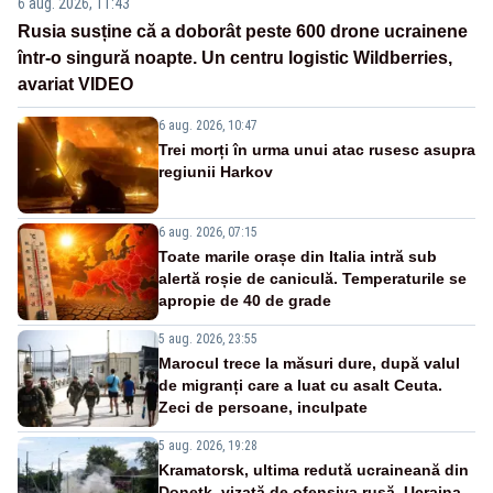
6 aug. 2026, 11:43
Rusia susține că a doborât peste 600 drone ucrainene
într-o singură noapte. Un centru logistic Wildberries,
avariat VIDEO
6 aug. 2026, 10:47
Trei morți în urma unui atac rusesc asupra
regiunii Harkov
6 aug. 2026, 07:15
Toate marile orașe din Italia intră sub
alertă roșie de caniculă. Temperaturile se
apropie de 40 de grade
5 aug. 2026, 23:55
Marocul trece la măsuri dure, după valul
de migranți care a luat cu asalt Ceuta.
Zeci de persoane, inculpate
5 aug. 2026, 19:28
Kramatorsk, ultima redută ucraineană din
Donețk, vizată de ofensiva rusă. Ucraina