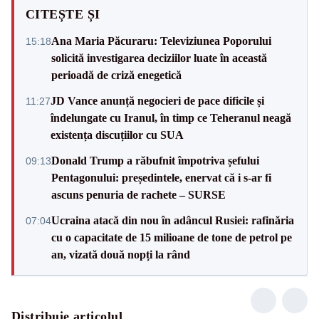
CITEȘTE ȘI
Ana Maria Păcuraru: Televiziunea Poporului
15:18
solicită investigarea deciziilor luate în această
perioadă de criză enegetică
JD Vance anunță negocieri de pace dificile și
11:27
îndelungate cu Iranul, în timp ce Teheranul neagă
existența discuțiilor cu SUA
Donald Trump a răbufnit împotriva șefului
09:13
Pentagonului: președintele, enervat că i s-ar fi
ascuns penuria de rachete – SURSE
Ucraina atacă din nou în adâncul Rusiei: rafinăria
07:04
cu o capacitate de 15 milioane de tone de petrol pe
an, vizată două nopți la rând
Distribuie articolul