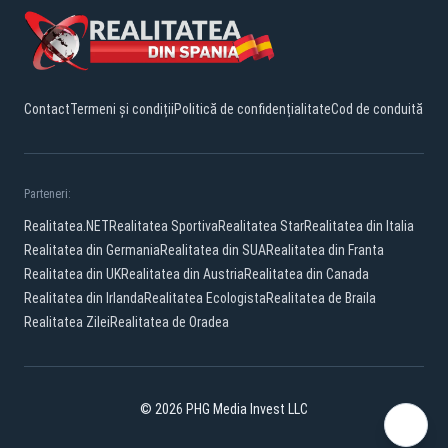
Contact
Termeni și condiții
Politică de confidențialitate
Cod de conduită
Parteneri:
Realitatea.NET
Realitatea Sportiva
Realitatea Star
Realitatea din Italia
Realitatea din Germania
Realitatea din SUA
Realitatea din Franta
Realitatea din UK
Realitatea din Austria
Realitatea din Canada
Realitatea din Irlanda
Realitatea Ecologista
Realitatea de Braila
Realitatea Zilei
Realitatea de Oradea
© 2026 PHG Media Invest LLC
YouTube