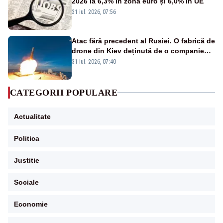
2026 la 6,3% în zona euro și 6,0% în UE
31 iul. 2026, 07:56
Atac fără precedent al Rusiei. O fabrică de
drone din Kiev deținută de o companie
americană, distrusă de o rachetă
31 iul. 2026, 07:40
rusească
CATEGORII POPULARE
Actualitate
Politica
Justitie
Sociale
Economie