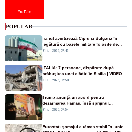
YouTube
POPULAR
Iranul avertizează Cipru și Bulgaria în
legătură cu bazele militare folosite de
SUA
31 iul. 2026, 07:45
ITALIA: 7 persoane, dispărute după
prăbușirea unei clădiri în Sicilia | VIDEO
31 iul. 2026, 07:50
Trump anunță un acord pentru
dezarmarea Hamas, însă sprijinul
Israelului rămâne incert
31 iul. 2026, 07:54
Eurostat: șomajul a rămas stabil în iunie