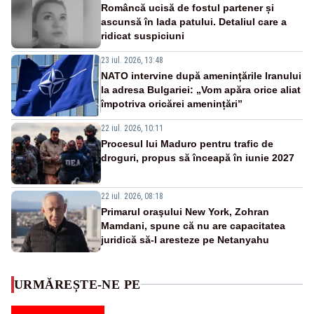
Româncă ucisă de fostul partener și
ascunsă în lada patului. Detaliul care a
ridicat suspiciuni
23 iul. 2026, 13:48
NATO intervine după amenințările Iranului
la adresa Bulgariei: „Vom apăra orice aliat
împotriva oricărei amenințări”
22 iul. 2026, 10:11
Procesul lui Maduro pentru trafic de
droguri, propus să înceapă în iunie 2027
22 iul. 2026, 08:18
Primarul oraşului New York, Zohran
Mamdani, spune că nu are capacitatea
juridică să-l aresteze pe Netanyahu
URMĂREȘTE-NE PE