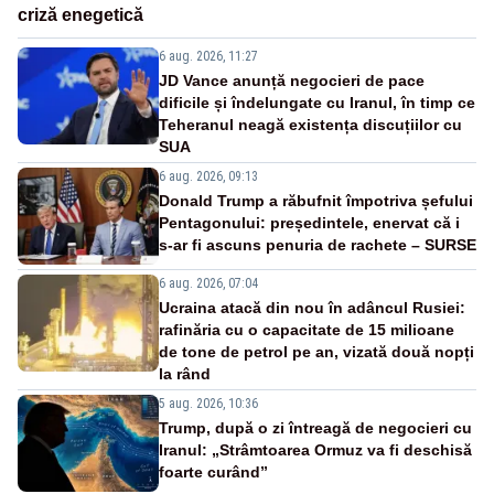
criză enegetică
6 aug. 2026, 11:27
JD Vance anunță negocieri de pace
dificile și îndelungate cu Iranul, în timp ce
Teheranul neagă existența discuțiilor cu
SUA
6 aug. 2026, 09:13
Donald Trump a răbufnit împotriva șefului
Pentagonului: președintele, enervat că i
s-ar fi ascuns penuria de rachete – SURSE
6 aug. 2026, 07:04
Ucraina atacă din nou în adâncul Rusiei:
rafinăria cu o capacitate de 15 milioane
de tone de petrol pe an, vizată două nopți
la rând
5 aug. 2026, 10:36
Trump, după o zi întreagă de negocieri cu
Iranul: „Strâmtoarea Ormuz va fi deschisă
foarte curând”