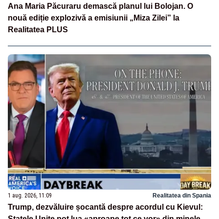
Ana Maria Păcuraru demască planul lui Bolojan. O
nouă ediție explozivă a emisiunii „Miza Zilei” la
Realitatea PLUS
1 aug. 2026, 11:09
Realitatea din Spania
Trump, dezvăluire șocantă despre acordul cu Kievul:
Statele Unite pot lua «aproape tot ce vor» din minele