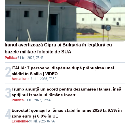
Iranul avertizează Cipru și Bulgaria în legătură cu
bazele militare folosite de SUA
Politica
·
31 iul. 2026, 07:45
2
ITALIA: 7 persoane, dispărute după prăbușirea unei
clădiri în Sicilia | VIDEO
Actualitate
-
31 iul. 2026, 07:50
3
Trump anunță un acord pentru dezarmarea Hamas, însă
sprijinul Israelului rămâne incert
Politica
-
31 iul. 2026, 07:54
4
Eurostat: șomajul a rămas stabil în iunie 2026 la 6,3% în
zona euro și 6,0% în UE
Economie
-
31 iul. 2026, 07:56