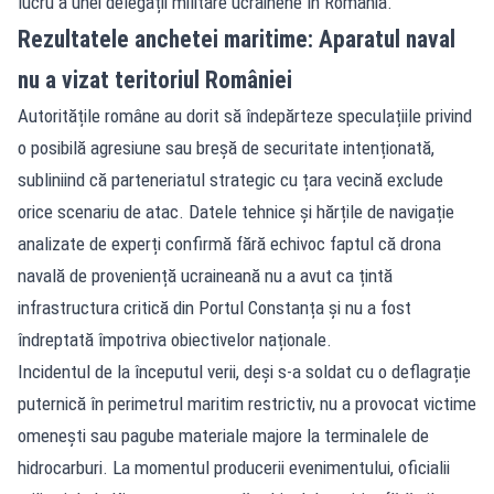
lucru a unei delegații militare ucrainene în România.
Rezultatele anchetei maritime: Aparatul naval
nu a vizat teritoriul României
Autoritățile române au dorit să îndepărteze speculațiile privind
o posibilă agresiune sau breșă de securitate intenționată,
subliniind că parteneriatul strategic cu țara vecină exclude
orice scenariu de atac. Datele tehnice și hărțile de navigație
analizate de experți confirmă fără echivoc faptul că drona
navală de proveniență ucraineană nu a avut ca țintă
infrastructura critică din Portul Constanța și nu a fost
îndreptată împotriva obiectivelor naționale.
Incidentul de la începutul verii, deși s-a soldat cu o deflagrație
puternică în perimetrul maritim restrictiv, nu a provocat victime
omenești sau pagube materiale majore la terminalele de
hidrocarburi. La momentul producerii evenimentului, oficialii