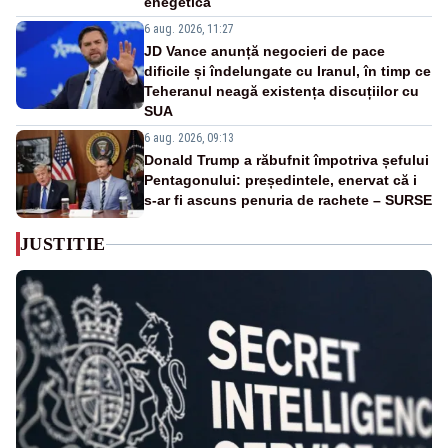
enegetică
6 aug. 2026, 11:27
JD Vance anunță negocieri de pace
dificile și îndelungate cu Iranul, în timp ce
Teheranul neagă existența discuțiilor cu
SUA
6 aug. 2026, 09:13
Donald Trump a răbufnit împotriva șefului
Pentagonului: președintele, enervat că i
s-ar fi ascuns penuria de rachete – SURSE
JUSTITIE