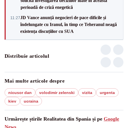
solicită investigarea deciziilor luate în această
perioadă de criză enegetică
JD Vance anunță negocieri de pace dificile și
11:27
îndelungate cu Iranul, în timp ce Teheranul neagă
existența discuțiilor cu SUA
Distribuie articolul
Mai multe articole despre
nicusor dan
volodimir zelenski
vizita
urgenta
kiev
ucraina
Urmărește știrile Realitatea din Spania și pe
Google
News