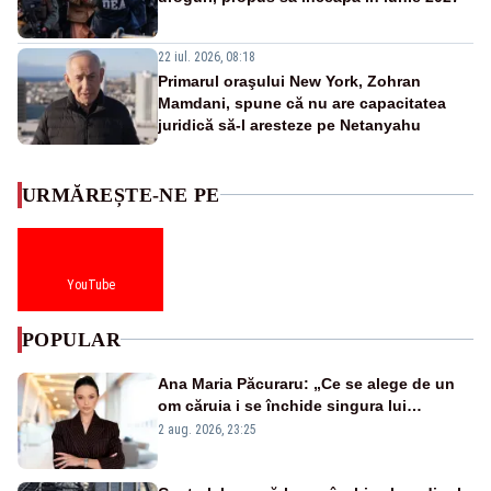
22 iul. 2026, 08:18
Primarul oraşului New York, Zohran
Mamdani, spune că nu are capacitatea
juridică să-l aresteze pe Netanyahu
URMĂREȘTE-NE PE
YouTube
POPULAR
Ana Maria Păcuraru: „Ce se alege de un
om căruia i se închide singura lui
portiță?”
2 aug. 2026, 23:25