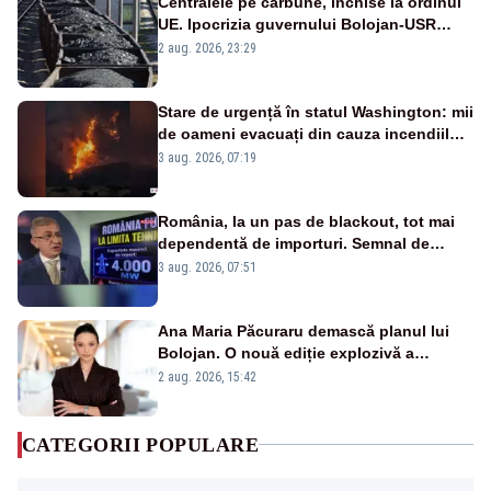
Centralele pe cărbune, închise la ordinul
UE. Ipocrizia guvernului Bolojan-USR
după starea de alertă
2 aug. 2026, 23:29
Stare de urgență în statul Washington: mii
de oameni evacuați din cauza incendiilor
puternice de vegetație
3 aug. 2026, 07:19
România, la un pas de blackout, tot mai
dependentă de importuri. Semnal de
alarmă tras de un expert în energie
3 aug. 2026, 07:51
Ana Maria Păcuraru demască planul lui
Bolojan. O nouă ediție explozivă a
emisiunii „Miza Zilei” la Realitatea PLUS
2 aug. 2026, 15:42
CATEGORII POPULARE