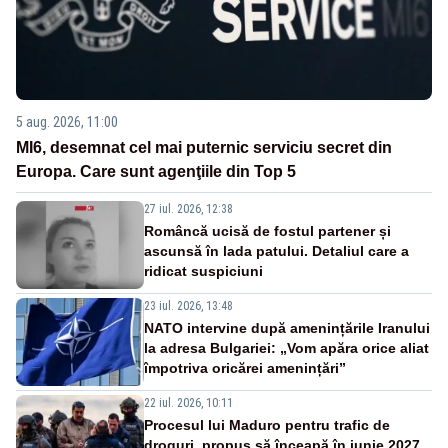
5 aug. 2026, 11:00
MI6, desemnat cel mai puternic serviciu secret din
Europa. Care sunt agenţiile din Top 5
27 iul. 2026, 12:38
Româncă ucisă de fostul partener și
ascunsă în lada patului. Detaliul care a
ridicat suspiciuni
23 iul. 2026, 13:48
NATO intervine după amenințările Iranului
la adresa Bulgariei: „Vom apăra orice aliat
împotriva oricărei amenințări”
22 iul. 2026, 10:11
Procesul lui Maduro pentru trafic de
droguri, propus să înceapă în iunie 2027