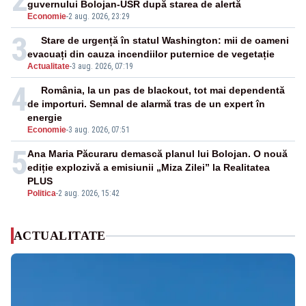
guvernului Bolojan-USR după starea de alertă
Economie
-
2 aug. 2026, 23:29
3
Stare de urgență în statul Washington: mii de oameni
evacuați din cauza incendiilor puternice de vegetație
Actualitate
-
3 aug. 2026, 07:19
4
România, la un pas de blackout, tot mai dependentă
de importuri. Semnal de alarmă tras de un expert în
energie
Economie
-
3 aug. 2026, 07:51
5
Ana Maria Păcuraru demască planul lui Bolojan. O nouă
ediție explozivă a emisiunii „Miza Zilei” la Realitatea
PLUS
Politica
-
2 aug. 2026, 15:42
ACTUALITATE