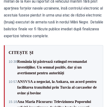
militari de la Kiev au raportat că vehiculul maritim fără pilot
aparținea forțelor navale ucrainene, însă controlul electronic al
acestuia fusese pierdut în urma unui atac de război electronic
(bruiaj) executat de armata rusă în nordul Mării Negre. Detaliile
balistice finale vor fi făcute publice imediat după finalizarea
expertizei tehnice complete.
CITEȘTE ȘI
România își păstrează ratingul recomandat
10:38
investițiilor. Un semnal pozitiv, dar și un
avertisment pentru autorități
ANSVSA a negociat, la Ankara, un acord pentru
10:57
facilitarea tranzitului prin Turcia al carcaselor de
ovine și bovine
Ana Maria Păcuraru: Televiziunea Poporului
15:18