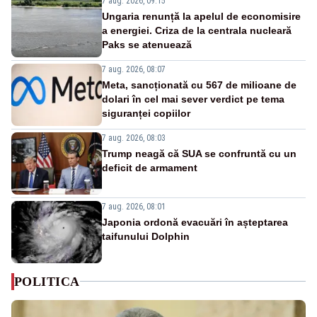
7 aug. 2026, 09:15
Ungaria renunță la apelul de economisire
a energiei. Criza de la centrala nucleară
Paks se atenuează
7 aug. 2026, 08:07
Meta, sancționată cu 567 de milioane de
dolari în cel mai sever verdict pe tema
siguranței copiilor
7 aug. 2026, 08:03
Trump neagă că SUA se confruntă cu un
deficit de armament
7 aug. 2026, 08:01
Japonia ordonă evacuări în așteptarea
taifunului Dolphin
POLITICA