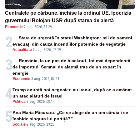
Centralele pe cărbune, închise la ordinul UE. Ipocrizia
guvernului Bolojan-USR după starea de alertă
Economie
·
2 aug. 2026, 23:29
2
Stare de urgență în statul Washington: mii de oameni
evacuați din cauza incendiilor puternice de vegetație
Actualitate
-
3 aug. 2026, 07:19
3
România, la un pas de blackout, tot mai dependentă
de importuri. Semnal de alarmă tras de un expert în
energie
Economie
-
3 aug. 2026, 07:51
4
Trump anunță noi negocieri cu Iranul, după ce a amânat
un atac alături de Israel
Politica
-
3 aug. 2026, 08:14
5
Ana Maria Păcuraru: „Ce se alege de un om căruia i se
închide singura lui portiță?”
Sociale
-
2 aug. 2026, 23:25