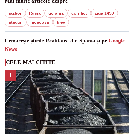
Mai multe articole despre
razboi
Rusia
ucraina
conflict
ziua 1499
atacuri
moscova
kiev
Urmărește știrile Realitatea din Spania și pe
Google
News
CELE MAI CITITE
1