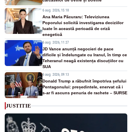
carcaselor de ovine și bovine
6 aug. 2026, 15:18
Ana Maria Păcuraru: Televiziunea
Poporului solicită investigarea deciziilor
luate în această perioadă de criză
enegetică
6 aug. 2026, 11:27
JD Vance anunță negocieri de pace
dificile și îndelungate cu Iranul, în timp ce
Teheranul neagă existența discuțiilor cu
SUA
6 aug. 2026, 09:13
Donald Trump a răbufnit împotriva șefului
Pentagonului: președintele, enervat că i
s-ar fi ascuns penuria de rachete – SURSE
JUSTITIE