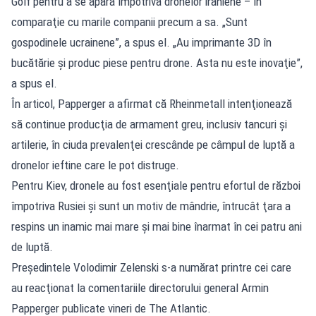
Golf pentru a se apăra împotriva dronelor iraniene – în
comparaţie cu marile companii precum a sa. „Sunt
gospodinele ucrainene”, a spus el. „Au imprimante 3D în
bucătărie şi produc piese pentru drone. Asta nu este inovaţie”,
a spus el.
În articol, Papperger a afirmat că Rheinmetall intenţionează
să continue producţia de armament greu, inclusiv tancuri şi
artilerie, în ciuda prevalenţei crescânde pe câmpul de luptă a
dronelor ieftine care le pot distruge.
Pentru Kiev, dronele au fost esenţiale pentru efortul de război
împotriva Rusiei şi sunt un motiv de mândrie, întrucât ţara a
respins un inamic mai mare şi mai bine înarmat în cei patru ani
de luptă.
Preşedintele Volodimir Zelenski s-a numărat printre cei care
au reacţionat la comentariile directorului general Armin
Papperger publicate vineri de The Atlantic.