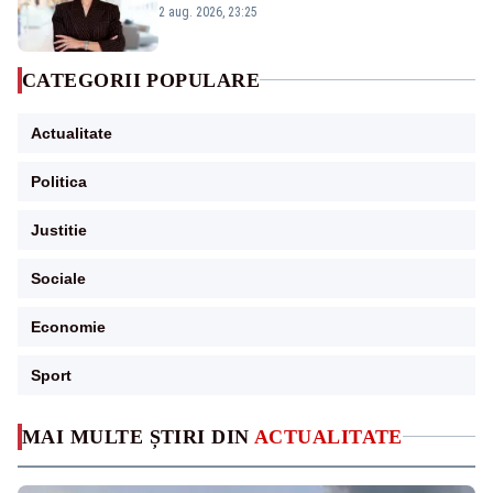
portiță?”
2 aug. 2026, 23:25
CATEGORII POPULARE
Actualitate
Politica
Justitie
Sociale
Economie
Sport
MAI MULTE ȘTIRI DIN
ACTUALITATE