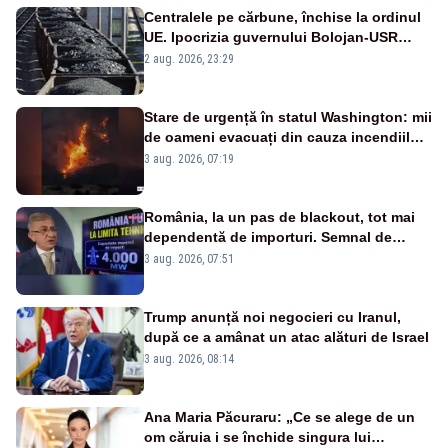
Centralele pe cărbune, închise la ordinul
UE. Ipocrizia guvernului Bolojan-USR
după starea de alertă
2 aug. 2026, 23:29
Stare de urgență în statul Washington: mii
de oameni evacuați din cauza incendiilor
puternice de vegetație
3 aug. 2026, 07:19
România, la un pas de blackout, tot mai
dependentă de importuri. Semnal de
alarmă tras de un expert în energie
3 aug. 2026, 07:51
Trump anunță noi negocieri cu Iranul,
după ce a amânat un atac alături de Israel
3 aug. 2026, 08:14
Ana Maria Păcuraru: „Ce se alege de un
om căruia i se închide singura lui