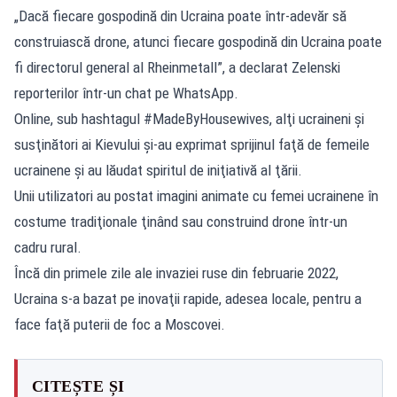
„Dacă fiecare gospodină din Ucraina poate într-adevăr să
construiască drone, atunci fiecare gospodină din Ucraina poate
fi directorul general al Rheinmetall”, a declarat Zelenski
reporterilor într-un chat pe WhatsApp.
Online, sub hashtagul #MadeByHousewives, alţi ucraineni şi
susţinători ai Kievului şi-au exprimat sprijinul faţă de femeile
ucrainene şi au lăudat spiritul de iniţiativă al ţării.
Unii utilizatori au postat imagini animate cu femei ucrainene în
costume tradiţionale ţinând sau construind drone într-un
cadru rural.
Încă din primele zile ale invaziei ruse din februarie 2022,
Ucraina s-a bazat pe inovaţii rapide, adesea locale, pentru a
face faţă puterii de foc a Moscovei.
CITEȘTE ȘI