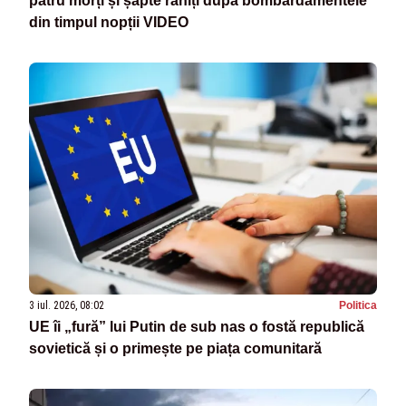
patru morți și șapte răniți după bombardamentele
din timpul nopții VIDEO
3 iul. 2026, 08:02
Politica
UE îi „fură” lui Putin de sub nas o fostă republică
sovietică și o primește pe piața comunitară