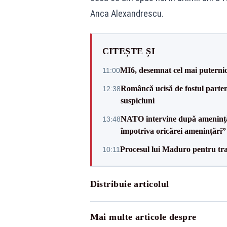
Anca Alexandrescu.
CITEȘTE ȘI
MI6, desemnat cel mai puternic 
11:00
Româncă ucisă de fostul partene
12:38
suspiciuni
NATO intervine după amenințări
13:48
împotriva oricărei amenințări”
Procesul lui Maduro pentru traf
10:11
Distribuie articolul
Mai multe articole despre