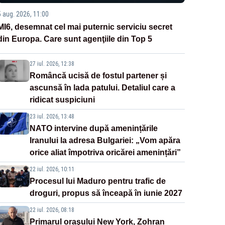
5 aug. 2026, 11:00
MI6, desemnat cel mai puternic serviciu secret
din Europa. Care sunt agenţiile din Top 5
27 iul. 2026, 12:38
Româncă ucisă de fostul partener și
ascunsă în lada patului. Detaliul care a
ridicat suspiciuni
23 iul. 2026, 13:48
NATO intervine după amenințările
Iranului la adresa Bulgariei: „Vom apăra
orice aliat împotriva oricărei amenințări”
22 iul. 2026, 10:11
Procesul lui Maduro pentru trafic de
droguri, propus să înceapă în iunie 2027
22 iul. 2026, 08:18
Primarul oraşului New York, Zohran