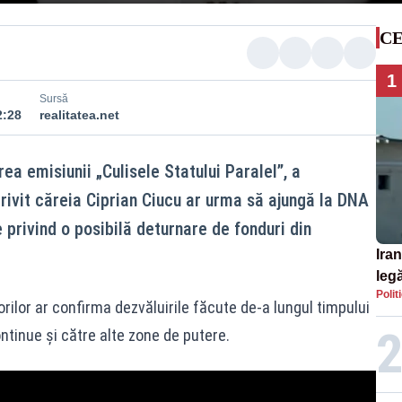
CE
1
Sursă
2:28
realitatea.net
a emisiunii „Culisele Statului Paralel”, a
rivit căreia Ciprian Ciucu ar urma să ajungă la DNA
e privind o posibilă deturnare de fonduri din
Iran
legă
Polit
SU
ilor ar confirma dezvăluirile făcute de-a lungul timpului
ntinue și către alte zone de putere.