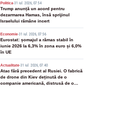
3
Politica
-
31 iul. 2026, 07:54
Trump anunță un acord pentru
dezarmarea Hamas, însă sprijinul
Israelului rămâne incert
4
Economie
-
31 iul. 2026, 07:56
Eurostat: șomajul a rămas stabil în
iunie 2026 la 6,3% în zona euro și 6,0%
în UE
5
Actualitate
-
31 iul. 2026, 07:40
Atac fără precedent al Rusiei. O fabrică
de drone din Kiev deținută de o
companie americană, distrusă de o
rachetă rusească