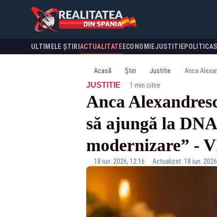
ULTIMELE ȘTIRI
ACTUALITATE
ECONOMIE
JUSTITIE
POLITICA
Acasă
Știri
Justitie
Anca Alexan
·
JUSTITIE
1 min citire
Anca Alexandresc
să ajungă la DNA
modernizare” - 
18 iun. 2026, 12:16
Actualizat: 18 iun. 2026