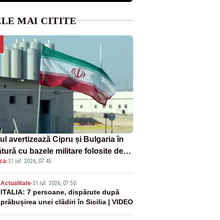
LE MAI CITITE
ul avertizează Cipru și Bulgaria în
tură cu bazele militare folosite de
ica
·
31 iul. 2026, 07:45
A
2
Actualitate
-
31 iul. 2026, 07:50
ITALIA: 7 persoane, dispărute după
prăbușirea unei clădiri în Sicilia | VIDEO