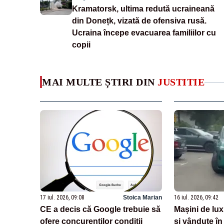
Kramatorsk, ultima redută ucraineană
din Donețk, vizată de ofensiva rusă.
Ucraina începe evacuarea familiilor cu
copii
MAI MULTE ȘTIRI DIN
JUSTITIE
17 iul. 2026, 09:08
Stoica Marian
16 iul. 2026, 09:42
CE a decis că Google trebuie să
Mașini de lux
ofere concurenţilor condiţii
și vândute î