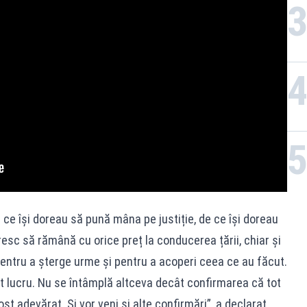
ce își doreau să pună mâna pe justiție, de ce își doreau
oresc să rămână cu orice preț la conducerea țării, chiar și
pentru a șterge urme și pentru a acoperi ceea ce au făcut.
t lucru. Nu se întâmplă altceva decât confirmarea că tot
ost adevărat. Și vor veni și alte confirmări”, a declarat