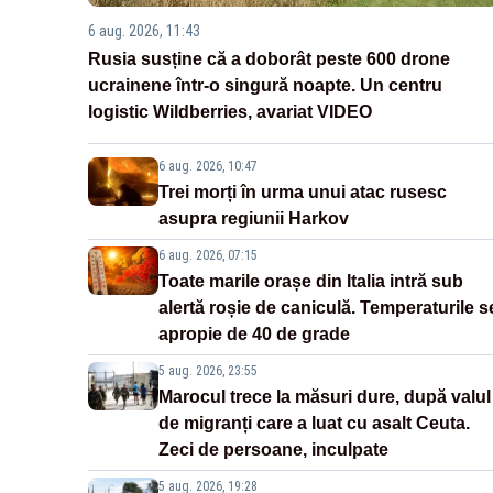
6 aug. 2026, 11:43
Rusia susține că a doborât peste 600 drone
ucrainene într-o singură noapte. Un centru
logistic Wildberries, avariat VIDEO
6 aug. 2026, 10:47
Trei morți în urma unui atac rusesc
asupra regiunii Harkov
6 aug. 2026, 07:15
Toate marile orașe din Italia intră sub
alertă roșie de caniculă. Temperaturile s
apropie de 40 de grade
5 aug. 2026, 23:55
Marocul trece la măsuri dure, după valul
de migranți care a luat cu asalt Ceuta.
Zeci de persoane, inculpate
5 aug. 2026, 19:28