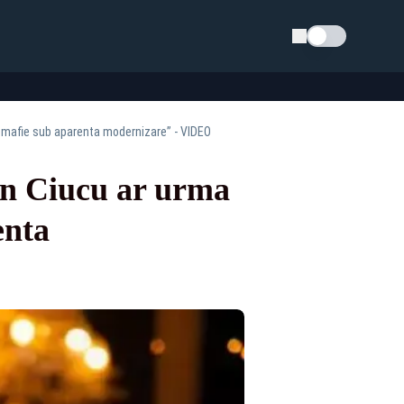
Schimba tema
o mafie sub aparenta modernizare” - VIDEO
an Ciucu ar urma
enta