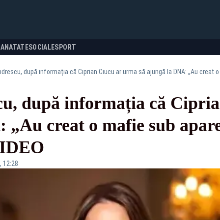
SANATATE
SOCIALE
SPORT
drescu, după informația că Ciprian Ciucu ar urma să ajungă la DNA: „Au creat 
u, după informația că Cipri
: „Au creat o mafie sub apar
VIDEO
, 12:28