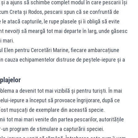
i și a ajuns să schimbe complet modul în care pescarii își
ecum Creta și Rodos, pescarii spun că se confruntă de
e atacă capturile, le rupe plasele și îi obligă să evite
nt nevoiți să meargă tot mai departe în larg, unde găsesc
i mari.
rul Elen pentru Cercetări Marine, fiecare ambarcațiune
din cauza echipamentelor distruse de peștele-iepure și a
plajelor
lema a devenit tot mai vizibilă și pentru turiști. În mai
telui-iepure a început să provoace îngrijorare, după ce
u fost mușcați de exemplare din această specie.
nii tot mai mari venite din partea pescarilor, autoritățile
tr-un program de stimulare a capturării speciei.