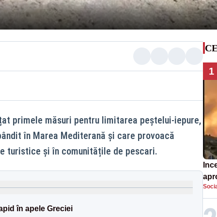
CE
1
țat primele măsuri pentru limitarea peștelui-iepure,
spândit în Marea Mediterană și care provoacă
 turistice și în comunitățile de pescari.
Inc
apr
Soci
sat
apid în apele Greciei