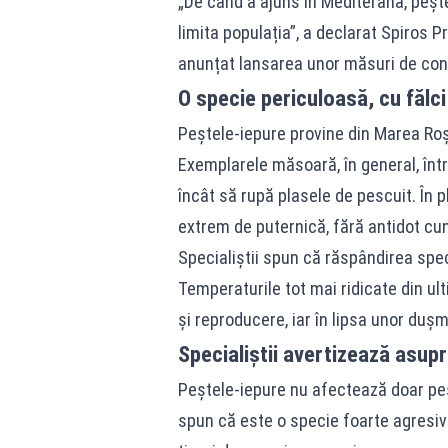
„De când a ajuns în Mediterană, peșt
limita populația”, a declarat Spiros Pr
anunțat lansarea unor măsuri de cont
O specie periculoasă, cu fălci
Peștele-iepure provine din Marea Roși
Exemplarele măsoară, în general, între
încât să rupă plasele de pescuit. În p
extrem de puternică, fără antidot cun
Specialiștii spun că răspândirea spec
Temperaturile tot mai ridicate din ult
și reproducere, iar în lipsa unor dușm
Specialiștii avertizează asup
Peștele-iepure nu afectează doar pesca
spun că este o specie foarte agresi