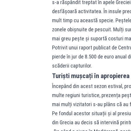
s-a răspândit treptat în apele Grecie
desfășoară activitatea. În insule pr
mult timp cu această specie. Peștele l
zonele obișnuite de pescuit. Mulți su
mai greu pește și suportă costuri ma
Potrivit unui raport publicat de Cent
pierde în jur de 8.500 de euro anual 
scăderii capturilor.
Turiști mușcați în apropierea 
Începând din acest sezon estival, prob
multe regiuni turistice, prezența peș
mai mulți vizitatori s-au plâns că a
Pe fondul acestor situații și al presiu
din Grecia au decis să intervină prin