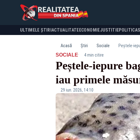
ULTIMELE ȘTIRI
ACTUALITATE
ECONOMIE
JUSTITIE
POLITICA
Acasă
Știri
Sociale
Peștele-iepu
·
SOCIALE
4 min citire
Peștele-iepure bag
iau primele măsur
29 iun. 2026, 14:10