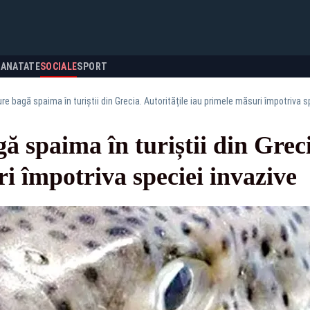
SANATATE
SOCIALE
SPORT
re bagă spaima în turiștii din Grecia. Autoritățile iau primele măsuri împotriva s
ă spaima în turiștii din Greci
i împotriva speciei invazive