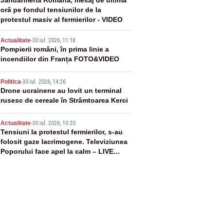
2
Jandarmeria Română, mesaj de ultimă
oră pe fondul tensiunilor de la
protestul masiv al fermierilor - VIDEO
3
Actualitate
-
30 iul. 2026, 11:18
Pompierii români, în prima linie a
incendiilor din Franța FOTO&VIDEO
4
Politica
-
30 iul. 2026, 14:26
Drone ucrainene au lovit un terminal
rusesc de cereale în Strâmtoarea Kerci
5
Actualitate
-
30 iul. 2026, 10:20
Tensiuni la protestul fermierilor, s-au
folosit gaze lacrimogene. Televiziunea
Poporului face apel la calm – LIVE
TEXT