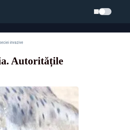
Schimba tema
peciei invazive
a. Autoritățile