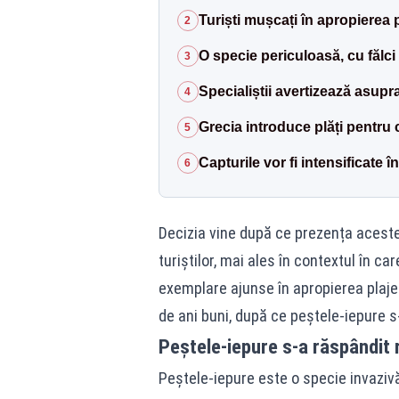
Turiști mușcați în apropierea p
2
O specie periculoasă, cu fălci
3
Specialiștii avertizează asupr
4
Grecia introduce plăți pentru 
5
Capturile vor fi intensificate
6
Decizia vine după ce prezența acestei
turiștilor, mai ales în contextul în c
exemplare ajunse în apropierea plaje
de ani buni, după ce peștele-iepure s-
Peștele-iepure s-a răspândit r
Peștele-iepure este o specie invazivă 