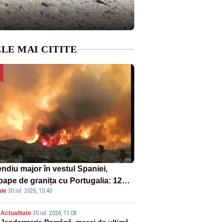
LE MAI CITITE
endiu major în vestul Spaniei,
oape de granița cu Portugalia: 12
ale
·
30 iul. 2026, 10:40
e evacuate
Actualitate
-
30 iul. 2026, 11:08