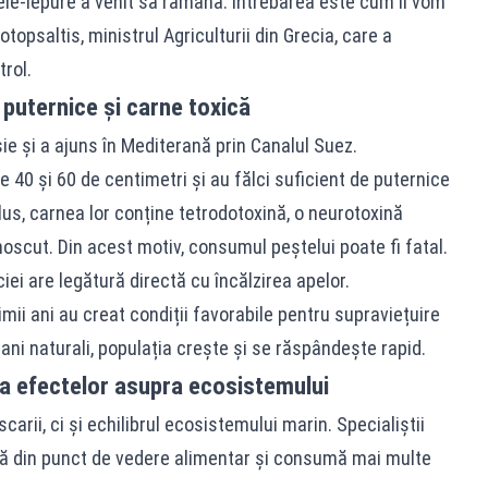
ele-iepure a venit să rămână. Întrebarea este cum îi vom
otopsaltis, ministrul Agriculturii din Grecia, care a
rol.
 puternice și carne toxică
e și a ajuns în Mediterană prin Canalul Suez.
 40 și 60 de centimetri și au fălci suficient de puternice
lus, carnea lor conține tetrodotoxină, o neurotoxină
oscut. Din acest motiv, consumul peștelui poate fi fatal.
iei are legătură directă cu încălzirea apelor.
imii ani au creat condiții favorabile pentru supraviețuire
ani naturali, populația crește și se răspândește rapid.
ra efectelor asupra ecosistemului
rii, ci și echilibrul ecosistemului marin. Specialiștii
vă din punct de vedere alimentar și consumă mai multe