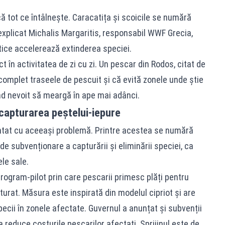
 tot ce întâlnește. Caracatița și scoicile se numără
 explicat Michalis Margaritis, responsabil WWF Grecia,
tice accelerează extinderea speciei.
t în activitatea de zi cu zi. Un pescar din Rodos, citat de
 complet traseele de pescuit și că evită zonele unde știe
nd nevoit să meargă în ape mai adânci.
 capturarea peștelui-iepure
untat cu aceeași problemă. Printre acestea se numără
de subvenționare a capturării și eliminării speciei, ca
le sale.
program-pilot prin care pescarii primesc plăți pentru
urat. Măsura este inspirată din modelul cipriot și are
pecii în zonele afectate. Guvernul a anunțat și subvenții
 reduce costurile pescarilor afectați. Sprijinul este de