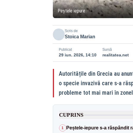
Peștele iepure
Scris de
Stoica Marian
Publicat
Sursă
29 iun. 2026, 14:10
realitatea.net
Autoritățile din Grecia au anun
o specie invazivă care s-a ră
probleme tot mai mari în zonele
CUPRINS
Peștele-iepure s-a răspândit r
1