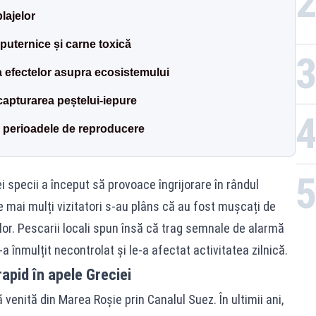
lajelor
 puternice și carne toxică
a efectelor asupra ecosistemului
capturarea peștelui-iepure
 în perioadele de reproducere
 specii a început să provoace îngrijorare în rândul
are mai mulți vizitatori s-au plâns că au fost mușcați de
lor. Pescarii locali spun însă că trag semnale de alarmă
a înmulțit necontrolat și le-a afectat activitatea zilnică.
apid în apele Greciei
venită din Marea Roșie prin Canalul Suez. În ultimii ani,