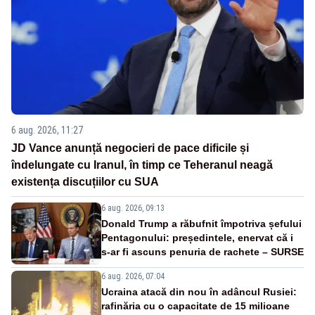
6 aug. 2026, 11:27
JD Vance anunță negocieri de pace dificile și
îndelungate cu Iranul, în timp ce Teheranul neagă
existența discuțiilor cu SUA
6 aug. 2026, 09:13
Donald Trump a răbufnit împotriva șefului
Pentagonului: președintele, enervat că i
s-ar fi ascuns penuria de rachete – SURSE
6 aug. 2026, 07:04
Ucraina atacă din nou în adâncul Rusiei:
rafinăria cu o capacitate de 15 milioane