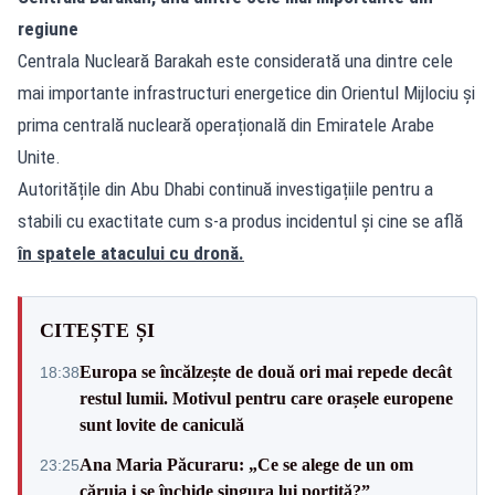
regiune
Centrala Nucleară Barakah este considerată una dintre cele
mai importante infrastructuri energetice din Orientul Mijlociu și
prima centrală nucleară operațională din Emiratele Arabe
Unite.
Autoritățile din Abu Dhabi continuă investigațiile pentru a
stabili cu exactitate cum s-a produs incidentul și cine se află
în spatele atacului cu dronă.
CITEȘTE ȘI
Europa se încălzește de două ori mai repede decât
18:38
restul lumii. Motivul pentru care orașele europene
sunt lovite de caniculă
Ana Maria Păcuraru: „Ce se alege de un om
23:25
căruia i se închide singura lui portiță?”