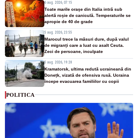
6 aug. 2026, 07:15
Toate marile orașe din Italia intră sub
alertă roșie de caniculă. Temperaturile se
apropie de 40 de grade
5 aug. 2026, 23:55
Marocul trece la măsuri dure, după valul
de migranți care a luat cu asalt Ceuta.
Zeci de persoane, inculpate
5 aug. 2026, 19:28
Kramatorsk, ultima redută ucraineană din
Donețk, vizată de ofensiva rusă. Ucraina
începe evacuarea familiilor cu copii
POLITICA