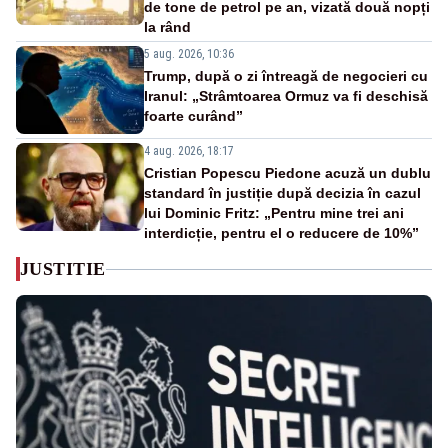
de tone de petrol pe an, vizată două nopți
la rând
5 aug. 2026, 10:36
Trump, după o zi întreagă de negocieri cu
Iranul: „Strâmtoarea Ormuz va fi deschisă
foarte curând”
4 aug. 2026, 18:17
Cristian Popescu Piedone acuză un dublu
standard în justiție după decizia în cazul
lui Dominic Fritz: „Pentru mine trei ani
interdicție, pentru el o reducere de 10%”
JUSTITIE