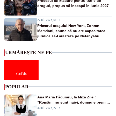
Procesul lui Maduro pentru trafic de
droguri, propus să înceapă în iunie 2027
22 iul. 2026, 08:18
Primarul oraşului New York, Zohran
Mamdani, spune că nu are capacitatea
juridică să-l aresteze pe Netanyahu
URMĂREȘTE-NE PE
YouTube
POPULAR
Ana Maria Păcuraru, la Miza Zilei:
”Românii nu sunt naivi, domnule premier
Bolojan”
30 iul. 2026, 22:15