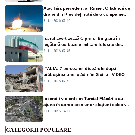
Atac fără precedent al Rusiei. O fabrică de
drone din Kiev deținută de o companie
americană, distrusă de o rachetă
31 iul. 2026, 07:40
rusească
Iranul avertizează Cipru și Bulgaria în
legătură cu bazele militare folosite de
SUA
31 iul. 2026, 07:45
ITALIA: 7 persoane, dispărute după
prăbușirea unei clădiri în Sicilia | VIDEO
31 iul. 2026, 07:50
Incendii violente în Turcia! Flăcările au
ajuns în apropierea unor stațiuni celebre:
sute de persoane, evacuate
30 iul. 2026, 14:39
CATEGORII POPULARE