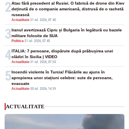
2
Atac fără precedent al Rusiei. O fabrică de drone din Kiev
deținută de o companie americană, distrusă de o rachetă
rusească
Actualitate
-
31 iul. 2026, 07:40
3
Iranul avertizează Cipru și Bulgaria în legătură cu bazele
militare folosite de SUA
Politica
-
31 iul. 2026, 07:45
4
ITALIA: 7 persoane, dispărute după prăbușirea unei
clădiri în Sicilia | VIDEO
Actualitate
-
31 iul. 2026, 07:50
5
Incendii violente în Turcia! Flăcările au ajuns în
apropierea unor stațiuni celebre: sute de persoane,
evacuate
Actualitate
-
30 iul. 2026, 14:39
ACTUALITATE