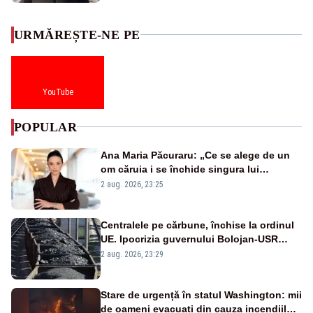
URMĂREȘTE-NE PE
YouTube
POPULAR
Ana Maria Păcuraru: „Ce se alege de un
om căruia i se închide singura lui
portiță?”
2 aug. 2026, 23:25
Centralele pe cărbune, închise la ordinul
UE. Ipocrizia guvernului Bolojan-USR
după starea de alertă
2 aug. 2026, 23:29
Stare de urgență în statul Washington: mii
de oameni evacuați din cauza incendiilor