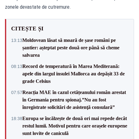
zonele devastate de cutremure.
CITEȘTE ȘI
Moldovean lăsat să moară de șase români pe
13:13
șantier: așteptat peste două ore până să cheme
salvarea
Record de temperatură în Marea Mediterană:
08:13
apele din largul insulei Mallorca au depășit 33 de
grade Celsius
Reacția MAE în cazul cetățeanului român arestat
07:57
în Germania pentru spionaj.”Nu au fost
înregistrate solicitări de asistenţă consulară”
Europa se încălzește de două ori mai repede decât
18:38
restul lumii. Motivul pentru care orașele europene
sunt lovite de caniculă