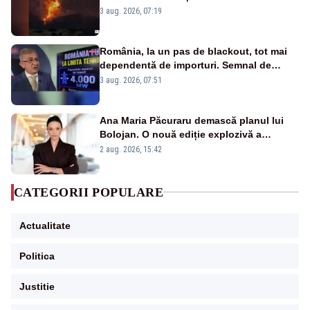
puternice de vegetație
3 aug. 2026, 07:19
România, la un pas de blackout, tot mai
dependentă de importuri. Semnal de
alarmă tras de un expert în energie
3 aug. 2026, 07:51
Ana Maria Păcuraru demască planul lui
Bolojan. O nouă ediție explozivă a
emisiunii „Miza Zilei” la Realitatea PLUS
2 aug. 2026, 15:42
CATEGORII POPULARE
Actualitate
Politica
Justitie