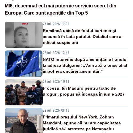
MI6, desemnat cel mai puternic serviciu secret din
Europa. Care sunt agenţiile din Top 5
27 iul. 2026, 12:38
Româncă ucisă de fostul partener și
ascunsă în lada patului. Detaliul care a
ridicat suspiciuni
23 iul. 2026, 13:48
NATO intervine după amenințările Iranului
la adresa Bulgariei: „Vom apăra orice aliat
împotriva oricărei amenințări”
22 iul. 2026, 10:11
Procesul lui Maduro pentru trafic de
droguri, propus să înceapă în iunie 2027
22 iul. 2026, 08:18
Primarul oraşului New York, Zohran
Mamdani, spune că nu are capacitatea
juridică să-l aresteze pe Netanyahu