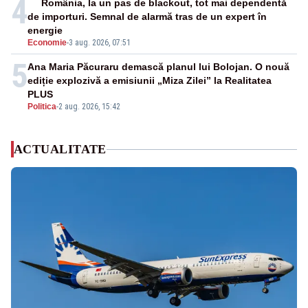
4
România, la un pas de blackout, tot mai dependentă
de importuri. Semnal de alarmă tras de un expert în
energie
Economie
-
3 aug. 2026, 07:51
5
Ana Maria Păcuraru demască planul lui Bolojan. O nouă
ediție explozivă a emisiunii „Miza Zilei” la Realitatea
PLUS
Politica
-
2 aug. 2026, 15:42
ACTUALITATE