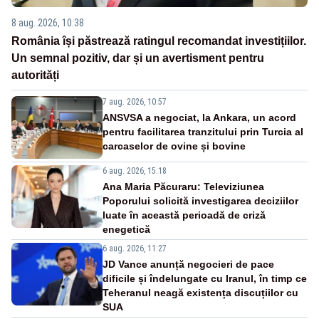
8 aug. 2026, 10:38
România își păstrează ratingul recomandat investițiilor.
Un semnal pozitiv, dar și un avertisment pentru
autorități
7 aug. 2026, 10:57
ANSVSA a negociat, la Ankara, un acord
pentru facilitarea tranzitului prin Turcia al
carcaselor de ovine și bovine
6 aug. 2026, 15:18
Ana Maria Păcuraru: Televiziunea
Poporului solicită investigarea deciziilor
luate în această perioadă de criză
enegetică
6 aug. 2026, 11:27
JD Vance anunță negocieri de pace
dificile și îndelungate cu Iranul, în timp ce
Teheranul neagă existența discuțiilor cu
SUA