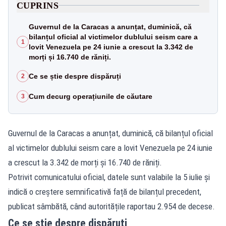
CUPRINS
Guvernul de la Caracas a anunțat, duminică, că
bilanțul oficial al victimelor dublului seism care a
1
lovit Venezuela pe 24 iunie a crescut la 3.342 de
morți și 16.740 de răniți.
Ce se știe despre dispăruți
2
Cum decurg operațiunile de căutare
3
Guvernul de la Caracas a anunțat, duminică, că bilanțul oficial
al victimelor dublului seism care a lovit Venezuela pe 24 iunie
a crescut la 3.342 de morți și 16.740 de răniți.
Potrivit comunicatului oficial, datele sunt valabile la 5 iulie și
indică o creștere semnificativă față de bilanțul precedent,
publicat sâmbătă, când autoritățile raportau 2.954 de decese.
Ce se știe despre dispăruți