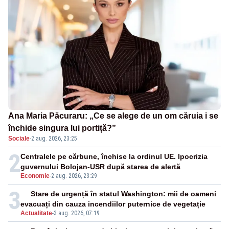
Ana Maria Păcuraru: „Ce se alege de un om căruia i se
închide singura lui portiță?”
Sociale
·
2 aug. 2026, 23:25
2
Centralele pe cărbune, închise la ordinul UE. Ipocrizia
guvernului Bolojan-USR după starea de alertă
Economie
-
2 aug. 2026, 23:29
3
Stare de urgență în statul Washington: mii de oameni
evacuați din cauza incendiilor puternice de vegetație
Actualitate
-
3 aug. 2026, 07:19