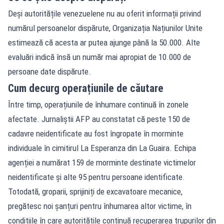
Deși autoritățile venezuelene nu au oferit informații privind
numărul persoanelor dispărute, Organizația Națiunilor Unite
estimează că acesta ar putea ajunge până la 50.000. Alte
evaluări indică însă un număr mai apropiat de 10.000 de
persoane date dispărute.
Cum decurg operațiunile de căutare
Între timp, operațiunile de înhumare continuă în zonele
afectate. Jurnaliștii AFP au constatat că peste 150 de
cadavre neidentificate au fost îngropate în morminte
individuale în cimitirul La Esperanza din La Guaira. Echipa
agenției a numărat 159 de morminte destinate victimelor
neidentificate și alte 95 pentru persoane identificate.
Totodată, groparii, sprijiniți de excavatoare mecanice,
pregătesc noi șanțuri pentru înhumarea altor victime, în
condițiile în care autoritățile continuă recuperarea trupurilor din