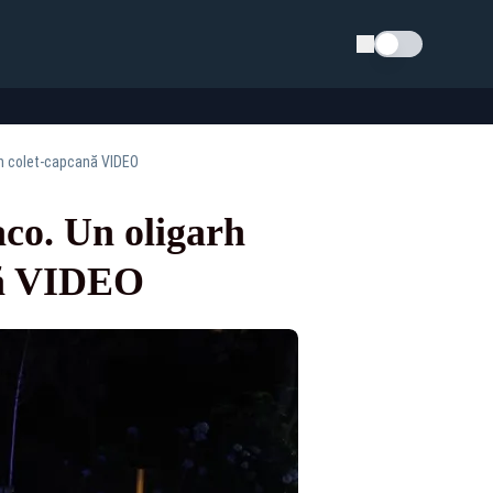
Schimba tema
un colet-capcană VIDEO
co. Un oligarh
ană VIDEO