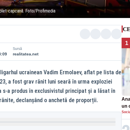
colet-capcană. Foto/Profimedia
CE
1
Sursă
8:09
realitatea.net
igarhul ucrainean Vadim Ermolaev, aflat pe lista de
23, a fost grav rănit luni seară în urma exploziei
s-a produs în exclusivistul principat și a lăsat în
ănite, declanșând o anchetă de proporții.
Ana
un 
Soci
por