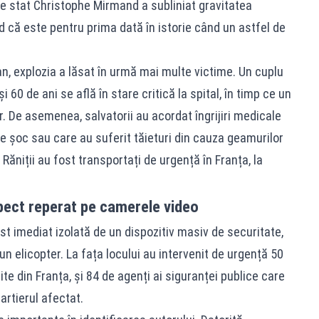
de stat Christophe Mirmand a subliniat gravitatea
 că este pentru prima dată în istorie când un astfel de
n, explozia a lăsat în urmă mai multe victime. Un cuplu
i 60 de ani se află în stare critică la spital, în timp ce un
r. De asemenea, salvatorii au acordat îngrijiri medicale
de șoc sau care au suferit tăieturi din cauza geamurilor
 Răniții au fost transportați de urgență în Franța, la
pect reperat pe camerele video
st imediat izolată de un dispozitiv masiv de securitate,
 un elicopter. La fața locului au intervenit de urgență 50
ite din Franța, și 84 de agenți ai siguranței publice care
artierul afectat.