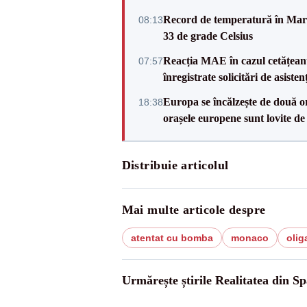
Record de temperatură în Marea
08:13
33 de grade Celsius
Reacția MAE în cazul cetățean
07:57
înregistrate solicitări de asiste
Europa se încălzește de două or
18:38
orașele europene sunt lovite de
Distribuie articolul
Mai multe articole despre
atentat cu bomba
monaco
olig
Urmărește știrile Realitatea din Sp