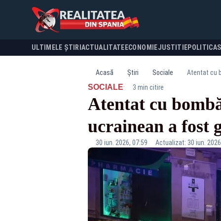
ULTIMELE ȘTIRI
ACTUALITATE
ECONOMIE
JUSTITIE
POLITICA
Acasă
Știri
Sociale
Atentat cu b
·
SOCIALE
3 min citire
Atentat cu bombă
ucrainean a fost
30 iun. 2026, 07:59
Actualizat: 30 iun. 2026