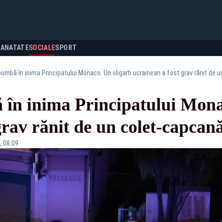
SANATATE
SOCIALE
SPORT
ombă în inima Principatului Monaco. Un oligarh ucrainean a fost grav rănit de 
 în inima Principatului Mona
 grav rănit de un colet-capc
, 08:09