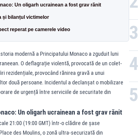
aco: Un oligarh ucrainean a fost grav rănit
a și bilanțul victimelor
pect reperat pe camerele video
storia modernă a Principatului Monaco a zguduit luni
raneean. O deflagrație violentă, provocată de un colet-
iri rezidențiale, provocând rănirea gravă a unui
ltor două persoane. Incidentul a declanșat o mobilizare
orare de urgență între serviciile de securitate din
aco: Un oligarh ucrainean a fost grav rănit
ocale 21:00 (19:00 GMT) într-o clădire de șase
Place des Moulins, o zonă ultra-securizată din