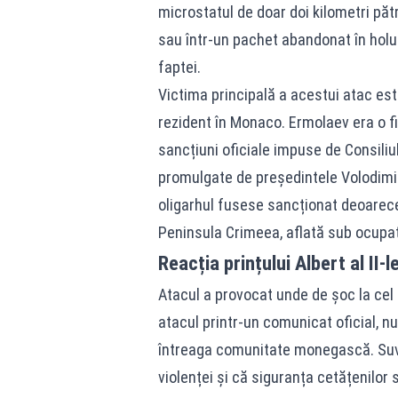
microstatul de doar doi kilometri păt
sau într-un pachet abandonat în holul 
faptei.
Victima principală a acestui atac est
rezident în Monaco. Ermolaev era o f
sancțiuni oficiale impuse de Consiliul
promulgate de președintele Volodimir
oligarhul fusese sancționat deoarece 
Peninsula Crimeea, aflată sub ocupaț
Reacția prințului Albert al II-l
Atacul a provocat unde de șoc la cel m
atacul printr-un comunicat oficial, n
întreaga comunitate monegască. Suve
violenței și că siguranța cetățenilor 