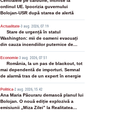
2
Centralele pe cărbune, închise la
ordinul UE. Ipocrizia guvernului
Bolojan-USR după starea de alertă
3
Actualitate
-
3 aug. 2026, 07:19
Stare de urgență în statul
Washington: mii de oameni evacuați
din cauza incendiilor puternice de
vegetație
4
Economie
-
3 aug. 2026, 07:51
România, la un pas de blackout, tot
mai dependentă de importuri. Semnal
de alarmă tras de un expert în energie
5
Politica
-
2 aug. 2026, 15:42
Ana Maria Păcuraru demască planul lui
Bolojan. O nouă ediție explozivă a
emisiunii „Miza Zilei” la Realitatea
PLUS