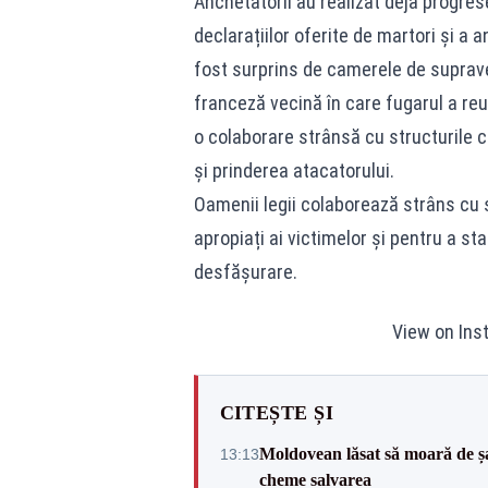
Anchetatorii au realizat deja progrese
declarațiilor oferite de martori și a 
fost surprins de camerele de suprav
franceză vecină în care fugarul a re
o colaborare strânsă cu structurile 
și prinderea atacatorului.
Oamenii legii colaborează strâns cu s
apropiați ai victimelor și pentru a sta
desfășurare.
View on Ins
CITEȘTE ȘI
Moldovean lăsat să moară de șa
13:13
cheme salvarea