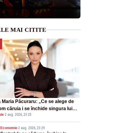
LE MAI CITITE
 Maria Păcuraru: „Ce se alege de
om căruia i se închide singura lui
ale
·
2 aug. 2026, 23:25
tiță?”
Economie
-
2 aug. 2026, 23:29