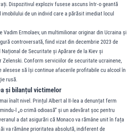
rați. Dispozitivul exploziv fusese ascuns într-o geantă
imobilului de un individ care a părăsit imediat locul
e Vadim Ermolaev, un multimilionar originar din Ucraina și
igură controversată, fiind vizat din decembrie 2023 de
 Național de Securitate și Apărare de la Kiev și
 Zelenski. Conform serviciilor de securitate ucrainene,
alesese să își continue afacerile profitabile cu alcool în
ie rusă.
ea și bilanțul victimelor
ai înalt nivel. Prințul Albert al II-lea a denunțat ferm
umindu-l „o crimă odioasă” și un adevărat șoc pentru
ranul a dat asigurări că Monaco va rămâne unit în fața
săi va rămâne prioritatea absolută, indiferent de