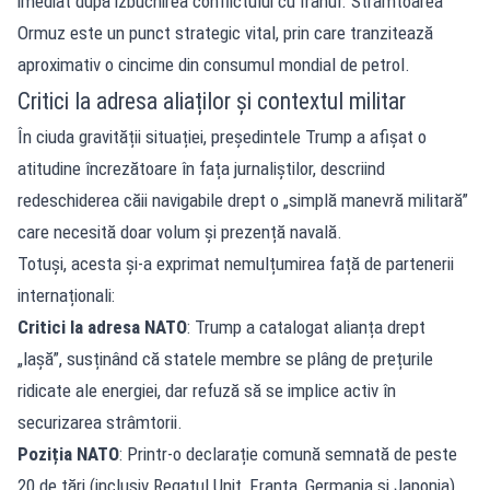
imediat după izbucnirea conflictului cu Iranul. Strâmtoarea
Ormuz este un punct strategic vital, prin care tranzitează
aproximativ o cincime din consumul mondial de petrol.
Critici la adresa aliaților și contextul militar
În ciuda gravității situației, președintele Trump a afișat o
atitudine încrezătoare în fața jurnaliștilor, descriind
redeschiderea căii navigabile drept o „simplă manevră militară”
care necesită doar volum și prezență navală.
Totuși, acesta și-a exprimat nemulțumirea față de partenerii
internaționali:
Critici la adresa NATO
: Trump a catalogat alianța drept
„lașă”, susținând că statele membre se plâng de prețurile
ridicate ale energiei, dar refuză să se implice activ în
securizarea strâmtorii.
Poziția NATO
: Printr-o declarație comună semnată de peste
20 de țări (inclusiv Regatul Unit, Franța, Germania și Japonia),