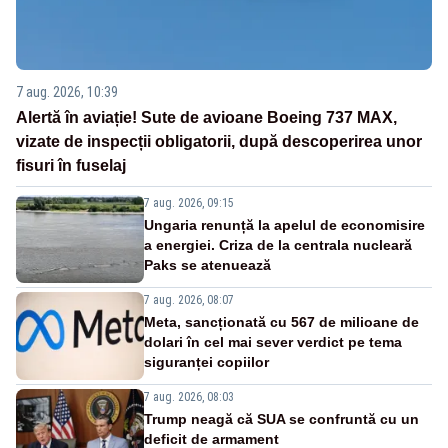
7 aug. 2026, 10:39
Alertă în aviație! Sute de avioane Boeing 737 MAX,
vizate de inspecții obligatorii, după descoperirea unor
fisuri în fuselaj
7 aug. 2026, 09:15
Ungaria renunță la apelul de economisire
a energiei. Criza de la centrala nucleară
Paks se atenuează
7 aug. 2026, 08:07
Meta, sancționată cu 567 de milioane de
dolari în cel mai sever verdict pe tema
siguranței copiilor
7 aug. 2026, 08:03
Trump neagă că SUA se confruntă cu un
deficit de armament