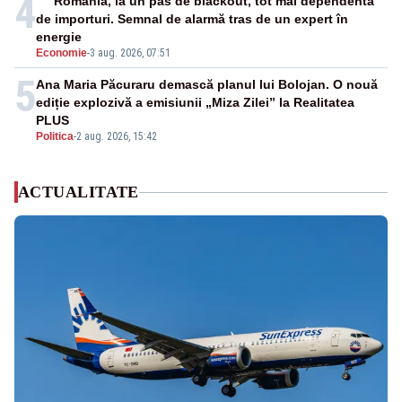
4
România, la un pas de blackout, tot mai dependentă
de importuri. Semnal de alarmă tras de un expert în
energie
Economie
-
3 aug. 2026, 07:51
5
Ana Maria Păcuraru demască planul lui Bolojan. O nouă
ediție explozivă a emisiunii „Miza Zilei” la Realitatea
PLUS
Politica
-
2 aug. 2026, 15:42
ACTUALITATE