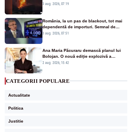
puternice de vegetație
3 aug. 2026, 07:19
România, la un pas de blackout, tot mai
dependentă de importuri. Semnal de
alarmă tras de un expert în energie
3 aug. 2026, 07:51
Ana Maria Păcuraru demască planul lui
Bolojan. O nouă ediție explozivă a
emisiunii „Miza Zilei” la Realitatea PLUS
2 aug. 2026, 15:42
CATEGORII POPULARE
Actualitate
Politica
Justitie