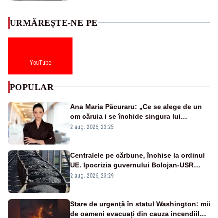
URMĂREȘTE-NE PE
YouTube
POPULAR
Ana Maria Păcuraru: „Ce se alege de un
om căruia i se închide singura lui
portiță?”
2 aug. 2026, 23:25
Centralele pe cărbune, închise la ordinul
UE. Ipocrizia guvernului Bolojan-USR
după starea de alertă
2 aug. 2026, 23:29
Stare de urgență în statul Washington: mii
de oameni evacuați din cauza incendiilor