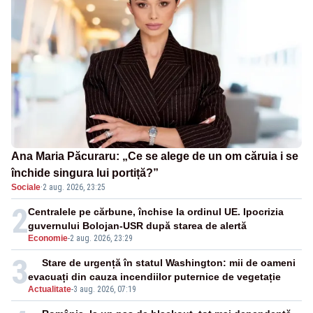
Ana Maria Păcuraru: „Ce se alege de un om căruia i se
închide singura lui portiță?”
Sociale
·
2 aug. 2026, 23:25
2
Centralele pe cărbune, închise la ordinul UE. Ipocrizia
guvernului Bolojan-USR după starea de alertă
Economie
-
2 aug. 2026, 23:29
3
Stare de urgență în statul Washington: mii de oameni
evacuați din cauza incendiilor puternice de vegetație
Actualitate
-
3 aug. 2026, 07:19