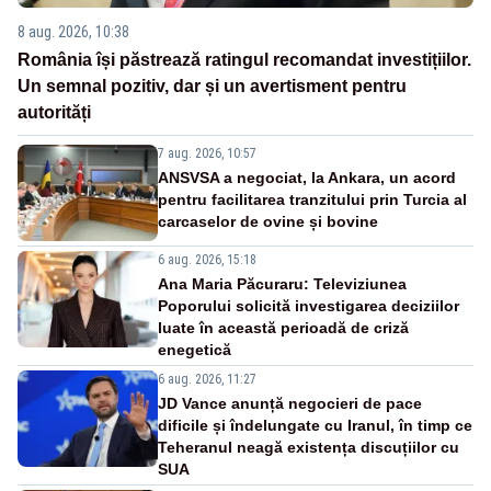
8 aug. 2026, 10:38
România își păstrează ratingul recomandat investițiilor.
Un semnal pozitiv, dar și un avertisment pentru
autorități
7 aug. 2026, 10:57
ANSVSA a negociat, la Ankara, un acord
pentru facilitarea tranzitului prin Turcia al
carcaselor de ovine și bovine
6 aug. 2026, 15:18
Ana Maria Păcuraru: Televiziunea
Poporului solicită investigarea deciziilor
luate în această perioadă de criză
enegetică
6 aug. 2026, 11:27
JD Vance anunță negocieri de pace
dificile și îndelungate cu Iranul, în timp ce
Teheranul neagă existența discuțiilor cu
SUA