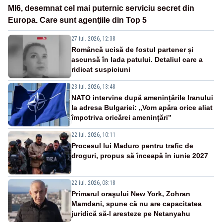
MI6, desemnat cel mai puternic serviciu secret din
Europa. Care sunt agenţiile din Top 5
27 iul. 2026, 12:38
Româncă ucisă de fostul partener și
ascunsă în lada patului. Detaliul care a
ridicat suspiciuni
23 iul. 2026, 13:48
NATO intervine după amenințările Iranului
la adresa Bulgariei: „Vom apăra orice aliat
împotriva oricărei amenințări”
22 iul. 2026, 10:11
Procesul lui Maduro pentru trafic de
droguri, propus să înceapă în iunie 2027
22 iul. 2026, 08:18
Primarul oraşului New York, Zohran
Mamdani, spune că nu are capacitatea
juridică să-l aresteze pe Netanyahu