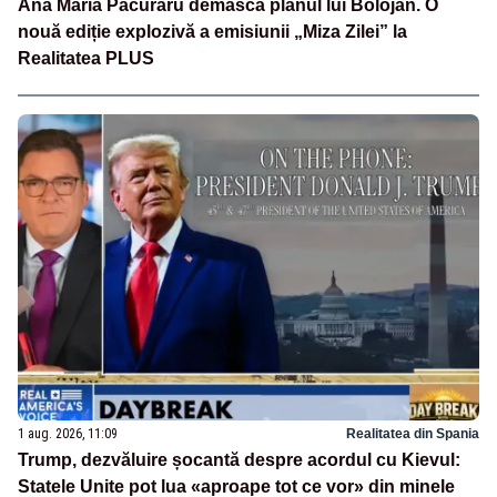
Ana Maria Păcuraru demască planul lui Bolojan. O
nouă ediție explozivă a emisiunii „Miza Zilei” la
Realitatea PLUS
1 aug. 2026, 11:09
Realitatea din Spania
Trump, dezvăluire șocantă despre acordul cu Kievul:
Statele Unite pot lua «aproape tot ce vor» din minele