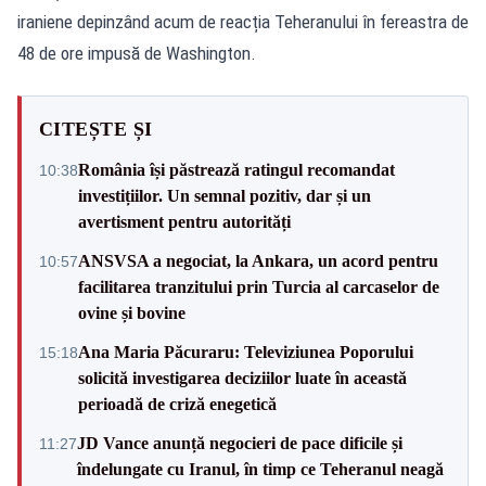
iraniene depinzând acum de reacția Teheranului în fereastra de
48 de ore impusă de Washington.
CITEȘTE ȘI
România își păstrează ratingul recomandat
10:38
investițiilor. Un semnal pozitiv, dar și un
avertisment pentru autorități
ANSVSA a negociat, la Ankara, un acord pentru
10:57
facilitarea tranzitului prin Turcia al carcaselor de
ovine și bovine
Ana Maria Păcuraru: Televiziunea Poporului
15:18
solicită investigarea deciziilor luate în această
perioadă de criză enegetică
JD Vance anunță negocieri de pace dificile și
11:27
îndelungate cu Iranul, în timp ce Teheranul neagă