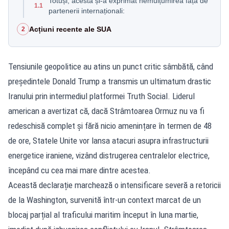
Totuși, acesta și-a exprimat nemulțumirea față de
1.1
partenerii internaționali:
Acțiuni recente ale SUA
2
Tensiunile geopolitice au atins un punct critic sâmbătă, când
președintele Donald Trump a transmis un ultimatum drastic
Iranului prin intermediul platformei Truth Social. Liderul
american a avertizat că, dacă Strâmtoarea Ormuz nu va fi
redeschisă complet și fără nicio amenințare în termen de 48
de ore, Statele Unite vor lansa atacuri asupra infrastructurii
energetice iraniene, vizând distrugerea centralelor electrice,
începând cu cea mai mare dintre acestea.
Această declarație marchează o intensificare severă a retoricii
de la Washington, survenită într-un context marcat de un
blocaj parțial al traficului maritim început în luna martie,