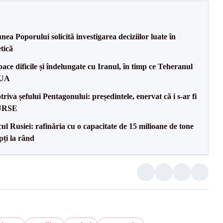
a Poporului solicită investigarea deciziilor luate în
tică
ce dificile și îndelungate cu Iranul, în timp ce Teheranul
SUA
va șefului Pentagonului: președintele, enervat că i s-ar fi
SURSE
l Rusiei: rafinăria cu o capacitate de 15 milioane de tone
pți la rând