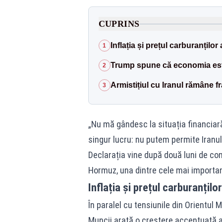
CUPRINS
Inflația și prețul carburanțilo
1
Trump spune că economia este
2
Armistițiul cu Iranul rămâne fr
3
„Nu mă gândesc la situația financia
singur lucru: nu putem permite Iranu
Declarația vine după două luni de con
Hormuz, una dintre cele mai important
Inflația și prețul carburanțil
În paralel cu tensiunile din Orientul
Muncii arată o creștere accentuată a c