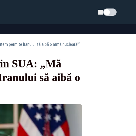
Schimba tema
tem permite Iranului să aibă o armă nucleară!”
 din SUA: „Mă
ranului să aibă o