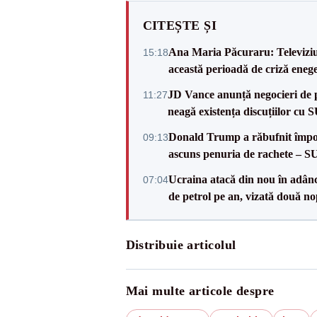
CITEȘTE ȘI
Ana Maria Păcuraru: Televiziune
15:18
această perioadă de criză enege
JD Vance anunță negocieri de pa
11:27
neagă existența discuțiilor cu 
Donald Trump a răbufnit împotri
09:13
ascuns penuria de rachete – 
Ucraina atacă din nou în adâncu
07:04
de petrol pe an, vizată două no
Distribuie articolul
Mai multe articole despre