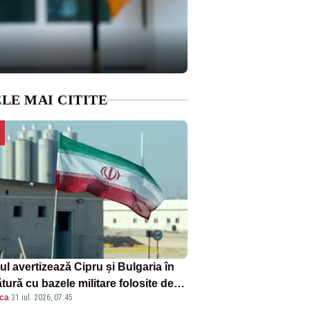
LE MAI CITITE
ul avertizează Cipru și Bulgaria în
tură cu bazele militare folosite de
ica
·
31 iul. 2026, 07:45
A