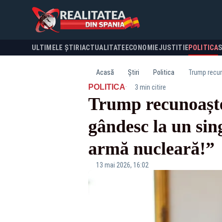
ULTIMELE ȘTIRI
ACTUALITATE
ECONOMIE
JUSTITIE
POLITICA
Acasă
Știri
Politica
Trump recun
·
POLITICA
3 min citire
Trump recunoaște
gândesc la un sin
armă nucleară!”
13 mai 2026, 16:02