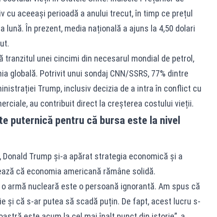
cu aceeași perioadă a anului trecut, în timp ce prețul
a lună. În prezent, media națională a ajuns la 4,50 dolari
ut.
tranzitul unei cincimi din necesarul mondial de petrol,
mia globală. Potrivit unui sondaj CNN/SSRS, 77% dintre
nistrației Trump, inclusiv decizia de a intra în conflict cu
rciale, au contribuit direct la creșterea costului vieții.
 puternică pentru că bursa este la nivel
ilor, Donald Trump și-a apărat strategia economică și a
rează că economia americană rămâne solidă.
ibă o armă nucleară este o persoană ignorantă. Am spus că
e și că s-ar putea să scadă puțin. De fapt, acest lucru s-
astră este acum la cel mai înalt punct din istorie”, a