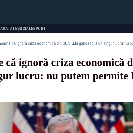
SANATATE
SOCIALE
SPORT
oaște că ignoră criza economică din SUA: „Mă gândesc la un singur lucru: nu pu
 că ignoră criza economică
gur lucru: nu putem permite I