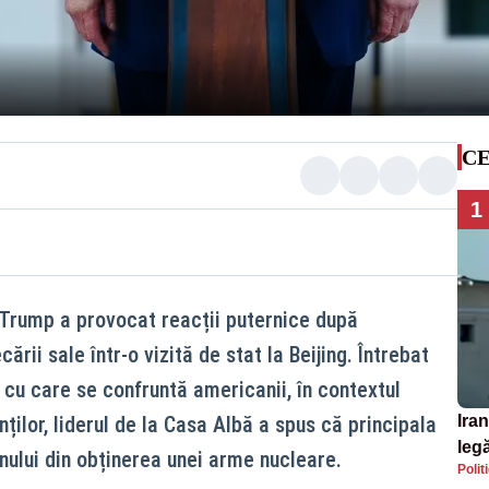
CE
1
Trump a provocat reacții puternice după
ării sale într-o vizită de stat la Beijing. Întrebat
 cu care se confruntă americanii, în contextul
anților, liderul de la Casa Albă a spus că principala
Iran
legă
nului din obținerea unei arme nucleare.
Polit
SU