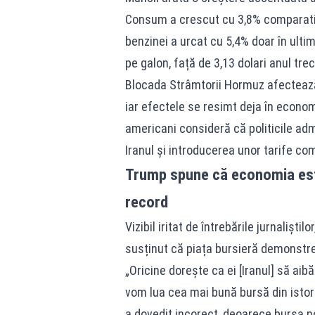
Consum a crescut cu 3,8% comparativ 
benzinei a urcat cu 5,4% doar în ultim
pe galon, față de 3,13 dolari anul trec
Blocada Strâmtorii Hormuz afectează 
iar efectele se resimt deja în econo
americani consideră că politicile admi
Iranul și introducerea unor tarife come
Trump spune că economia este
record
Vizibil iritat de întrebările jurnalișt
susținut că piața bursieră demonst
„Oricine dorește ca ei [Iranul] să a
vom lua cea mai bună bursă din istori
a dovedit incorect, deoarece bursa no