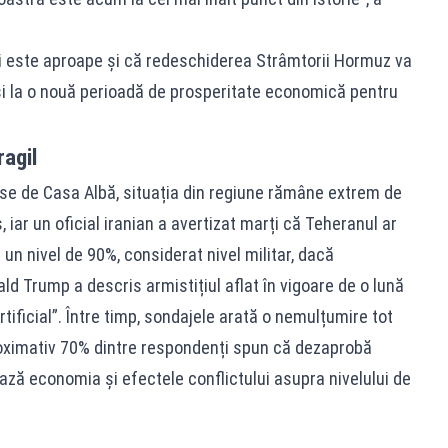
ui este aproape și că redeschiderea Strâmtorii Hormuz va
 și la o nouă perioadă de prosperitate economică pentru
ragil
se de Casa Albă, situația din regiune rămâne extrem de
 iar un oficial iranian a avertizat marți că Teheranul ar
un nivel de 90%, considerat nivel militar, dacă
d Trump a descris armistițiul aflat în vigoare de o lună
tificial”. Între timp, sondajele arată o nemulțumire tot
roximativ 70% dintre respondenți spun că dezaprobă
ază economia și efectele conflictului asupra nivelului de