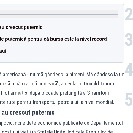
r au crescut puternic
 puternică pentru că bursa este la nivel record
agil
ră americană - nu mă gândesc la nimeni. Mă gândesc la un
lui să aibă o armă nucleară”, a declarat Donald Trump.
flict armat și după blocada prelungită a Strâmtorii
e rute pentru transportul petrolului la nivel mondial.
or au crescut puternic
 Mijlociu, noile date economice publicate de Departamentul
ostului vieții în Statele Unite. Indicele Prețurilor de