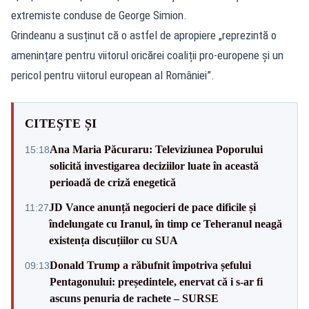
extremiste conduse de George Simion.
Grindeanu a susținut că o astfel de apropiere „reprezintă o
amenințare pentru viitorul oricărei coaliții pro‑europene și un
pericol pentru viitorul european al României”.
CITEȘTE ȘI
Ana Maria Păcuraru: Televiziunea Poporului
15:18
solicită investigarea deciziilor luate în această
perioadă de criză enegetică
JD Vance anunță negocieri de pace dificile și
11:27
îndelungate cu Iranul, în timp ce Teheranul neagă
existența discuțiilor cu SUA
Donald Trump a răbufnit împotriva șefului
09:13
Pentagonului: președintele, enervat că i s-ar fi
ascuns penuria de rachete – SURSE