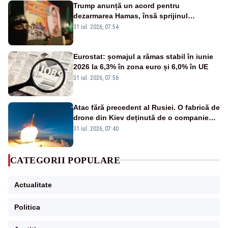
Trump anunță un acord pentru
dezarmarea Hamas, însă sprijinul
Israelului rămâne incert
31 iul. 2026, 07:54
Eurostat: șomajul a rămas stabil în iunie
2026 la 6,3% în zona euro și 6,0% în UE
31 iul. 2026, 07:56
Atac fără precedent al Rusiei. O fabrică de
drone din Kiev deținută de o companie
americană, distrusă de o rachetă
31 iul. 2026, 07:40
rusească
CATEGORII POPULARE
Actualitate
Politica