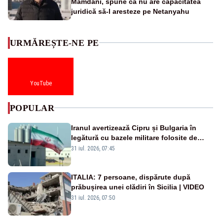
Mamdani, spune că nu are capacitatea
juridică să-l aresteze pe Netanyahu
URMĂREȘTE-NE PE
YouTube
POPULAR
Iranul avertizează Cipru și Bulgaria în
legătură cu bazele militare folosite de
SUA
31 iul. 2026, 07:45
ITALIA: 7 persoane, dispărute după
prăbușirea unei clădiri în Sicilia | VIDEO
31 iul. 2026, 07:50