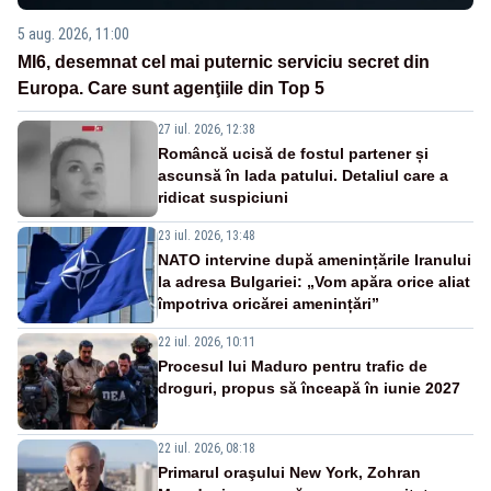
5 aug. 2026, 11:00
MI6, desemnat cel mai puternic serviciu secret din
Europa. Care sunt agenţiile din Top 5
27 iul. 2026, 12:38
Româncă ucisă de fostul partener și
ascunsă în lada patului. Detaliul care a
ridicat suspiciuni
23 iul. 2026, 13:48
NATO intervine după amenințările Iranului
la adresa Bulgariei: „Vom apăra orice aliat
împotriva oricărei amenințări”
22 iul. 2026, 10:11
Procesul lui Maduro pentru trafic de
droguri, propus să înceapă în iunie 2027
22 iul. 2026, 08:18
Primarul oraşului New York, Zohran