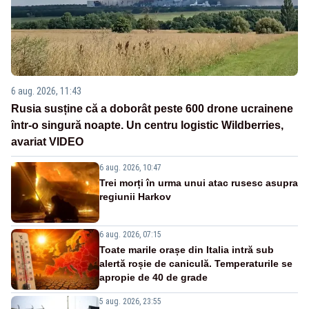
6 aug. 2026, 11:43
Rusia susține că a doborât peste 600 drone ucrainene
într-o singură noapte. Un centru logistic Wildberries,
avariat VIDEO
6 aug. 2026, 10:47
Trei morți în urma unui atac rusesc asupra
regiunii Harkov
6 aug. 2026, 07:15
Toate marile orașe din Italia intră sub
alertă roșie de caniculă. Temperaturile se
apropie de 40 de grade
5 aug. 2026, 23:55