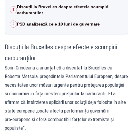
Discuții la Bruxelles despre efectele scumpirii
1
carburanților
PSD analizează cele 10 luni de guvernare
2
Discuții la Bruxelles despre efectele scumpirii
carburanților
Sorin Grindeanu a anunțat că a discutat la Bruxelles cu
Roberta Metsola, președintele Parlamentului European, despre
necesitatea unor măsuri urgente pentru protejarea populației
și economiei în fața creșterii prețurilor la carburanți. El a
afirmat că întârzierea aplicării unor soluții deja folosite în alte
state europene „poate afecta performanța guvernării
pro‑europene și oferă combustibil forțelor extremiste și
populiste”.