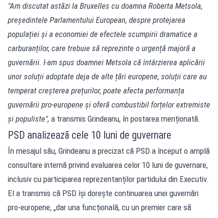
"Am discutat astăzi la Bruxelles cu doamna Roberta Metsola,
președintele Parlamentului European, despre protejarea
populației și a economiei de efectele scumpirii dramatice a
carburanților, care trebuie să reprezinte o urgență majoră a
guvernării. I-am spus doamnei Metsola că întârzierea aplicării
unor soluții adoptate deja de alte țări europene, soluții care au
temperat creșterea prețurilor, poate afecta performanța
guvernării pro-europene și oferă combustibil forțelor extremiste
și populiste",
a transmis Grindeanu, în postarea menționată.
PSD analizează cele 10 luni de guvernare
În mesajul său, Grindeanu a precizat că PSD a început o amplă
consultare internă privind evaluarea celor 10 luni de guvernare,
inclusiv cu participarea reprezentanților partidului din Executiv.
El a transmis că PSD își dorește continuarea unei guvernări
pro‑europene, „dar una funcțională, cu un premier care să