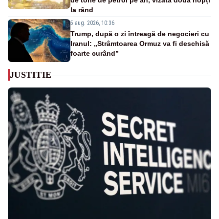
de tone de petrol pe an, vizată două nopți
la rând
5 aug. 2026, 10:36
Trump, după o zi întreagă de negocieri cu
Iranul: „Strâmtoarea Ormuz va fi deschisă
foarte curând”
JUSTITIE