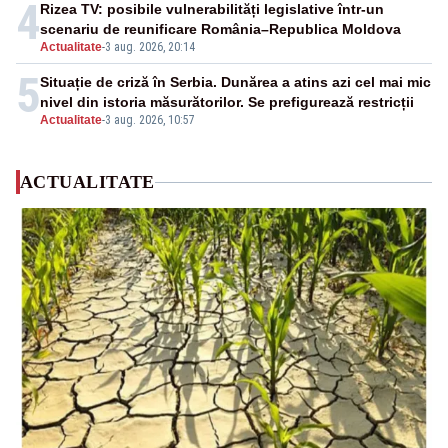
4
Rizea TV: posibile vulnerabilități legislative într-un
scenariu de reunificare România–Republica Moldova
Actualitate
-
3 aug. 2026, 20:14
5
Situație de criză în Serbia. Dunărea a atins azi cel mai mic
nivel din istoria măsurătorilor. Se prefigurează restricții
Actualitate
-
3 aug. 2026, 10:57
ACTUALITATE