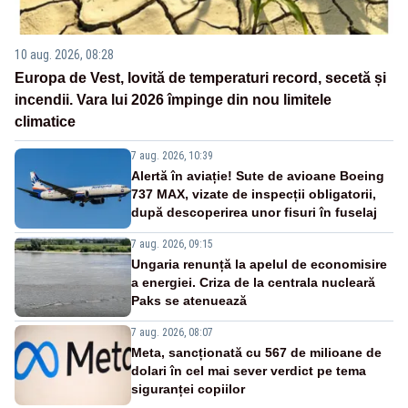
10 aug. 2026, 08:28
Europa de Vest, lovită de temperaturi record, secetă și
incendii. Vara lui 2026 împinge din nou limitele
climatice
7 aug. 2026, 10:39
Alertă în aviație! Sute de avioane Boeing
737 MAX, vizate de inspecții obligatorii,
după descoperirea unor fisuri în fuselaj
7 aug. 2026, 09:15
Ungaria renunță la apelul de economisire
a energiei. Criza de la centrala nucleară
Paks se atenuează
7 aug. 2026, 08:07
Meta, sancționată cu 567 de milioane de
dolari în cel mai sever verdict pe tema
siguranței copiilor