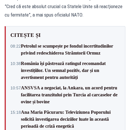
”Cred că este absolut crucial ca Statele Unite să reacţioneze
cu fermitate”, a mai spus oficialul NATO.
CITEȘTE ȘI
Petrolul se scumpește pe fondul incertitudinilor
08:22
privind redeschiderea Strâmtorii Ormuz
România își păstrează ratingul recomandat
10:38
investițiilor. Un semnal pozitiv, dar și un
avertisment pentru autorități
ANSVSA a negociat, la Ankara, un acord pentru
10:57
facilitarea tranzitului prin Turcia al carcaselor de
ovine și bovine
Ana Maria Păcuraru: Televiziunea Poporului
15:18
solicită investigarea deciziilor luate în această
perioadă de criză enegetică