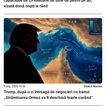
capacitate de 15 milioane de tone de petrol pe an,
vizată două nopți la rând
5 aug. 2026, 10:36
Stoica Marian
Trump, după o zi întreagă de negocieri cu Iranul:
„Strâmtoarea Ormuz va fi deschisă foarte curând”