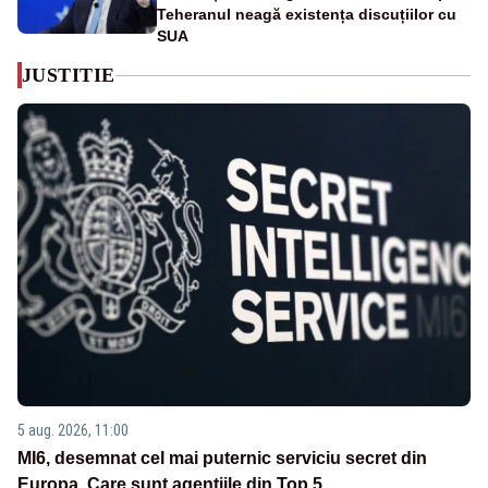
Teheranul neagă existența discuțiilor cu
SUA
JUSTITIE
5 aug. 2026, 11:00
MI6, desemnat cel mai puternic serviciu secret din
Europa. Care sunt agenţiile din Top 5