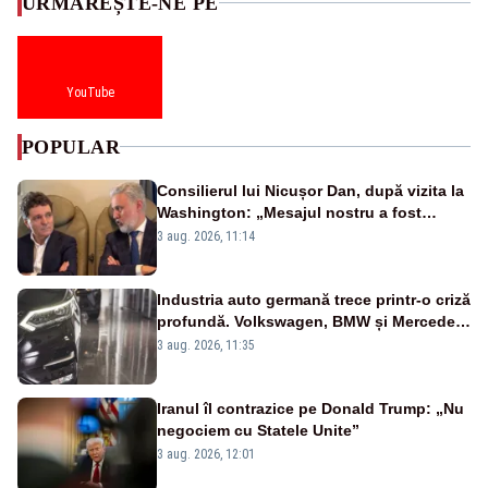
URMĂREȘTE-NE PE
YouTube
POPULAR
Consilierul lui Nicușor Dan, după vizita la
Washington: „Mesajul nostru a fost
simplu - România stă alături de Statele
3 aug. 2026, 11:14
Unite”
Industria auto germană trece printr-o criză
profundă. Volkswagen, BMW și Mercedes
reduc mii de posturi
3 aug. 2026, 11:35
Iranul îl contrazice pe Donald Trump: „Nu
negociem cu Statele Unite”
3 aug. 2026, 12:01