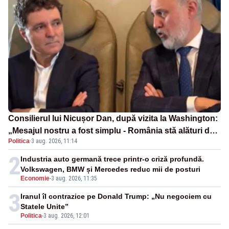
Consilierul lui Nicușor Dan, după vizita la Washington:
„Mesajul nostru a fost simplu - România stă alături de
Politica
·
3 aug. 2026, 11:14
Statele Unite”
2
Industria auto germană trece printr-o criză profundă.
Volkswagen, BMW și Mercedes reduc mii de posturi
Economie
-
3 aug. 2026, 11:35
3
Iranul îl contrazice pe Donald Trump: „Nu negociem cu
Statele Unite”
Politica
-
3 aug. 2026, 12:01