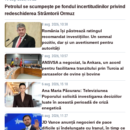
Petrolul se scumpește pe fondul incertitudinilor privind
redeschiderea Strâmtorii Ormuz
8 aug. 2026, 10:38
România își păstrează ratingul
recomandat investițiilor. Un semnal
pozitiv, dar și un avertisment pentru
autorități
7 aug. 2026, 10:57
ANSVSA a negociat, la Ankara, un acord
pentru facilitarea tranzitului prin Turcia al
carcaselor de ovine și bovine
6 aug. 2026, 15:18
Ana Maria Păcuraru: Televiziunea
Poporului solicită investigarea deciziilor
luate în această perioadă de criză
enegetică
6 aug. 2026, 11:27
JD Vance anunță negocieri de pace
dificile și îndelungate cu Iranul, în timp ce