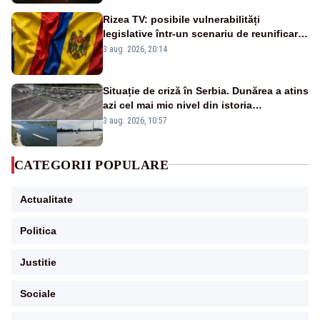
Rizea TV: posibile vulnerabilități
legislative într-un scenariu de reunificare
România–Republica Moldova
3 aug. 2026, 20:14
Situație de criză în Serbia. Dunărea a atins
azi cel mai mic nivel din istoria
măsurătorilor. Se prefigurează restricții
3 aug. 2026, 10:57
CATEGORII POPULARE
Actualitate
Politica
Justitie
Sociale