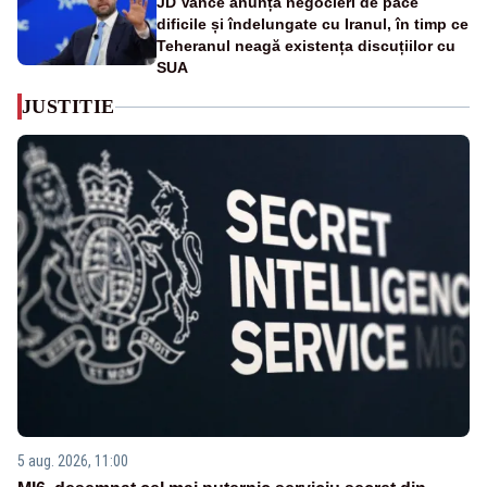
JD Vance anunță negocieri de pace
dificile și îndelungate cu Iranul, în timp ce
Teheranul neagă existența discuțiilor cu
SUA
JUSTITIE
5 aug. 2026, 11:00