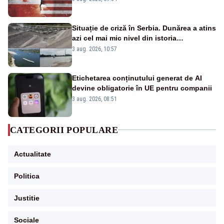
Situație de criză în Serbia. Dunărea a atins
azi cel mai mic nivel din istoria
măsurătorilor. Se prefigurează restricții
3 aug. 2026, 10:57
Etichetarea conținutului generat de AI
devine obligatorie în UE pentru companii
3 aug. 2026, 08:51
CATEGORII POPULARE
Actualitate
Politica
Justitie
Sociale