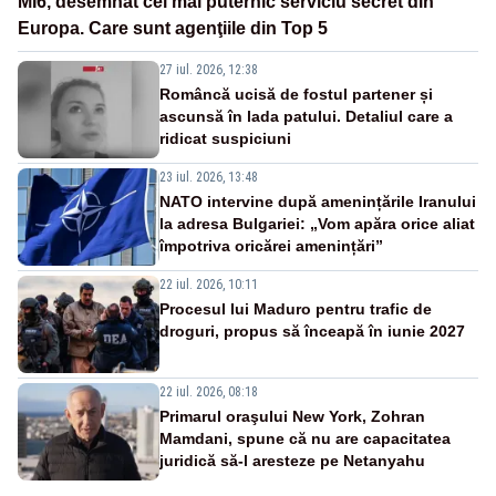
MI6, desemnat cel mai puternic serviciu secret din
Europa. Care sunt agenţiile din Top 5
27 iul. 2026, 12:38
Româncă ucisă de fostul partener și
ascunsă în lada patului. Detaliul care a
ridicat suspiciuni
23 iul. 2026, 13:48
NATO intervine după amenințările Iranului
la adresa Bulgariei: „Vom apăra orice aliat
împotriva oricărei amenințări”
22 iul. 2026, 10:11
Procesul lui Maduro pentru trafic de
droguri, propus să înceapă în iunie 2027
22 iul. 2026, 08:18
Primarul oraşului New York, Zohran
Mamdani, spune că nu are capacitatea
juridică să-l aresteze pe Netanyahu