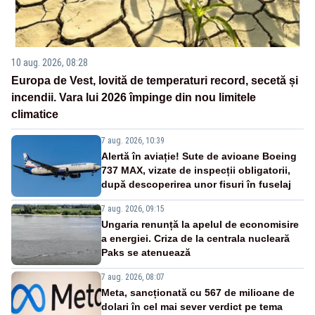
10 aug. 2026, 08:28
Europa de Vest, lovită de temperaturi record, secetă și
incendii. Vara lui 2026 împinge din nou limitele
climatice
7 aug. 2026, 10:39
Alertă în aviație! Sute de avioane Boeing
737 MAX, vizate de inspecții obligatorii,
după descoperirea unor fisuri în fuselaj
7 aug. 2026, 09:15
Ungaria renunță la apelul de economisire
a energiei. Criza de la centrala nucleară
Paks se atenuează
7 aug. 2026, 08:07
Meta, sancționată cu 567 de milioane de
dolari în cel mai sever verdict pe tema