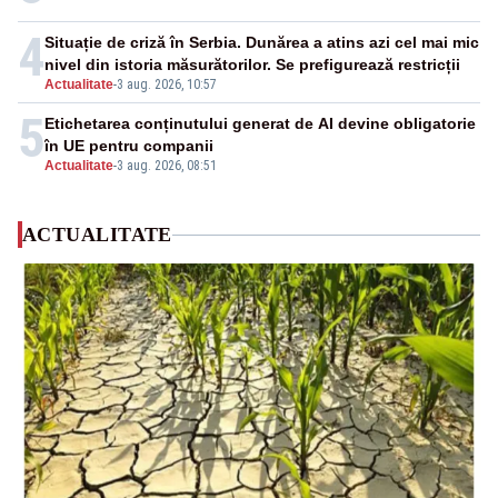
4
Situație de criză în Serbia. Dunărea a atins azi cel mai mic
nivel din istoria măsurătorilor. Se prefigurează restricții
Actualitate
-
3 aug. 2026, 10:57
5
Etichetarea conținutului generat de AI devine obligatorie
în UE pentru companii
Actualitate
-
3 aug. 2026, 08:51
ACTUALITATE