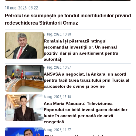
10 aug. 2026, 08:22
Petrolul se scumpește pe fondul incertitudinilor privind
redeschiderea Strâmtorii Ormuz
8 aug. 2026, 10:38
România își păstrează ratingul
recomandat investițiilor. Un semnal
pozitiv, dar și un avertisment pentru
autorități
7 aug. 2026, 10:57
ANSVSA a negociat, la Ankara, un acord
pentru facilitarea tranzitului prin Turcia al
carcaselor de ovine și bovine
6 aug. 2026, 15:18
Ana Maria Păcuraru: Televiziunea
Poporului solicită investigarea deciziilor
luate în această perioadă de criză
enegetică
6 aug. 2026, 11:27