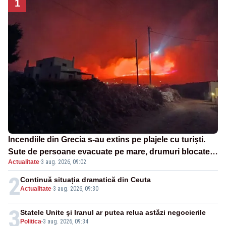
1
Incendiile din Grecia s-au extins pe plajele cu turiști.
Sute de persoane evacuate pe mare, drumuri blocate
Actualitate
·
3 aug. 2026, 09:02
de flăcări
2
Continuă situația dramatică din Ceuta
Actualitate
-
3 aug. 2026, 09:30
3
Statele Unite şi Iranul ar putea relua astăzi negocierile
Politica
-
3 aug. 2026, 09:34