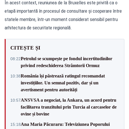
În acest context, reuniunea de la Bruxelles este privită ca o
etapă importantă în procesul de consultare și cooperare între
statele membre, într-un moment considerat sensibil pentru
arhitectura de securitate regională.
CITEȘTE ȘI
Petrolul se scumpește pe fondul incertitudinilor
08:22
privind redeschiderea Strâmtorii Ormuz
România își păstrează ratingul recomandat
10:38
investițiilor. Un semnal pozitiv, dar și un
avertisment pentru autorități
ANSVSA a negociat, la Ankara, un acord pentru
10:57
facilitarea tranzitului prin Turcia al carcaselor de
ovine și bovine
Ana Maria Păcuraru: Televiziunea Poporului
15:18