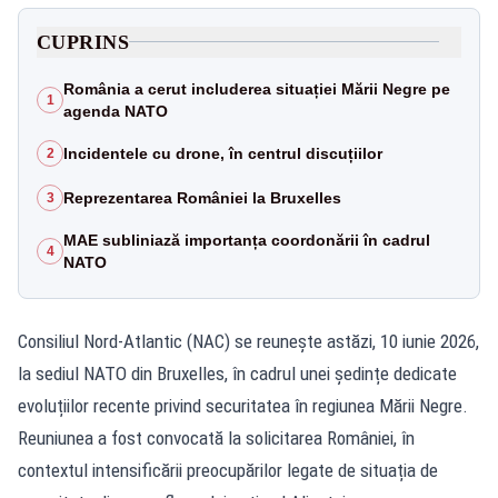
CUPRINS
România a cerut includerea situației Mării Negre pe
1
agenda NATO
Incidentele cu drone, în centrul discuțiilor
2
Reprezentarea României la Bruxelles
3
MAE subliniază importanța coordonării în cadrul
4
NATO
Consiliul Nord-Atlantic (NAC) se reunește astăzi, 10 iunie 2026,
la sediul NATO din Bruxelles, în cadrul unei ședințe dedicate
evoluțiilor recente privind securitatea în regiunea Mării Negre.
Reuniunea a fost convocată la solicitarea României, în
contextul intensificării preocupărilor legate de situația de