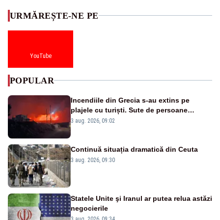
URMĂREȘTE-NE PE
YouTube
POPULAR
Incendiile din Grecia s-au extins pe
plajele cu turiști. Sute de persoane
evacuate pe mare, drumuri blocate de
3 aug. 2026, 09:02
flăcări
Continuă situația dramatică din Ceuta
3 aug. 2026, 09:30
Statele Unite şi Iranul ar putea relua astăzi
negocierile
3 aug. 2026, 09:34