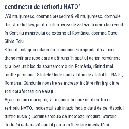
centimetru de teritoriu NATO”
„Vă mulțumesc, doamnă președintă, vă mulțumesc, domnule
director Gottow, pentru informarea de astăzi. Îi urăm bun venit
în Consiliu ministrului de externe al României, doamna Oana
Silvia Țoiu.
Stimați colegi, condamnăm incursiunea imprudentă a unei
drone militare ruse care a pătruns în spațiul aerian românesc
și a lovit un bloc de apartamente din România, rănind mai
multe persoane. Statele Unite sunt alături de aliatul lor NATO,
România. Gândurile noastre se îndreaptă către răniți și către
toți cei afectați din Galați.
Așa cum am mai spus, vom apăra fiecare centimetru de
teritoriu NATO. Incidentul subliniază încă o dată de ce războiul
dintre Rusia și Ucraina trebuie să înceteze imediat. Statele
Unite își reiterează apelul pentru o încetare imediată și