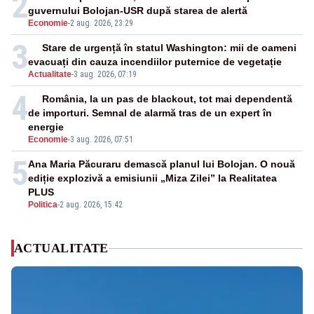
2
guvernului Bolojan-USR după starea de alertă
Economie
-
2 aug. 2026, 23:29
3
Stare de urgență în statul Washington: mii de oameni
evacuați din cauza incendiilor puternice de vegetație
Actualitate
-
3 aug. 2026, 07:19
4
România, la un pas de blackout, tot mai dependentă
de importuri. Semnal de alarmă tras de un expert în
energie
Economie
-
3 aug. 2026, 07:51
5
Ana Maria Păcuraru demască planul lui Bolojan. O nouă
ediție explozivă a emisiunii „Miza Zilei” la Realitatea
PLUS
Politica
-
2 aug. 2026, 15:42
ACTUALITATE