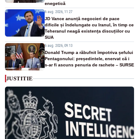
enegetică
6 aug. 2026, 11:27
JD Vance anunță negocieri de pace
dificile și îndelungate cu Iranul, în timp ce
Teheranul neagă existența discuțiilor cu
SUA
6 aug. 2026, 09:13
Donald Trump a răbufnit împotriva șefului
Pentagonului: președintele, enervat că i
s-ar fi ascuns penuria de rachete – SURSE
JUSTITIE