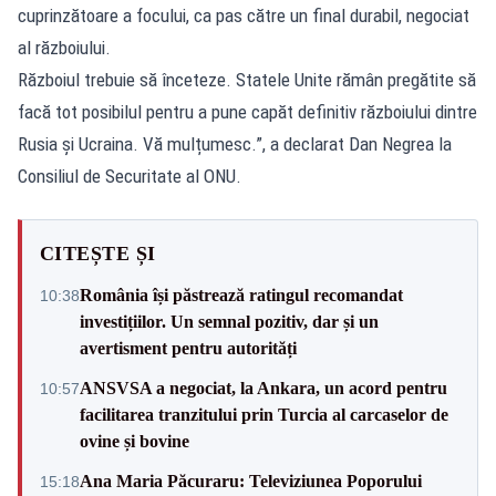
cuprinzătoare a focului, ca pas către un final durabil, negociat
al războiului.
Războiul trebuie să înceteze. Statele Unite rămân pregătite să
facă tot posibilul pentru a pune capăt definitiv războiului dintre
Rusia și Ucraina. Vă mulțumesc.”, a declarat Dan Negrea la
Consiliul de Securitate al ONU.
CITEȘTE ȘI
România își păstrează ratingul recomandat
10:38
investițiilor. Un semnal pozitiv, dar și un
avertisment pentru autorități
ANSVSA a negociat, la Ankara, un acord pentru
10:57
facilitarea tranzitului prin Turcia al carcaselor de
ovine și bovine
Ana Maria Păcuraru: Televiziunea Poporului
15:18