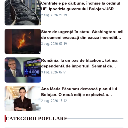
Centralele pe cărbune, închise la ordinul
UE. Ipocrizia guvernului Bolojan-USR
după starea de alertă
2 aug. 2026, 23:29
Stare de urgență în statul Washington: mii
de oameni evacuați din cauza incendiilor
puternice de vegetație
3 aug. 2026, 07:19
România, la un pas de blackout, tot mai
dependentă de importuri. Semnal de
alarmă tras de un expert în energie
3 aug. 2026, 07:51
Ana Maria Păcuraru demască planul lui
Bolojan. O nouă ediție explozivă a
emisiunii „Miza Zilei” la Realitatea PLUS
2 aug. 2026, 15:42
CATEGORII POPULARE