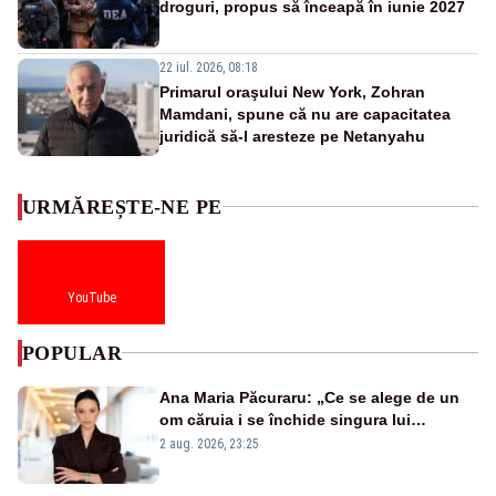
droguri, propus să înceapă în iunie 2027
22 iul. 2026, 08:18
Primarul oraşului New York, Zohran
Mamdani, spune că nu are capacitatea
juridică să-l aresteze pe Netanyahu
URMĂREȘTE-NE PE
YouTube
POPULAR
Ana Maria Păcuraru: „Ce se alege de un
om căruia i se închide singura lui
portiță?”
2 aug. 2026, 23:25