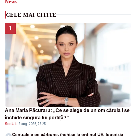
News
CELE MAI CITITE
1
Ana Maria Păcuraru: „Ce se alege de un om căruia i se
închide singura lui portiță?”
Sociale
·
2 aug. 2026, 23:25
Centralele pe cărbune, închise la ordinul UE. Ipocrizia