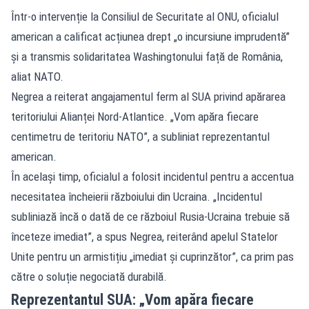
Într-o intervenție la Consiliul de Securitate al ONU, oficialul
american a calificat acțiunea drept „o incursiune imprudentă”
și a transmis solidaritatea Washingtonului față de România,
aliat NATO.
Negrea a reiterat angajamentul ferm al SUA privind apărarea
teritoriului Alianței Nord-Atlantice. „Vom apăra fiecare
centimetru de teritoriu NATO”, a subliniat reprezentantul
american.
În același timp, oficialul a folosit incidentul pentru a accentua
necesitatea încheierii războiului din Ucraina. „Incidentul
subliniază încă o dată de ce războiul Rusia-Ucraina trebuie să
înceteze imediat”, a spus Negrea, reiterând apelul Statelor
Unite pentru un armistițiu „imediat și cuprinzător”, ca prim pas
către o soluție negociată durabilă.
Reprezentantul SUA: „Vom apăra fiecare