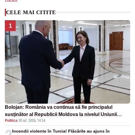
CELE MAI CITITE
1
Bolojan: România va continua să fie principalul
susţinător al Republicii Moldova la nivelul Uniunii
Politica
·
30 iul. 2026, 14:34
Europene
Incendii violente în Turcia! Flăcările au ajuns în