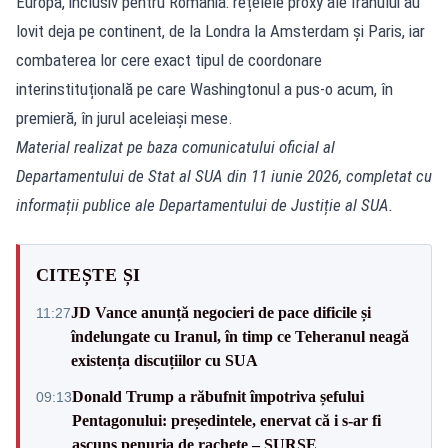
Europa, inclusiv pentru România: rețelele proxy ale Iranului au
lovit deja pe continent, de la Londra la Amsterdam și Paris, iar
combaterea lor cere exact tipul de coordonare
interinstituțională pe care Washingtonul a pus-o acum, în
premieră, în jurul aceleiași mese.
Material realizat pe baza comunicatului oficial al
Departamentului de Stat al SUA din 11 iunie 2026, completat cu
informații publice ale Departamentului de Justiție al SUA.
CITEȘTE ȘI
JD Vance anunță negocieri de pace dificile și
11:27
îndelungate cu Iranul, în timp ce Teheranul neagă
existența discuțiilor cu SUA
Donald Trump a răbufnit împotriva șefului
09:13
Pentagonului: președintele, enervat că i s-ar fi
ascuns penuria de rachete – SURSE