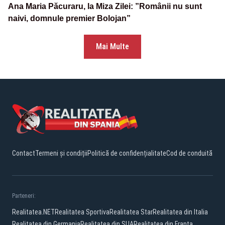
Ana Maria Păcuraru, la Miza Zilei: ”Românii nu sunt
naivi, domnule premier Bolojan”
Mai Multe
Contact
Termeni și condiții
Politică de confidențialitate
Cod de conduită
Parteneri:
Realitatea.NET
Realitatea Sportiva
Realitatea Star
Realitatea din Italia
Realitatea din Germania
Realitatea din SUA
Realitatea din Franta