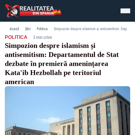
Acasă
Știri
Politica
Simpozion despre islamism și antisemitism: Departamentul de Stat dezbate în premieră amenințarea Kata'ib Hezbollah pe teritoriul american
·
POLITICA
3 min citire
Simpozion despre islamism și
antisemitism: Departamentul de Stat
dezbate în premieră amenințarea
Kata'ib Hezbollah pe teritoriul
american