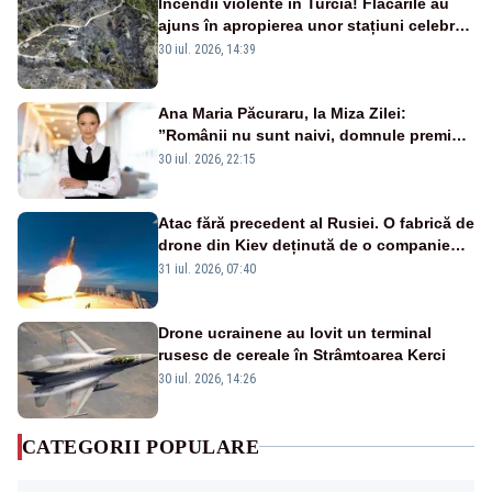
Incendii violente în Turcia! Flăcările au
ajuns în apropierea unor stațiuni celebre:
sute de persoane, evacuate
30 iul. 2026, 14:39
Ana Maria Păcuraru, la Miza Zilei:
”Românii nu sunt naivi, domnule premier
Bolojan”
30 iul. 2026, 22:15
Atac fără precedent al Rusiei. O fabrică de
drone din Kiev deținută de o companie
americană, distrusă de o rachetă
31 iul. 2026, 07:40
rusească
Drone ucrainene au lovit un terminal
rusesc de cereale în Strâmtoarea Kerci
30 iul. 2026, 14:26
CATEGORII POPULARE