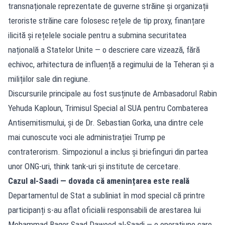
transnaționale reprezentate de guverne străine și organizații
teroriste străine care folosesc rețele de tip proxy, finanțare
ilicită și rețelele sociale pentru a submina securitatea
națională a Statelor Unite — o descriere care vizează, fără
echivoc, arhitectura de influență a regimului de la Teheran și a
milițiilor sale din regiune.
Discursurile principale au fost susținute de Ambasadorul Rabin
Yehuda Kaploun, Trimisul Special al SUA pentru Combaterea
Antisemitismului, și de Dr. Sebastian Gorka, una dintre cele
mai cunoscute voci ale administrației Trump pe
contraterorism. Simpozionul a inclus și briefinguri din partea
unor ONG-uri, think tank-uri și institute de cercetare.
Cazul al-Saadi — dovada că amenințarea este reală
Departamentul de Stat a subliniat în mod special că printre
participanți s-au aflat oficialii responsabili de arestarea lui
Mohammad Baqer Saad Dawood al-Saadi — o operațiune care