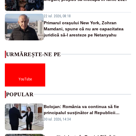
22 iul. 2026, 08:18
Primarul oraşului New York, Zohran
Mamdani, spune că nu are capacitatea
juridică să-l aresteze pe Netanyahu
URMĂREȘTE-NE PE
YouTube
POPULAR
Bolojan: România va continua să fie
principalul susţinător al Republicii
Moldova la nivelul Uniunii Europene
30 iul. 2026, 14:34