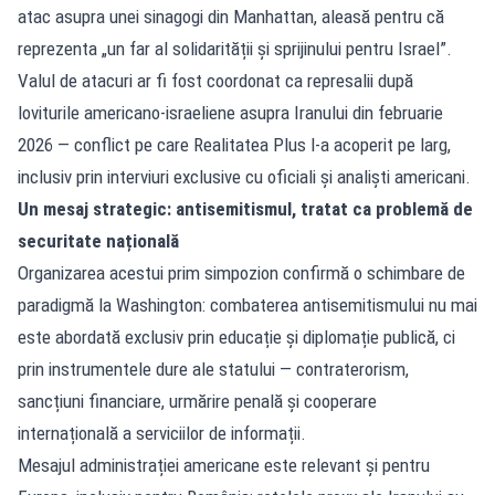
atac asupra unei sinagogi din Manhattan, aleasă pentru că
reprezenta „un far al solidarității și sprijinului pentru Israel”.
Valul de atacuri ar fi fost coordonat ca represalii după
loviturile americano-israeliene asupra Iranului din februarie
2026 — conflict pe care Realitatea Plus l-a acoperit pe larg,
inclusiv prin interviuri exclusive cu oficiali și analiști americani.
Un mesaj strategic: antisemitismul, tratat ca problemă de
securitate națională
Organizarea acestui prim simpozion confirmă o schimbare de
paradigmă la Washington: combaterea antisemitismului nu mai
este abordată exclusiv prin educație și diplomație publică, ci
prin instrumentele dure ale statului — contraterorism,
sancțiuni financiare, urmărire penală și cooperare
internațională a serviciilor de informații.
Mesajul administrației americane este relevant și pentru