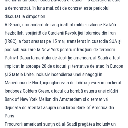
a demonstrat, în luna mai, cât de concret este pericolul
discutat la simpozion.
Al-Saadi, comandant de rang înalt al miliției irakiene Kata’ib
Hezbollah, sprijinită de Gardienii Revoluției Islamice din Iran
(IRGC), a fost arestat pe 15 mai, transferat în custodia SUA și
pus sub acuzare la New York pentru infracțiuni de terorism.
Potrivit Departamentului de Justiție american, al-Saadi a fost
implicat în aproape 20 de atacuri și tentative de atac în Europa
și Statele Unite, inclusiv incendierea unei sinagogi în
Macedonia de Nord, înjunghierea a doi bărbați evrei în cartierul
londonez Golders Green, atacul cu bombă asupra unei clădiri
Bank of New York Mellon din Amsterdam și o tentativă
dejucată de atentat asupra unui birou Bank of America din
Paris.
Procurorii americani susțin că al-Saadi pregătea inclusiv un