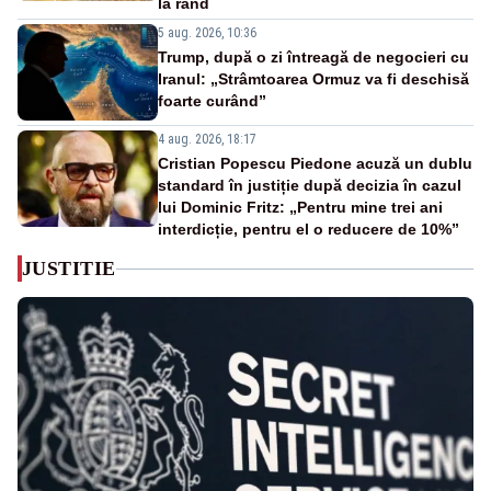
la rând
5 aug. 2026, 10:36
Trump, după o zi întreagă de negocieri cu
Iranul: „Strâmtoarea Ormuz va fi deschisă
foarte curând”
4 aug. 2026, 18:17
Cristian Popescu Piedone acuză un dublu
standard în justiție după decizia în cazul
lui Dominic Fritz: „Pentru mine trei ani
interdicție, pentru el o reducere de 10%”
JUSTITIE