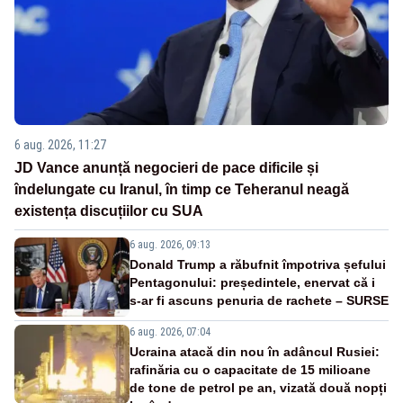
6 aug. 2026, 11:27
JD Vance anunță negocieri de pace dificile și
îndelungate cu Iranul, în timp ce Teheranul neagă
existența discuțiilor cu SUA
6 aug. 2026, 09:13
Donald Trump a răbufnit împotriva șefului
Pentagonului: președintele, enervat că i
s-ar fi ascuns penuria de rachete – SURSE
6 aug. 2026, 07:04
Ucraina atacă din nou în adâncul Rusiei:
rafinăria cu o capacitate de 15 milioane
de tone de petrol pe an, vizată două nopți