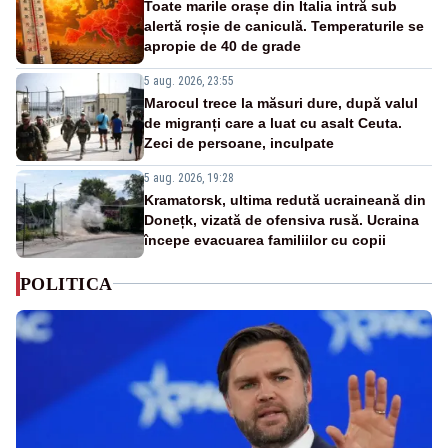
Toate marile orașe din Italia intră sub
alertă roșie de caniculă. Temperaturile se
apropie de 40 de grade
5 aug. 2026, 23:55
Marocul trece la măsuri dure, după valul
de migranți care a luat cu asalt Ceuta.
Zeci de persoane, inculpate
5 aug. 2026, 19:28
Kramatorsk, ultima redută ucraineană din
Donețk, vizată de ofensiva rusă. Ucraina
începe evacuarea familiilor cu copii
POLITICA