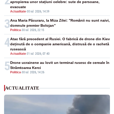
2
apropierea unor stațiuni celebre: sute de persoane,
evacuate
Actualitate
-
30 iul. 2026, 14:39
3
Ana Maria Păcuraru, la Miza Zilei: ”Românii nu sunt naivi,
domnule premier Bolojan”
Politica
-
30 iul. 2026, 22:15
4
Atac fără precedent al Rusiei. O fabrică de drone din Kiev
deținută de o companie americană, distrusă de o rachetă
rusească
Actualitate
-
31 iul. 2026, 07:40
5
Drone ucrainene au lovit un terminal rusesc de cereale în
Strâmtoarea Kerci
Politica
-
30 iul. 2026, 14:26
ACTUALITATE