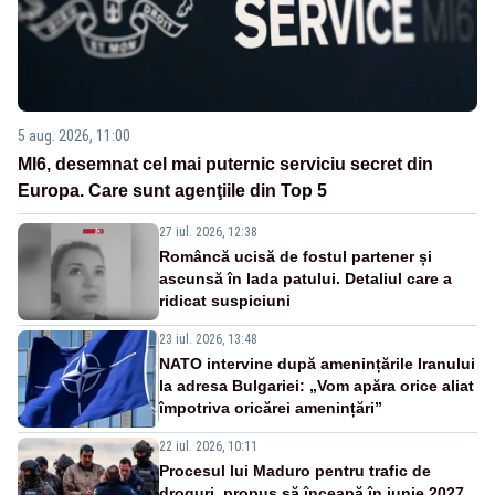
5 aug. 2026, 11:00
MI6, desemnat cel mai puternic serviciu secret din
Europa. Care sunt agenţiile din Top 5
27 iul. 2026, 12:38
Româncă ucisă de fostul partener și
ascunsă în lada patului. Detaliul care a
ridicat suspiciuni
23 iul. 2026, 13:48
NATO intervine după amenințările Iranului
la adresa Bulgariei: „Vom apăra orice aliat
împotriva oricărei amenințări”
22 iul. 2026, 10:11
Procesul lui Maduro pentru trafic de
droguri, propus să înceapă în iunie 2027