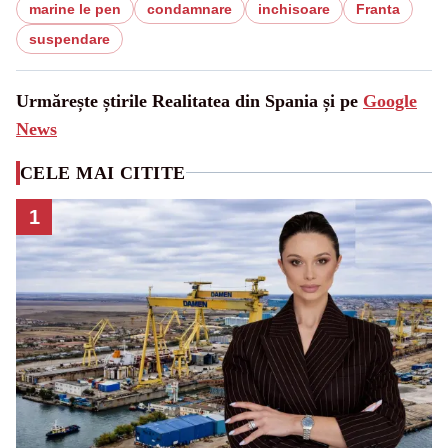
marine le pen
condamnare
inchisoare
Franta
suspendare
Urmărește știrile Realitatea din Spania și pe
Google
News
CELE MAI CITITE
1