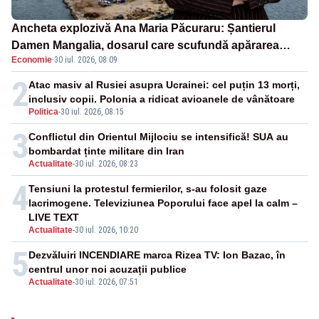
Ancheta explozivă Ana Maria Păcuraru: Șantierul
Damen Mangalia, dosarul care scufundă apărarea
Economie
·
30 iul. 2026, 08:09
României
2
Atac masiv al Rusiei asupra Ucrainei: cel puțin 13 morți,
inclusiv copii. Polonia a ridicat avioanele de vânătoare
Politica
-
30 iul. 2026, 08:15
3
Conflictul din Orientul Mijlociu se intensifică! SUA au
bombardat ținte militare din Iran
Actualitate
-
30 iul. 2026, 08:23
4
Tensiuni la protestul fermierilor, s-au folosit gaze
lacrimogene. Televiziunea Poporului face apel la calm –
LIVE TEXT
Actualitate
-
30 iul. 2026, 10:20
5
Dezvăluiri INCENDIARE marca Rizea TV: Ion Bazac, în
centrul unor noi acuzații publice
Actualitate
-
30 iul. 2026, 07:51