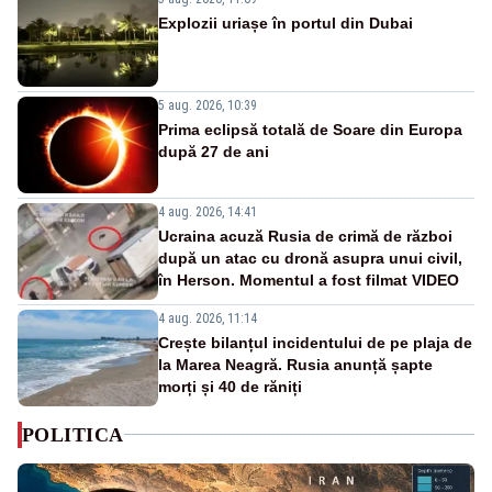
Explozii uriașe în portul din Dubai
5 aug. 2026, 10:39
Prima eclipsă totală de Soare din Europa
după 27 de ani
4 aug. 2026, 14:41
Ucraina acuză Rusia de crimă de război
după un atac cu dronă asupra unui civil,
în Herson. Momentul a fost filmat VIDEO
4 aug. 2026, 11:14
Crește bilanțul incidentului de pe plaja de
la Marea Neagră. Rusia anunță șapte
morți și 40 de răniți
POLITICA