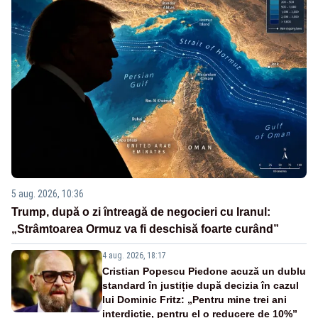
5 aug. 2026, 10:36
Trump, după o zi întreagă de negocieri cu Iranul:
„Strâmtoarea Ormuz va fi deschisă foarte curând”
4 aug. 2026, 18:17
Cristian Popescu Piedone acuză un dublu
standard în justiție după decizia în cazul
lui Dominic Fritz: „Pentru mine trei ani
interdicție, pentru el o reducere de 10%”