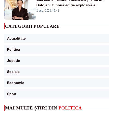
Bolojan. O nouă ediție explozivă a
emisiunii „Miza Zilei” la Realitatea PLUS
2 aug. 2026, 15:42
CATEGORII POPULARE
Actualitate
Politica
Justitie
Sociale
Economie
Sport
MAI MULTE ȘTIRI DIN
POLITICA