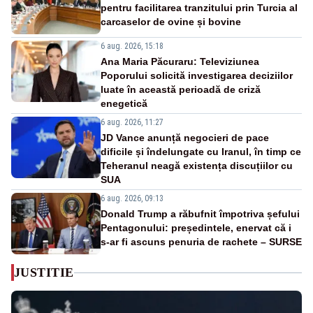
pentru facilitarea tranzitului prin Turcia al
carcaselor de ovine și bovine
6 aug. 2026, 15:18
Ana Maria Păcuraru: Televiziunea
Poporului solicită investigarea deciziilor
luate în această perioadă de criză
enegetică
6 aug. 2026, 11:27
JD Vance anunță negocieri de pace
dificile și îndelungate cu Iranul, în timp ce
Teheranul neagă existența discuțiilor cu
SUA
6 aug. 2026, 09:13
Donald Trump a răbufnit împotriva șefului
Pentagonului: președintele, enervat că i
s-ar fi ascuns penuria de rachete – SURSE
JUSTITIE