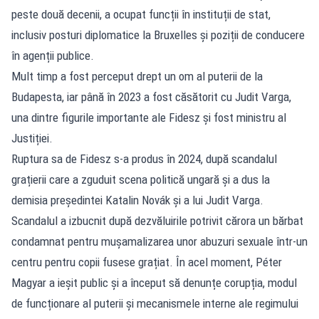
peste două decenii, a ocupat funcții în instituții de stat,
inclusiv posturi diplomatice la Bruxelles și poziții de conducere
în agenții publice.
Mult timp a fost perceput drept un om al puterii de la
Budapesta, iar până în 2023 a fost căsătorit cu Judit Varga,
una dintre figurile importante ale Fidesz și fost ministru al
Justiției.
Ruptura sa de Fidesz s-a produs în 2024, după scandalul
grațierii care a zguduit scena politică ungară și a dus la
demisia președintei Katalin Novák și a lui Judit Varga.
Scandalul a izbucnit după dezvăluirile potrivit cărora un bărbat
condamnat pentru mușamalizarea unor abuzuri sexuale într-un
centru pentru copii fusese grațiat. În acel moment, Péter
Magyar a ieșit public și a început să denunțe corupția, modul
de funcționare al puterii și mecanismele interne ale regimului