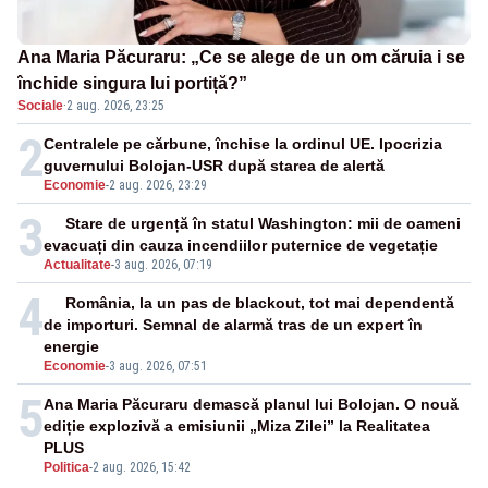
Ana Maria Păcuraru: „Ce se alege de un om căruia i se
închide singura lui portiță?”
Sociale
·
2 aug. 2026, 23:25
2
Centralele pe cărbune, închise la ordinul UE. Ipocrizia
guvernului Bolojan-USR după starea de alertă
Economie
-
2 aug. 2026, 23:29
3
Stare de urgență în statul Washington: mii de oameni
evacuați din cauza incendiilor puternice de vegetație
Actualitate
-
3 aug. 2026, 07:19
4
România, la un pas de blackout, tot mai dependentă
de importuri. Semnal de alarmă tras de un expert în
energie
Economie
-
3 aug. 2026, 07:51
5
Ana Maria Păcuraru demască planul lui Bolojan. O nouă
ediție explozivă a emisiunii „Miza Zilei” la Realitatea
PLUS
Politica
-
2 aug. 2026, 15:42