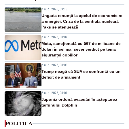
7 aug. 2026, 09:15
Ungaria renunță la apelul de economisire
a energiei. Criza de la centrala nucleară
Paks se atenuează
7 aug. 2026, 08:07
Meta, sancționată cu 567 de milioane de
dolari în cel mai sever verdict pe tema
siguranței copiilor
7 aug. 2026, 08:03
Trump neagă că SUA se confruntă cu un
deficit de armament
7 aug. 2026, 08:01
Japonia ordonă evacuări în așteptarea
taifunului Dolphin
POLITICA