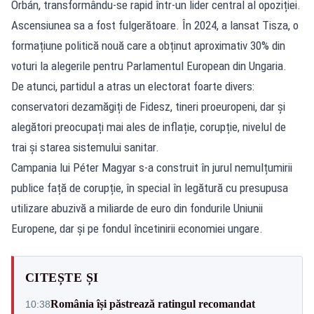
Orbán, transformându-se rapid într-un lider central al opoziției.
Ascensiunea sa a fost fulgerătoare. În 2024, a lansat Tisza, o
formațiune politică nouă care a obținut aproximativ 30% din
voturi la alegerile pentru Parlamentul European din Ungaria.
De atunci, partidul a atras un electorat foarte divers:
conservatori dezamăgiți de Fidesz, tineri proeuropeni, dar și
alegători preocupați mai ales de inflație, corupție, nivelul de
trai și starea sistemului sanitar.
Campania lui Péter Magyar s-a construit în jurul nemulțumirii
publice față de corupție, în special în legătură cu presupusa
utilizare abuzivă a miliarde de euro din fondurile Uniunii
Europene, dar și pe fondul încetinirii economiei ungare.
CITEȘTE ȘI
România își păstrează ratingul recomandat
10:38