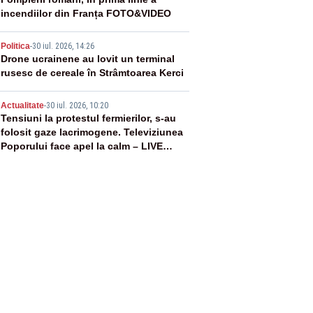
3
incendiilor din Franța FOTO&VIDEO
4
Politica
-
30 iul. 2026, 14:26
Drone ucrainene au lovit un terminal
rusesc de cereale în Strâmtoarea Kerci
5
Actualitate
-
30 iul. 2026, 10:20
Tensiuni la protestul fermierilor, s-au
folosit gaze lacrimogene. Televiziunea
Poporului face apel la calm – LIVE
TEXT