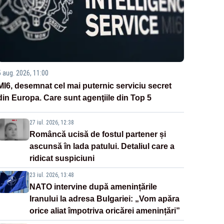
5 aug. 2026, 11:00
MI6, desemnat cel mai puternic serviciu secret
din Europa. Care sunt agenţiile din Top 5
27 iul. 2026, 12:38
Româncă ucisă de fostul partener și
ascunsă în lada patului. Detaliul care a
ridicat suspiciuni
23 iul. 2026, 13:48
NATO intervine după amenințările
Iranului la adresa Bulgariei: „Vom apăra
orice aliat împotriva oricărei amenințări”