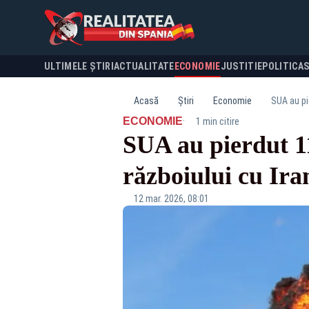
ULTIMELE ȘTIRI
ACTUALITATE
ECONOMIE
JUSTITIE
POLITICA
Acasă
Știri
Economie
SUA au pi
·
ECONOMIE
1 min citire
SUA au pierdut 1
războiului cu Ira
12 mar. 2026, 08:01