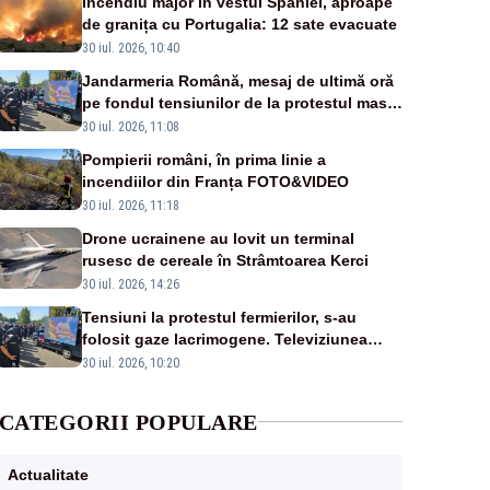
Incendiu major în vestul Spaniei, aproape
de granița cu Portugalia: 12 sate evacuate
30 iul. 2026, 10:40
Jandarmeria Română, mesaj de ultimă oră
pe fondul tensiunilor de la protestul masiv
al fermierilor - VIDEO
30 iul. 2026, 11:08
Pompierii români, în prima linie a
incendiilor din Franța FOTO&VIDEO
30 iul. 2026, 11:18
Drone ucrainene au lovit un terminal
rusesc de cereale în Strâmtoarea Kerci
30 iul. 2026, 14:26
Tensiuni la protestul fermierilor, s-au
folosit gaze lacrimogene. Televiziunea
Poporului face apel la calm – LIVE TEXT
30 iul. 2026, 10:20
CATEGORII POPULARE
Actualitate