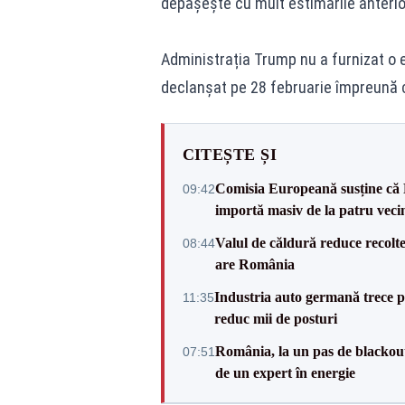
depășește cu mult estimările anterio
Administrația Trump nu a furnizat o e
declanșat pe 28 februarie împreună c
CITEȘTE ȘI
Comisia Europeană susține că 
09:42
importă masiv de la patru veci
Valul de căldură reduce recolte
08:44
are România
Industria auto germană trece 
11:35
reduc mii de posturi
România, la un pas de blackout
07:51
de un expert în energie