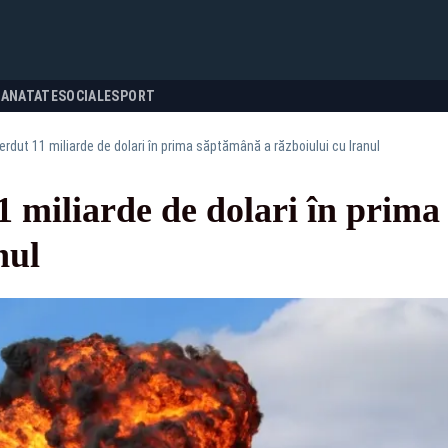
SANATATE
SOCIALE
SPORT
erdut 11 miliarde de dolari în prima săptămână a războiului cu Iranul
1 miliarde de dolari în prim
nul