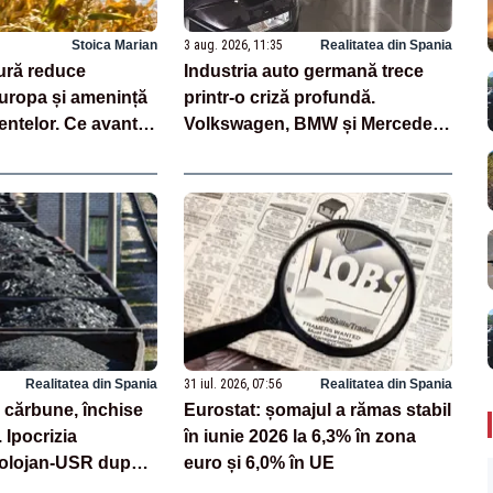
Stoica Marian
3 aug. 2026, 11:35
Realitatea din Spania
dură reduce
Industria auto germană trece
Europa și amenință
printr-o criză profundă.
mentelor. Ce avantaj
Volkswagen, BMW și Mercedes
reduc mii de posturi
Realitatea din Spania
31 iul. 2026, 07:56
Realitatea din Spania
 cărbune, închise
Eurostat: șomajul a rămas stabil
 Ipocrizia
în iunie 2026 la 6,3% în zona
Bolojan-USR după
euro și 6,0% în UE
rtă