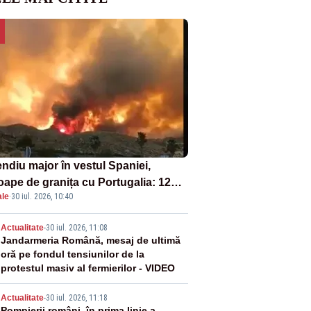
endiu major în vestul Spaniei,
oape de granița cu Portugalia: 12
ale
·
30 iul. 2026, 10:40
e evacuate
2
Actualitate
-
30 iul. 2026, 11:08
Jandarmeria Română, mesaj de ultimă
oră pe fondul tensiunilor de la
protestul masiv al fermierilor - VIDEO
Actualitate
-
30 iul. 2026, 11:18
Pompierii români, în prima linie a