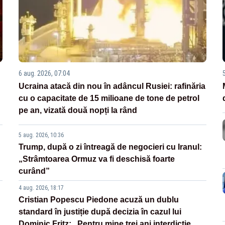
6 aug. 2026, 07:04
Ucraina atacă din nou în adâncul Rusiei: rafinăria
cu o capacitate de 15 milioane de tone de petrol
pe an, vizată două nopți la rând
5 aug. 2026, 10:36
Trump, după o zi întreagă de negocieri cu Iranul:
„Strâmtoarea Ormuz va fi deschisă foarte
curând”
4 aug. 2026, 18:17
Cristian Popescu Piedone acuză un dublu
standard în justiție după decizia în cazul lui
Dominic Fritz: „Pentru mine trei ani interdicție,