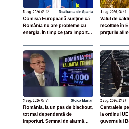
5 aug. 2026, 09:42
Realitatea din Spania
4 aug. 2026, 08:44
Comisia Europeană susține că
Valul de căl
România nu are probleme cu
recoltele în 
energia, în timp ce țara importă
prețurile ali
masiv de la patru vecini
are România
3 aug. 2026, 07:51
Stoica Marian
2 aug. 2026, 23:29
România, la un pas de blackout,
Centralele pe
tot mai dependentă de
la ordinul UE.
importuri. Semnal de alarmă
guvernului 
tras de un expert în energie
starea de ale