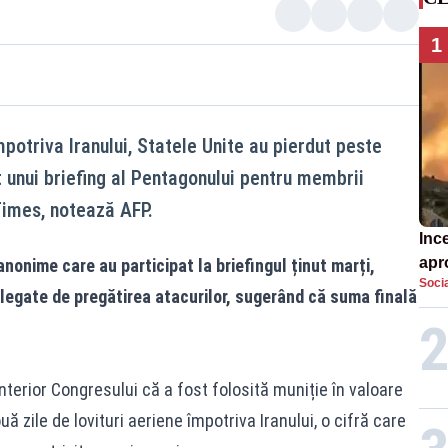
1
otriva Iranului, Statele Unite au pierdut peste
it unui briefing al Pentagonului pentru membrii
Times, notează AFP.
Inc
apr
anonime care au participat la briefingul ținut marți,
Soci
sat
legate de pregătirea atacurilor, sugerând că suma finală
nterior Congresului că a fost folosită muniție în valoare
uă zile de lovituri aeriene împotriva Iranului, o cifră care