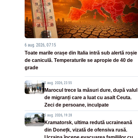
6 aug. 2026, 07:15
Toate marile orașe din Italia intră sub alertă roșie
de caniculă. Temperaturile se apropie de 40 de
grade
5 aug. 2026, 23:55
Marocul trece la măsuri dure, după valul
de migranți care a luat cu asalt Ceuta.
Zeci de persoane, inculpate
5 aug. 2026, 19:28
Kramatorsk, ultima redută ucraineană
din Donețk, vizată de ofensiva rusă.
Ucraina începe evacuarea familiilor cu