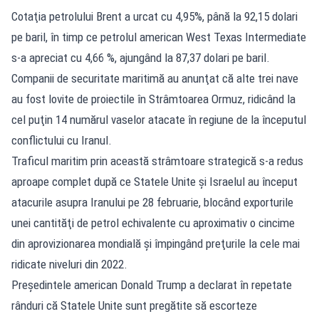
Cotaţia petrolului Brent a urcat cu 4,95%, până la 92,15 dolari
pe baril, în timp ce petrolul american West Texas Intermediate
s-a apreciat cu 4,66 %, ajungând la 87,37 dolari pe baril.
Companii de securitate maritimă au anunţat că alte trei nave
au fost lovite de proiectile în Strâmtoarea Ormuz, ridicând la
cel puţin 14 numărul vaselor atacate în regiune de la începutul
conflictului cu Iranul.
Traficul maritim prin această strâmtoare strategică s-a redus
aproape complet după ce Statele Unite şi Israelul au început
atacurile asupra Iranului pe 28 februarie, blocând exporturile
unei cantităţi de petrol echivalente cu aproximativ o cincime
din aprovizionarea mondială şi împingând preţurile la cele mai
ridicate niveluri din 2022.
Preşedintele american Donald Trump a declarat în repetate
rânduri că Statele Unite sunt pregătite să escorteze