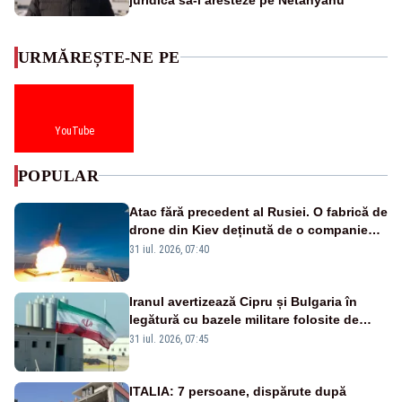
URMĂREȘTE-NE PE
YouTube
POPULAR
Atac fără precedent al Rusiei. O fabrică de
drone din Kiev deținută de o companie
americană, distrusă de o rachetă
31 iul. 2026, 07:40
rusească
Iranul avertizează Cipru și Bulgaria în
legătură cu bazele militare folosite de
SUA
31 iul. 2026, 07:45
ITALIA: 7 persoane, dispărute după