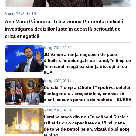
6 aug. 2026, 15:18
Ana Maria Păcuraru: Televiziunea Poporului solicită
investigarea deciziilor luate în această perioadă de
criză enegetică
6 aug. 2026, 11:27
JD Vance anunță negocieri de pace
dificile și îndelungate cu Iranul, în timp ce
Teheranul neagă existența discuțiilor cu
SUA
6 aug. 2026, 09:13
Donald Trump a răbufnit împotriva șefului
Pentagonului: președintele, enervat că i
s-ar fi ascuns penuria de rachete – SURSE
6 aug. 2026, 07:04
Ucraina atacă din nou în adâncul Rusiei:
rafinăria cu o capacitate de 15 milioane
de tone de petrol pe an, vizată două nopți
la rând