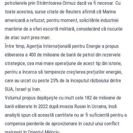
petrolierele prin Strâmtoarea Ormuz dacă va fi necesar. Cu
toate acestea, surse citate de Reuters afirmă că Marina
americană a refuzat, pentru moment, solicitările industriei
maritime de a oferi escortă militară, considerând că riscurile
de atac sunt prea mari.
Între timp, Agenţia Internaţională pentru Energie a propus
eliberarea a 400 de milioane de barili de petrol din rezervele
strategice, cea mai mare operaţiune de acest tip din istorie,
pentru a încerca să tempereze creşterea preţurilor energiei,
care au urcat cu peste 25% de la începutul războiului dintre
SUA, Israel şi Iran.
Volumul propus depăşeşte cu mult cele 182 de milioane de
barili eliberate în 2022 după invazia Rusiei în Ucraina, însă
analiştii spun că această cantitate nu ar fi suficientă pentru a
compensa pierderile de aprovizionare în cazul unui conflict
prelungit în Orientul Mijlociu.