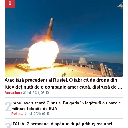
1
Atac fără precedent al Rusiei. O fabrică de drone din
Kiev deținută de o companie americană, distrusă de o
Actualitate
·
31 iul. 2026, 07:40
rachetă rusească
2
Iranul avertizează Cipru și Bulgaria în legătură cu bazele
militare folosite de SUA
Politica
-
31 iul. 2026, 07:45
3
ITALIA: 7 persoane, dispărute după prăbușirea unei