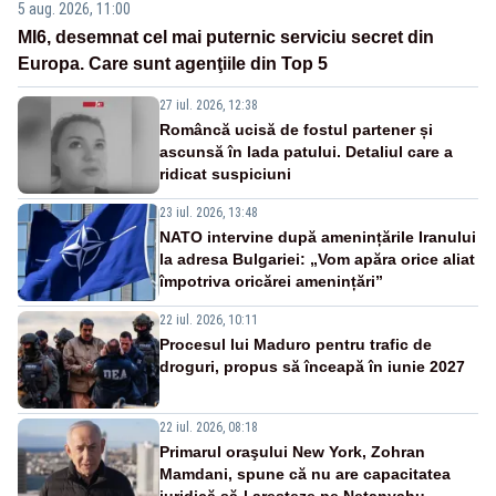
5 aug. 2026, 11:00
MI6, desemnat cel mai puternic serviciu secret din
Europa. Care sunt agenţiile din Top 5
27 iul. 2026, 12:38
Româncă ucisă de fostul partener și
ascunsă în lada patului. Detaliul care a
ridicat suspiciuni
23 iul. 2026, 13:48
NATO intervine după amenințările Iranului
la adresa Bulgariei: „Vom apăra orice aliat
împotriva oricărei amenințări”
22 iul. 2026, 10:11
Procesul lui Maduro pentru trafic de
droguri, propus să înceapă în iunie 2027
22 iul. 2026, 08:18
Primarul oraşului New York, Zohran
Mamdani, spune că nu are capacitatea
juridică să-l aresteze pe Netanyahu