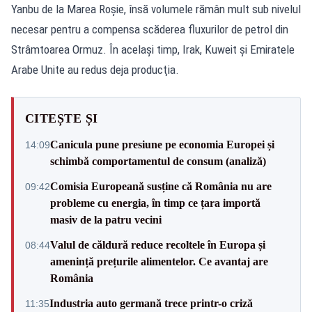
Yanbu de la Marea Roşie, însă volumele rămân mult sub nivelul
necesar pentru a compensa scăderea fluxurilor de petrol din
Strâmtoarea Ormuz. În acelaşi timp, Irak, Kuweit şi Emiratele
Arabe Unite au redus deja producţia.
CITEȘTE ȘI
Canicula pune presiune pe economia Europei și
14:09
schimbă comportamentul de consum (analiză)
Comisia Europeană susține că România nu are
09:42
probleme cu energia, în timp ce țara importă
masiv de la patru vecini
Valul de căldură reduce recoltele în Europa și
08:44
amenință prețurile alimentelor. Ce avantaj are
România
Industria auto germană trece printr-o criză
11:35