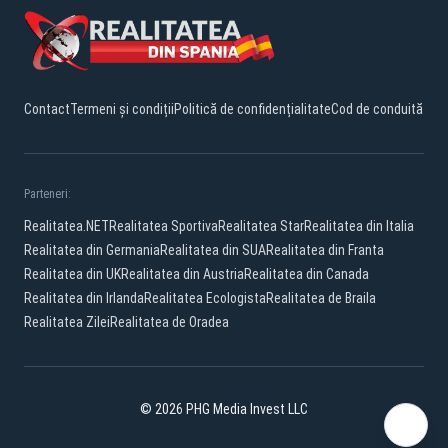
Contact
Termeni și condiții
Politică de confidențialitate
Cod de conduită
Parteneri:
Realitatea.NET
Realitatea Sportiva
Realitatea Star
Realitatea din Italia
Realitatea din Germania
Realitatea din SUA
Realitatea din Franta
Realitatea din UK
Realitatea din Austria
Realitatea din Canada
Realitatea din Irlanda
Realitatea Ecologista
Realitatea de Braila
Realitatea Zilei
Realitatea de Oradea
© 2026 PHG Media Invest LLC
YouTube