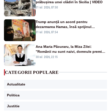
prăbușirea unei clădiri în Sicilia | VIDEO
31 iul. 2026, 07:50
Trump anunță un acord pentru
dezarmarea Hamas, însă sprijinul
Israelului rămâne incert
31 iul. 2026, 07:54
Ana Maria Păcuraru, la Miza Zilei:
”Românii nu sunt naivi, domnule premier
Bolojan”
30 iul. 2026, 22:15
CATEGORII POPULARE
Actualitate
Politica
Justitie