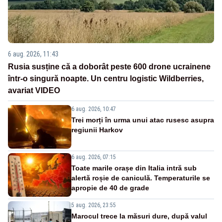
6 aug. 2026, 11:43
Rusia susține că a doborât peste 600 drone ucrainene
într-o singură noapte. Un centru logistic Wildberries,
avariat VIDEO
6 aug. 2026, 10:47
Trei morți în urma unui atac rusesc asupra
regiunii Harkov
6 aug. 2026, 07:15
Toate marile orașe din Italia intră sub
alertă roșie de caniculă. Temperaturile se
apropie de 40 de grade
5 aug. 2026, 23:55
Marocul trece la măsuri dure, după valul