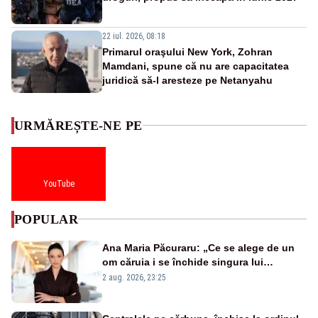
22 iul. 2026, 08:18
Primarul oraşului New York, Zohran
Mamdani, spune că nu are capacitatea
juridică să-l aresteze pe Netanyahu
URMĂREȘTE-NE PE
YouTube
POPULAR
Ana Maria Păcuraru: „Ce se alege de un
om căruia i se închide singura lui
portiță?”
2 aug. 2026, 23:25