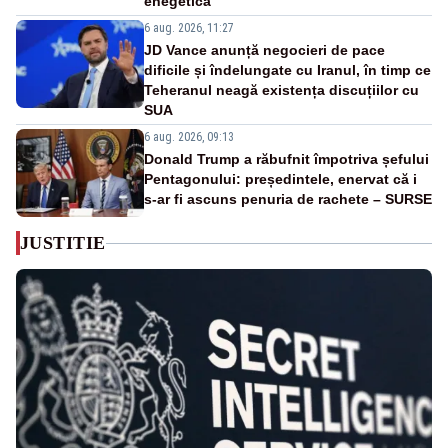
enegetică
6 aug. 2026, 11:27
JD Vance anunță negocieri de pace
dificile și îndelungate cu Iranul, în timp ce
Teheranul neagă existența discuțiilor cu
SUA
6 aug. 2026, 09:13
Donald Trump a răbufnit împotriva șefului
Pentagonului: președintele, enervat că i
s-ar fi ascuns penuria de rachete – SURSE
JUSTITIE