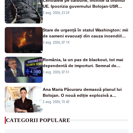
Centralele pe cărbune, închise la ordinul
UE. Ipocrizia guvernului Bolojan-USR
după starea de alertă
2 aug. 2026, 23:29
Stare de urgență în statul Washington: mii
de oameni evacuați din cauza incendiilor
puternice de vegetație
3 aug. 2026, 07:19
România, la un pas de blackout, tot mai
dependentă de importuri. Semnal de
alarmă tras de un expert în energie
3 aug. 2026, 07:51
Ana Maria Păcuraru demască planul lui
Bolojan. O nouă ediție explozivă a
emisiunii „Miza Zilei” la Realitatea PLUS
2 aug. 2026, 15:42
CATEGORII POPULARE