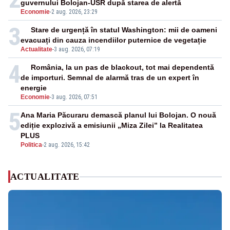
guvernului Bolojan-USR după starea de alertă
Economie
-
2 aug. 2026, 23:29
3
Stare de urgență în statul Washington: mii de oameni
evacuați din cauza incendiilor puternice de vegetație
Actualitate
-
3 aug. 2026, 07:19
4
România, la un pas de blackout, tot mai dependentă
de importuri. Semnal de alarmă tras de un expert în
energie
Economie
-
3 aug. 2026, 07:51
5
Ana Maria Păcuraru demască planul lui Bolojan. O nouă
ediție explozivă a emisiunii „Miza Zilei” la Realitatea
PLUS
Politica
-
2 aug. 2026, 15:42
ACTUALITATE