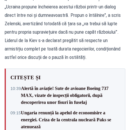
„Ucraina propune încheierea acestui război printr-un dialog
direct între noi și dumneavoastră. Propun o întâlnire", a scris
Zelenski, avertizând totodată că țara sa „va trebui să lupte
pentru propria supraviețuire dacă nu pune capăt războiului”.
Liderul de la Kiev s-a declarat pregătit să respecte un
armistițiu complet pe toată durata negocierilor, condiționând
astfel orice discuții de o pauză în ostilități.
CITEȘTE ȘI
Alertă în aviație! Sute de avioane Boeing 737
10:39
MAX, vizate de inspecții obligatorii, după
descoperirea unor fisuri în fuselaj
Ungaria renunță la apelul de economisire a
09:15
energiei. Criza de la centrala nucleară Paks se
atenuează