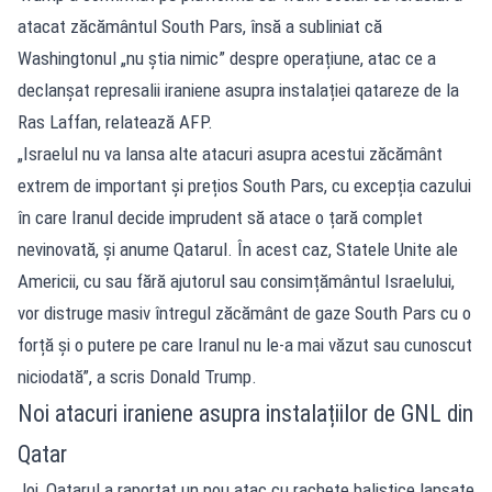
atacat zăcământul South Pars, însă a subliniat că
Washingtonul „nu știa nimic” despre operațiune, atac ce a
declanșat represalii iraniene asupra instalației qatareze de la
Ras Laffan, relatează AFP.
„Israelul nu va lansa alte atacuri asupra acestui zăcământ
extrem de important și prețios South Pars, cu excepția cazului
în care Iranul decide imprudent să atace o țară complet
nevinovată, și anume Qatarul. În acest caz, Statele Unite ale
Americii, cu sau fără ajutorul sau consimțământul Israelului,
vor distruge masiv întregul zăcământ de gaze South Pars cu o
forță și o putere pe care Iranul nu le-a mai văzut sau cunoscut
niciodată”, a scris Donald Trump.
Noi atacuri iraniene asupra instalațiilor de GNL din
Qatar
Joi, Qatarul a raportat un nou atac cu rachete balistice lansate