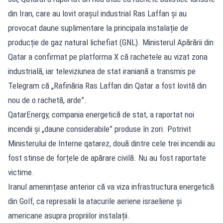
din Iran, care au lovit orașul industrial Ras Laffan și au
provocat daune suplimentare la principala instalație de
producție de gaz natural lichefiat (GNL). Ministerul Apărării din
Qatar a confirmat pe platforma X că rachetele au vizat zona
industrială, iar televiziunea de stat iraniană a transmis pe
Telegram că „Rafinăria Ras Laffan din Qatar a fost lovită din
nou de o rachetă, arde”.
QatarEnergy, compania energetică de stat, a raportat noi
incendii și „daune considerabile” produse în zori. Potrivit
Ministerului de Interne qatarez, două dintre cele trei incendii au
fost stinse de forțele de apărare civilă. Nu au fost raportate
victime.
Iranul amenințase anterior că va viza infrastructura energetică
din Golf, ca represalii la atacurile aeriene israeliene și
americane asupra propriilor instalații.