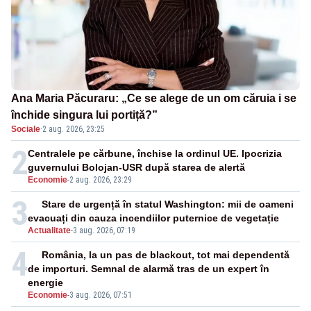
Ana Maria Păcuraru: „Ce se alege de un om căruia i se
închide singura lui portiță?”
Sociale
·
2 aug. 2026, 23:25
2
Centralele pe cărbune, închise la ordinul UE. Ipocrizia
guvernului Bolojan-USR după starea de alertă
Economie
-
2 aug. 2026, 23:29
3
Stare de urgență în statul Washington: mii de oameni
evacuați din cauza incendiilor puternice de vegetație
Actualitate
-
3 aug. 2026, 07:19
4
România, la un pas de blackout, tot mai dependentă
de importuri. Semnal de alarmă tras de un expert în
energie
Economie
-
3 aug. 2026, 07:51