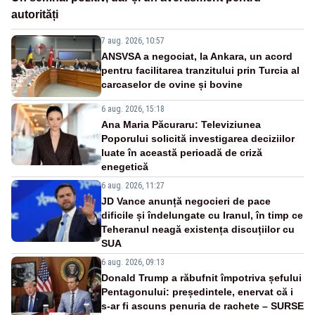
autorități
7 aug. 2026, 10:57
ANSVSA a negociat, la Ankara, un acord
pentru facilitarea tranzitului prin Turcia al
carcaselor de ovine și bovine
6 aug. 2026, 15:18
Ana Maria Păcuraru: Televiziunea
Poporului solicită investigarea deciziilor
luate în această perioadă de criză
enegetică
6 aug. 2026, 11:27
JD Vance anunță negocieri de pace
dificile și îndelungate cu Iranul, în timp ce
Teheranul neagă existența discuțiilor cu
SUA
6 aug. 2026, 09:13
Donald Trump a răbufnit împotriva șefului
Pentagonului: președintele, enervat că i
s-ar fi ascuns penuria de rachete – SURSE