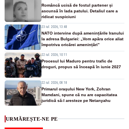
Româncă ucisă de fostul partener și
ascunsă în lada patului. Detaliul care a
ridicat suspiciuni
23 iul. 2026, 13:48
NATO intervine după amenințările Iranului
la adresa Bulgariei: „Vom apăra orice aliat
împotriva oricărei amenințări”
22 iul. 2026, 10:11
Procesul lui Maduro pentru trafic de
droguri, propus să înceapă în iunie 2027
22 iul. 2026, 08:18
Primarul oraşului New York, Zohran
Mamdani, spune că nu are capacitatea
juridică să-l aresteze pe Netanyahu
URMĂREȘTE-NE PE