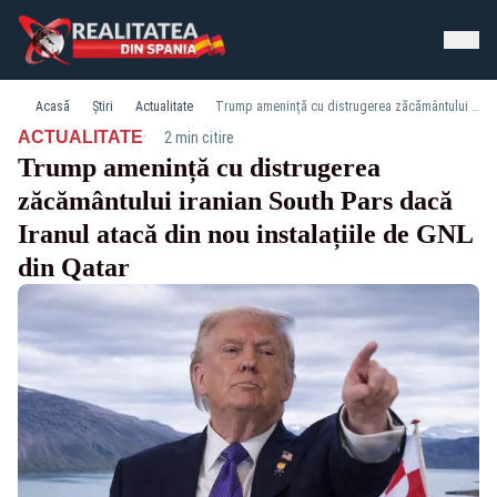
Acasă
Știri
Actualitate
Trump amenință cu distrugerea zăcământului iranian South Pars dacă Iranul atacă din nou instalațiile de GNL din Qatar
·
ACTUALITATE
2 min citire
Trump amenință cu distrugerea
zăcământului iranian South Pars dacă
Iranul atacă din nou instalațiile de GNL
din Qatar