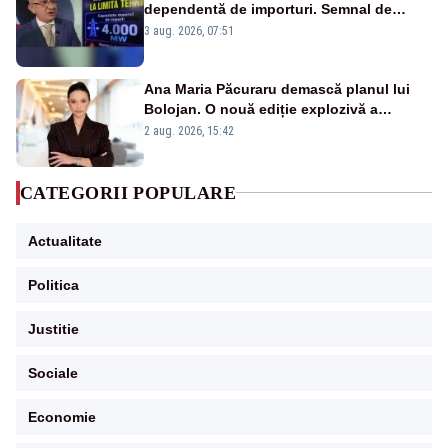
dependentă de importuri. Semnal de
alarmă tras de un expert în energie
3 aug. 2026, 07:51
Ana Maria Păcuraru demască planul lui
Bolojan. O nouă ediție explozivă a
emisiunii „Miza Zilei” la Realitatea PLUS
2 aug. 2026, 15:42
CATEGORII POPULARE
Actualitate
Politica
Justitie
Sociale
Economie