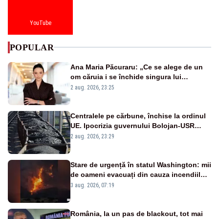
YouTube
POPULAR
Ana Maria Păcuraru: „Ce se alege de un
om căruia i se închide singura lui
portiță?”
2 aug. 2026, 23:25
Centralele pe cărbune, închise la ordinul
UE. Ipocrizia guvernului Bolojan-USR
după starea de alertă
2 aug. 2026, 23:29
Stare de urgență în statul Washington: mii
de oameni evacuați din cauza incendiilor
puternice de vegetație
3 aug. 2026, 07:19
România, la un pas de blackout, tot mai