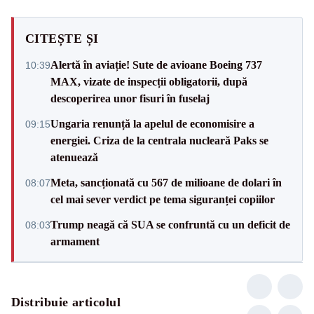
CITEȘTE ȘI
Alertă în aviație! Sute de avioane Boeing 737
10:39
MAX, vizate de inspecții obligatorii, după
descoperirea unor fisuri în fuselaj
Ungaria renunță la apelul de economisire a
09:15
energiei. Criza de la centrala nucleară Paks se
atenuează
Meta, sancționată cu 567 de milioane de dolari în
08:07
cel mai sever verdict pe tema siguranței copiilor
Trump neagă că SUA se confruntă cu un deficit de
08:03
armament
Distribuie articolul