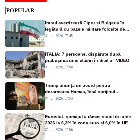
POPULAR
Iranul avertizează Cipru și Bulgaria în
legătură cu bazele militare folosite de
SUA
31 iul. 2026, 07:45
ITALIA: 7 persoane, dispărute după
prăbușirea unei clădiri în Sicilia | VIDEO
31 iul. 2026, 07:50
Trump anunță un acord pentru
dezarmarea Hamas, însă sprijinul
Israelului rămâne incert
31 iul. 2026, 07:54
Eurostat: șomajul a rămas stabil în iunie
2026 la 6,3% în zona euro și 6,0% în UE
31 iul. 2026, 07:56