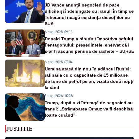
JD Vance anunță negocieri de pace
dificile și îndelungate cu Iranul, în timp ce
Teheranul neagă existența discuțiilor cu
SUA
6 aug. 2026, 09:13
Donald Trump a răbufnit împotriva șefului
Pentagonului: președintele, enervat că i
s-ar fi ascuns penuria de rachete – SURSE
6 aug. 2026, 07:04
Ucraina atacă din nou în adâncul Rusiei:
rafinăria cu o capacitate de 15 milioane
de tone de petrol pe an, vizată două nopți
la rând
5 aug. 2026, 10:36
Trump, după o zi întreagă de negocieri cu
Iranul: „Strâmtoarea Ormuz va fi deschisă
foarte curând”
JUSTITIE