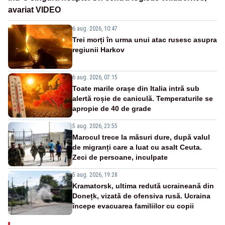
avariat VIDEO
6 aug. 2026, 10:47
Trei morți în urma unui atac rusesc asupra
regiunii Harkov
6 aug. 2026, 07:15
Toate marile orașe din Italia intră sub
alertă roșie de caniculă. Temperaturile se
apropie de 40 de grade
5 aug. 2026, 23:55
Marocul trece la măsuri dure, după valul
de migranți care a luat cu asalt Ceuta.
Zeci de persoane, inculpate
5 aug. 2026, 19:28
Kramatorsk, ultima redută ucraineană din
Donețk, vizată de ofensiva rusă. Ucraina
începe evacuarea familiilor cu copii