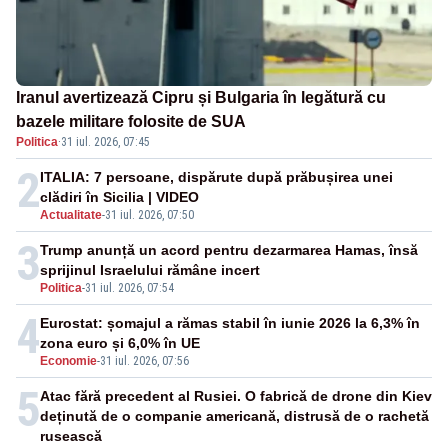
Iranul avertizează Cipru și Bulgaria în legătură cu
bazele militare folosite de SUA
Politica
·
31 iul. 2026, 07:45
2
ITALIA: 7 persoane, dispărute după prăbușirea unei
clădiri în Sicilia | VIDEO
Actualitate
-
31 iul. 2026, 07:50
3
Trump anunță un acord pentru dezarmarea Hamas, însă
sprijinul Israelului rămâne incert
Politica
-
31 iul. 2026, 07:54
4
Eurostat: șomajul a rămas stabil în iunie 2026 la 6,3% în
zona euro și 6,0% în UE
Economie
-
31 iul. 2026, 07:56
5
Atac fără precedent al Rusiei. O fabrică de drone din Kiev
deținută de o companie americană, distrusă de o rachetă
rusească