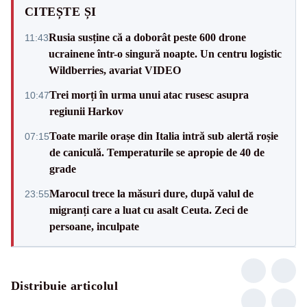
CITEȘTE ȘI
Rusia susține că a doborât peste 600 drone
11:43
ucrainene într-o singură noapte. Un centru logistic
Wildberries, avariat VIDEO
Trei morți în urma unui atac rusesc asupra
10:47
regiunii Harkov
Toate marile orașe din Italia intră sub alertă roșie
07:15
de caniculă. Temperaturile se apropie de 40 de
grade
Marocul trece la măsuri dure, după valul de
23:55
migranți care a luat cu asalt Ceuta. Zeci de
persoane, inculpate
Distribuie articolul