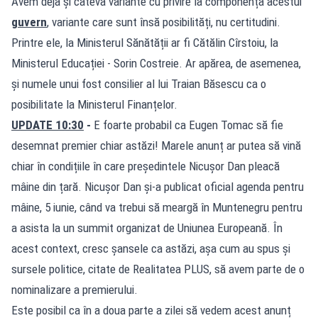
Avem deja și câteva variante cu privire la componența acestui
guvern
, variante care sunt însă posibilități, nu certitudini.
Printre ele, la Ministerul Sănătății ar fi Cătălin Cîrstoiu, la
Ministerul Educației - Sorin Costreie. Ar apărea, de asemenea,
și numele unui fost consilier al lui Traian Băsescu ca o
posibilitate la Ministerul Finanțelor.
UPDATE 10:30
-
E foarte probabil ca Eugen Tomac să fie
desemnat premier chiar astăzi! Marele anunț ar putea să vină
chiar în condițiile în care președintele Nicușor Dan pleacă
mâine din țară. Nicușor Dan și-a publicat oficial agenda pentru
mâine, 5 iunie, când va trebui să meargă în Muntenegru pentru
a asista la un summit organizat de Uniunea Europeană. În
acest context, cresc șansele ca astăzi, așa cum au spus și
sursele politice, citate de Realitatea PLUS, să avem parte de o
nominalizare a premierului.
Este posibil ca în a doua parte a zilei să vedem acest anunț