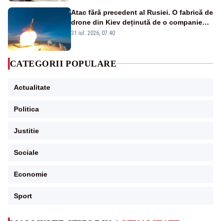
Atac fără precedent al Rusiei. O fabrică de
drone din Kiev deținută de o companie
americană, distrusă de o rachetă
31 iul. 2026, 07:40
rusească
CATEGORII POPULARE
Actualitate
Politica
Justitie
Sociale
Economie
Sport