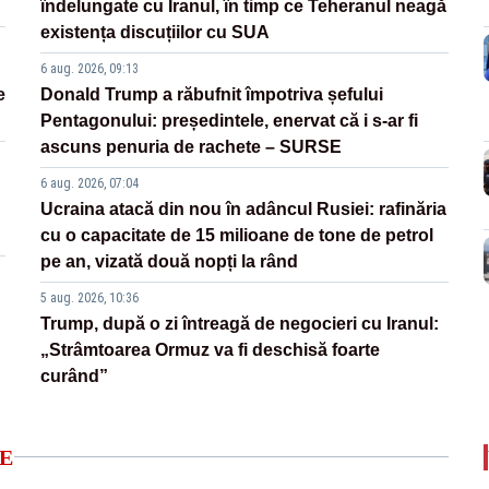
îndelungate cu Iranul, în timp ce Teheranul neagă
existența discuțiilor cu SUA
6 aug. 2026, 09:13
e
Donald Trump a răbufnit împotriva șefului
Pentagonului: președintele, enervat că i s-ar fi
ascuns penuria de rachete – SURSE
6 aug. 2026, 07:04
Ucraina atacă din nou în adâncul Rusiei: rafinăria
cu o capacitate de 15 milioane de tone de petrol
pe an, vizată două nopți la rând
5 aug. 2026, 10:36
Trump, după o zi întreagă de negocieri cu Iranul:
„Strâmtoarea Ormuz va fi deschisă foarte
curând”
E