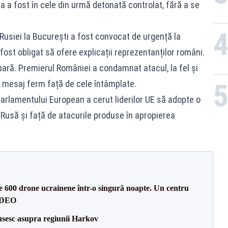
 a fost în cele din urmă detonată controlat, fără a se
usiei la București a fost convocat de urgență la
fost obligat să ofere explicații reprezentanților români.
apară. Premierul României a condamnat atacul, la fel și
n mesaj ferm față de cele întâmplate.
arlamentului European a cerut liderilor UE să adopte o
Rusă și față de atacurile produse în apropierea
te 600 drone ucrainene într-o singură noapte. Un centru
VIDEO
usesc asupra regiunii Harkov