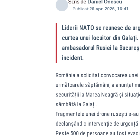
Scris de
Daniel Onescu
Publicat:
26 apr. 2026, 16:41
Liderii NATO se reunesc de urg
curtea unui locuitor din Galați.
ambasadorul Rusiei la București
incident.
România a solicitat convocarea unei 
următoarele săptămâni, a anunțat mini
securității la Marea Neagră și situați
sâmbătă la Galați.
Fragmentele unei drone rusești s-au p
declanșând o intervenție de urgență
Peste 500 de persoane au fost evacuat