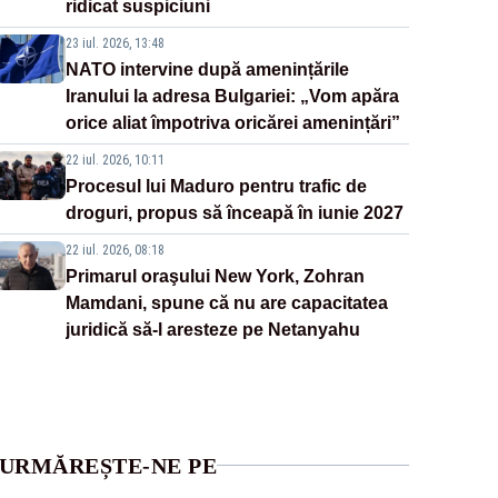
ridicat suspiciuni
23 iul. 2026, 13:48
NATO intervine după amenințările
Iranului la adresa Bulgariei: „Vom apăra
orice aliat împotriva oricărei amenințări”
22 iul. 2026, 10:11
Procesul lui Maduro pentru trafic de
droguri, propus să înceapă în iunie 2027
22 iul. 2026, 08:18
Primarul oraşului New York, Zohran
Mamdani, spune că nu are capacitatea
juridică să-l aresteze pe Netanyahu
URMĂREȘTE-NE PE