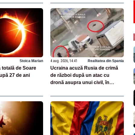
Stoica Marian
4 aug. 2026, 14:41
Realitatea din Spania
 totală de Soare
Ucraina acuză Rusia de crimă
upă 27 de ani
de război după un atac cu
dronă asupra unui civil, în
Herson. Momentul a fost filmat
VIDEO