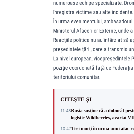
numeroase echipe specializate. Drona
înregistra victime sau alte incidente.
În urma evenimentului, ambasadorul R
Ministerul Afacerilor Externe, unde a 
Reacțiile politice nu au întârziat să 
președintele țării, care a transmis u
La nivel european, vicepreședintele P
poziție coordonată față de Federația 
teritoriului comunitar.
CITEȘTE ȘI
Rusia susține că a doborât pes
11:43
logistic Wildberries, avariat 
Trei morți în urma unui atac r
10:47