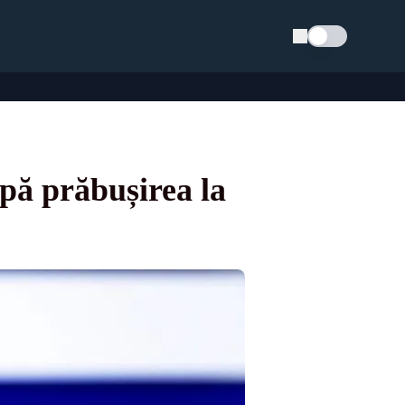
Schimba tema
ă prăbușirea la