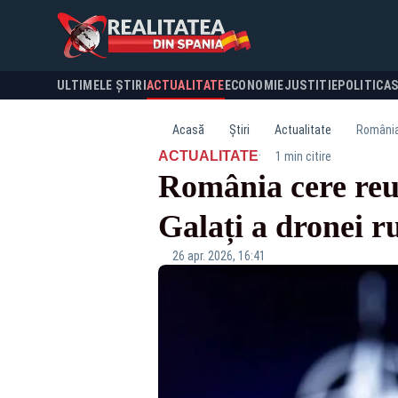
ULTIMELE ȘTIRI
ACTUALITATE
ECONOMIE
JUSTITIE
POLITICA
Acasă
Știri
Actualitate
România 
·
ACTUALITATE
1 min citire
România cere reu
Galați a dronei ru
26 apr. 2026, 16:41