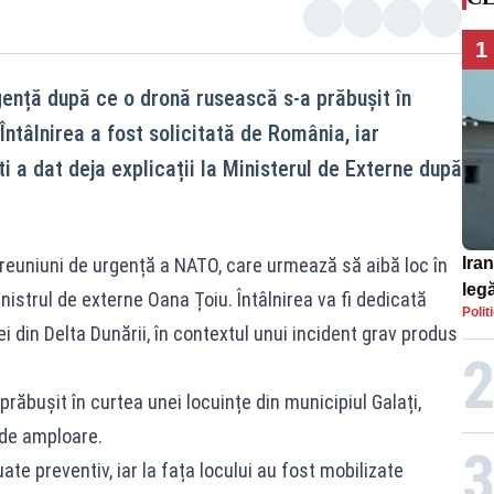
1
ență după ce o dronă rusească s-a prăbușit în
 Întâlnirea a fost solicitată de România, iar
 a dat deja explicații la Ministerul de Externe după
reuniuni de urgență a NATO, care urmează să aibă loc în
Iran
legă
strul de externe Oana Țoiu. Întâlnirea va fi dedicată
Polit
SU
ei din Delta Dunării, în contextul unui incident grav produs
răbușit în curtea unei locuințe din municipiul Galați,
 de amploare.
e preventiv, iar la fața locului au fost mobilizate