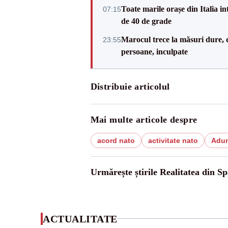
Toate marile orașe din Italia in
07:15
de 40 de grade
Marocul trece la măsuri dure, d
23:55
persoane, inculpate
Distribuie articolul
Mai multe articole despre
acord nato
activitate nato
Adun
Urmărește știrile Realitatea din Sp
ACTUALITATE