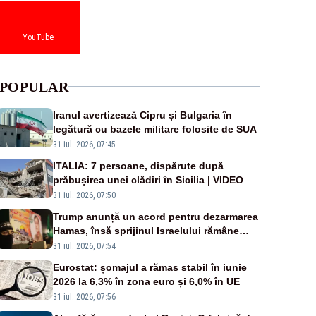
YouTube
POPULAR
Iranul avertizează Cipru și Bulgaria în
legătură cu bazele militare folosite de SUA
31 iul. 2026, 07:45
ITALIA: 7 persoane, dispărute după
prăbușirea unei clădiri în Sicilia | VIDEO
31 iul. 2026, 07:50
Trump anunță un acord pentru dezarmarea
Hamas, însă sprijinul Israelului rămâne
incert
31 iul. 2026, 07:54
Eurostat: șomajul a rămas stabil în iunie
2026 la 6,3% în zona euro și 6,0% în UE
31 iul. 2026, 07:56