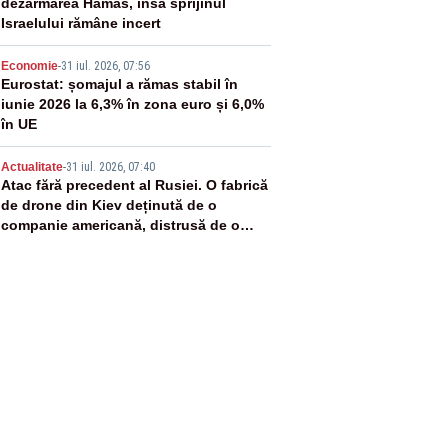
dezarmarea Hamas, însă sprijinul
Israelului rămâne incert
4
Economie
-
31 iul. 2026, 07:56
Eurostat: șomajul a rămas stabil în
iunie 2026 la 6,3% în zona euro și 6,0%
în UE
5
Actualitate
-
31 iul. 2026, 07:40
Atac fără precedent al Rusiei. O fabrică
de drone din Kiev deținută de o
companie americană, distrusă de o
rachetă rusească