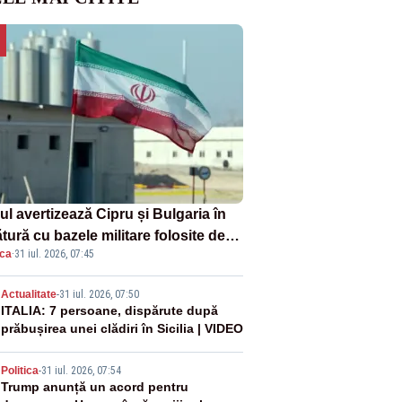
ul avertizează Cipru și Bulgaria în
tură cu bazele militare folosite de
ica
·
31 iul. 2026, 07:45
A
2
Actualitate
-
31 iul. 2026, 07:50
ITALIA: 7 persoane, dispărute după
prăbușirea unei clădiri în Sicilia | VIDEO
3
Politica
-
31 iul. 2026, 07:54
Trump anunță un acord pentru