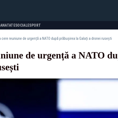
SANATATE
SOCIALE
SPORT
cere reuniune de urgență a NATO după prăbușirea la Galați a dronei rusești
niune de urgență a NATO dup
sești