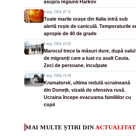
asupra regiunii Harkov
6 aug. 2026, 07:15
Toate marile orașe din Italia intră sub
alertă roșie de caniculă. Temperaturile s
apropie de 40 de grade
5 aug. 2026, 23:55
Marocul trece la măsuri dure, după valul
de migranți care a luat cu asalt Ceuta.
Zeci de persoane, inculpate
5 aug. 2026, 19:28
Kramatorsk, ultima redută ucraineană
din Donețk, vizată de ofensiva rusă.
Ucraina începe evacuarea familiilor cu
copii
MAI MULTE ȘTIRI DIN
ACTUALITAT