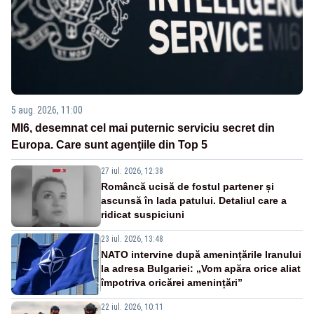
5 aug. 2026, 11:00
MI6, desemnat cel mai puternic serviciu secret din
Europa. Care sunt agenţiile din Top 5
27 iul. 2026, 12:38
Româncă ucisă de fostul partener și
ascunsă în lada patului. Detaliul care a
ridicat suspiciuni
23 iul. 2026, 13:48
NATO intervine după amenințările Iranului
la adresa Bulgariei: „Vom apăra orice aliat
împotriva oricărei amenințări”
22 iul. 2026, 10:11