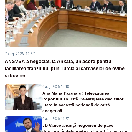
7 aug. 2026, 10:57
ANSVSA a negociat, la Ankara, un acord pentru
facilitarea tranzitului prin Turcia al carcaselor de ovine
și bovine
6 aug. 2026, 15:18
Ana Maria Păcuraru: Televiziunea
Poporului solicită investigarea deciziilor
luate în această perioadă de criză
enegetică
6 aug. 2026, 11:27
JD Vance anunță negocieri de pace
dificile și îndelungate cu Iranul, în timp ce