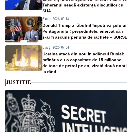
Teheranul neagă existența discuțiilor cu
SUA
6 aug. 2026, 09:13
Donald Trump a răbufnit împotriva șefului
Pentagonului: președintele, enervat că i
s-ar fi ascuns penuria de rachete – SURSE
6 aug. 2026, 07:04
Ucraina atacă din nou în adâncul Rusiei:
rafinăria cu o capacitate de 15 milioane
de tone de petrol pe an, vizată două nopți
la rând
JUSTITIE