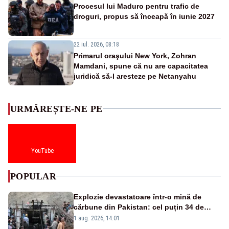
Procesul lui Maduro pentru trafic de
droguri, propus să înceapă în iunie 2027
22 iul. 2026, 08:18
Primarul oraşului New York, Zohran
Mamdani, spune că nu are capacitatea
juridică să-l aresteze pe Netanyahu
URMĂREȘTE-NE PE
YouTube
POPULAR
Explozie devastatoare într-o mină de
cărbune din Pakistan: cel puțin 34 de
morți - VIDEO
1 aug. 2026, 14:01