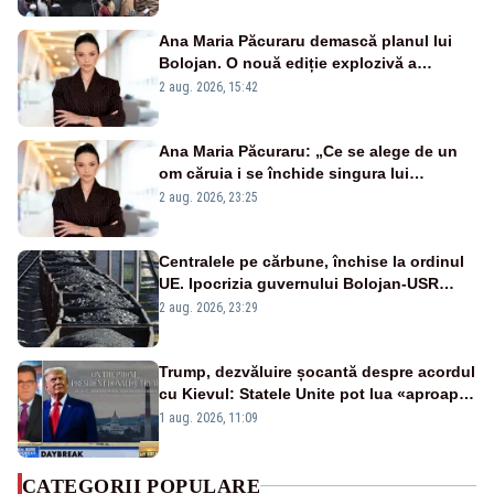
Ana Maria Păcuraru demască planul lui
Bolojan. O nouă ediție explozivă a
emisiunii „Miza Zilei” la Realitatea PLUS
2 aug. 2026, 15:42
Ana Maria Păcuraru: „Ce se alege de un
om căruia i se închide singura lui
portiță?”
2 aug. 2026, 23:25
Centralele pe cărbune, închise la ordinul
UE. Ipocrizia guvernului Bolojan-USR
după starea de alertă
2 aug. 2026, 23:29
Trump, dezvăluire șocantă despre acordul
cu Kievul: Statele Unite pot lua «aproape
tot ce vor» din minele Ucrainei”
1 aug. 2026, 11:09
CATEGORII POPULARE