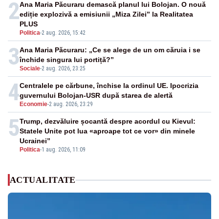
2
Ana Maria Păcuraru demască planul lui Bolojan. O nouă
ediție explozivă a emisiunii „Miza Zilei” la Realitatea
PLUS
Politica
-
2 aug. 2026, 15:42
3
Ana Maria Păcuraru: „Ce se alege de un om căruia i se
închide singura lui portiță?”
Sociale
-
2 aug. 2026, 23:25
4
Centralele pe cărbune, închise la ordinul UE. Ipocrizia
guvernului Bolojan-USR după starea de alertă
Economie
-
2 aug. 2026, 23:29
5
Trump, dezvăluire șocantă despre acordul cu Kievul:
Statele Unite pot lua «aproape tot ce vor» din minele
Ucrainei”
Politica
-
1 aug. 2026, 11:09
ACTUALITATE