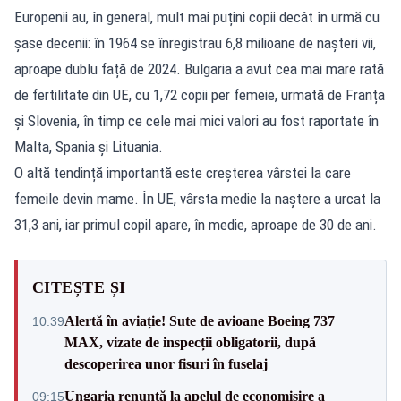
Europenii au, în general, mult mai puțini copii decât în urmă cu
șase decenii: în 1964 se înregistrau 6,8 milioane de nașteri vii,
aproape dublu față de 2024. Bulgaria a avut cea mai mare rată
de fertilitate din UE, cu 1,72 copii per femeie, urmată de Franța
și Slovenia, în timp ce cele mai mici valori au fost raportate în
Malta, Spania și Lituania.
O altă tendință importantă este creșterea vârstei la care
femeile devin mame. În UE, vârsta medie la naștere a urcat la
31,3 ani, iar primul copil apare, în medie, aproape de 30 de ani.
CITEȘTE ȘI
Alertă în aviație! Sute de avioane Boeing 737
10:39
MAX, vizate de inspecții obligatorii, după
descoperirea unor fisuri în fuselaj
Ungaria renunță la apelul de economisire a
09:15