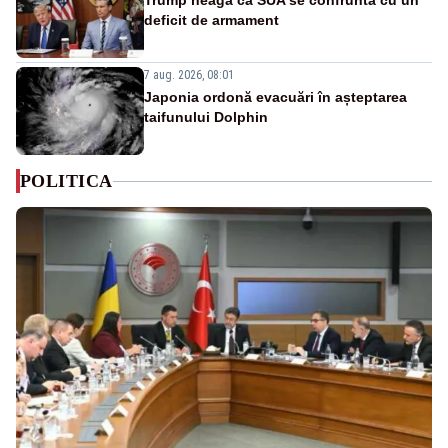
Trump neagă că SUA se confruntă cu un
deficit de armament
7 aug. 2026, 08:01
Japonia ordonă evacuări în așteptarea
taifunului Dolphin
POLITICA