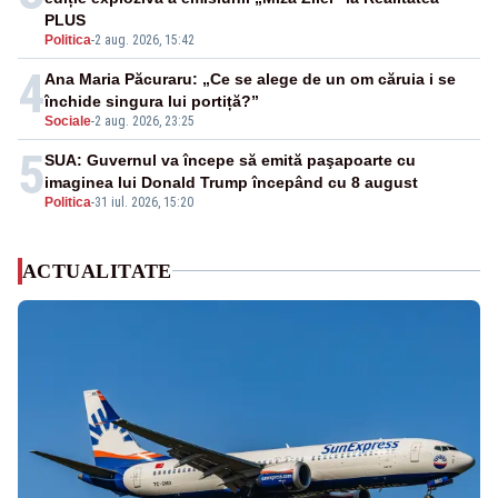
PLUS
Politica
-
2 aug. 2026, 15:42
4
Ana Maria Păcuraru: „Ce se alege de un om căruia i se
închide singura lui portiță?”
Sociale
-
2 aug. 2026, 23:25
5
SUA: Guvernul va începe să emită paşapoarte cu
imaginea lui Donald Trump începând cu 8 august
Politica
-
31 iul. 2026, 15:20
ACTUALITATE