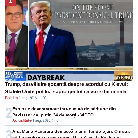
1
Trump, dezvăluire șocantă despre acordul cu Kievul:
Statele Unite pot lua «aproape tot ce vor» din minele
Politica
·
1 aug. 2026, 11:09
Ucrainei”
2
Explozie devastatoare într-o mină de cărbune din
Pakistan: cel puțin 34 de morți - VIDEO
Actualitate
-
1 aug. 2026, 14:01
3
Ana Maria Păcuraru demască planul lui Bolojan. O nouă
ediție explozivă a emisiunii „Miza Zilei” la Realitatea