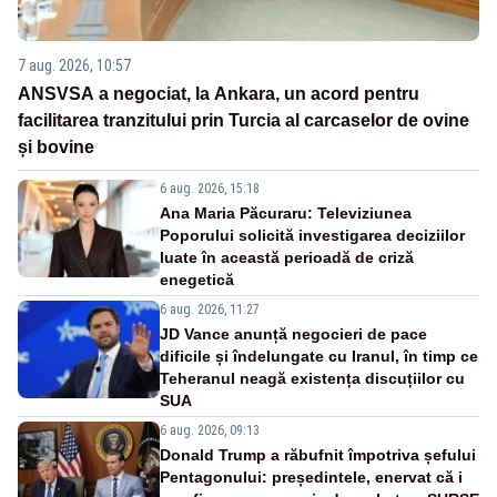
7 aug. 2026, 10:57
ANSVSA a negociat, la Ankara, un acord pentru
facilitarea tranzitului prin Turcia al carcaselor de ovine
și bovine
6 aug. 2026, 15:18
Ana Maria Păcuraru: Televiziunea
Poporului solicită investigarea deciziilor
luate în această perioadă de criză
enegetică
6 aug. 2026, 11:27
JD Vance anunță negocieri de pace
dificile și îndelungate cu Iranul, în timp ce
Teheranul neagă existența discuțiilor cu
SUA
6 aug. 2026, 09:13
Donald Trump a răbufnit împotriva șefului
Pentagonului: președintele, enervat că i