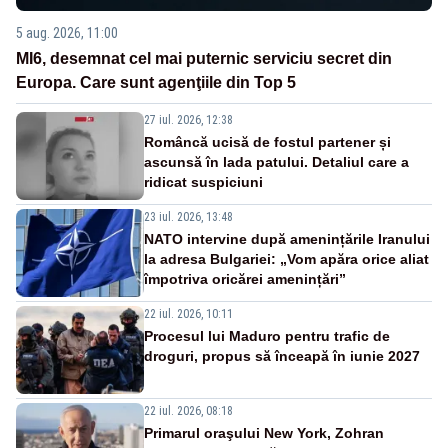
5 aug. 2026, 11:00
MI6, desemnat cel mai puternic serviciu secret din
Europa. Care sunt agenţiile din Top 5
27 iul. 2026, 12:38
Româncă ucisă de fostul partener și
ascunsă în lada patului. Detaliul care a
ridicat suspiciuni
23 iul. 2026, 13:48
NATO intervine după amenințările Iranului
la adresa Bulgariei: „Vom apăra orice aliat
împotriva oricărei amenințări”
22 iul. 2026, 10:11
Procesul lui Maduro pentru trafic de
droguri, propus să înceapă în iunie 2027
22 iul. 2026, 08:18
Primarul oraşului New York, Zohran