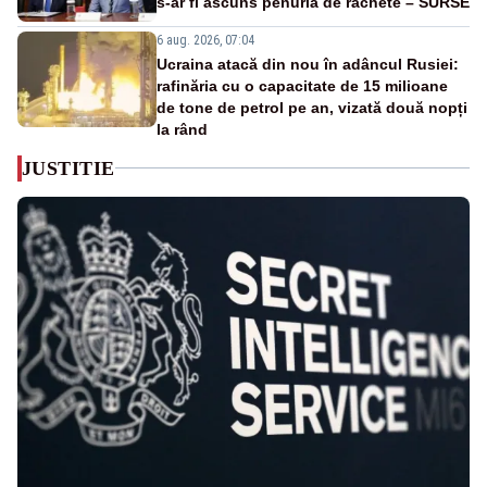
s-ar fi ascuns penuria de rachete – SURSE
6 aug. 2026, 07:04
Ucraina atacă din nou în adâncul Rusiei:
rafinăria cu o capacitate de 15 milioane
de tone de petrol pe an, vizată două nopți
la rând
JUSTITIE