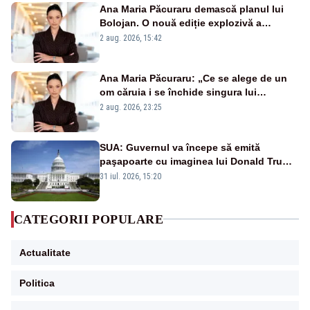
Ana Maria Păcuraru demască planul lui
Bolojan. O nouă ediție explozivă a
emisiunii „Miza Zilei” la Realitatea PLUS
2 aug. 2026, 15:42
Ana Maria Păcuraru: „Ce se alege de un
om căruia i se închide singura lui
portiță?”
2 aug. 2026, 23:25
SUA: Guvernul va începe să emită
paşapoarte cu imaginea lui Donald Trump
începând cu 8 august
31 iul. 2026, 15:20
CATEGORII POPULARE
Actualitate
Politica