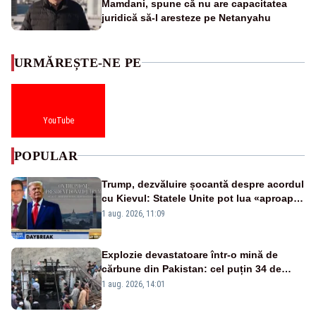
Mamdani, spune că nu are capacitatea
juridică să-l aresteze pe Netanyahu
URMĂREȘTE-NE PE
YouTube
POPULAR
Trump, dezvăluire șocantă despre acordul
cu Kievul: Statele Unite pot lua «aproape
tot ce vor» din minele Ucrainei”
1 aug. 2026, 11:09
Explozie devastatoare într-o mină de
cărbune din Pakistan: cel puțin 34 de
morți - VIDEO
1 aug. 2026, 14:01