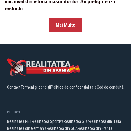
mic nivel din istoria măsurătorilor. Se prefigurează
restricții
Mai Multe
Contact
Termeni și condiții
Politică de confidențialitate
Cod de conduită
Parteneri:
Realitatea.NET
Realitatea Sportiva
Realitatea Star
Realitatea din Italia
Realitatea din Germania
Realitatea din SUA
Realitatea din Franta