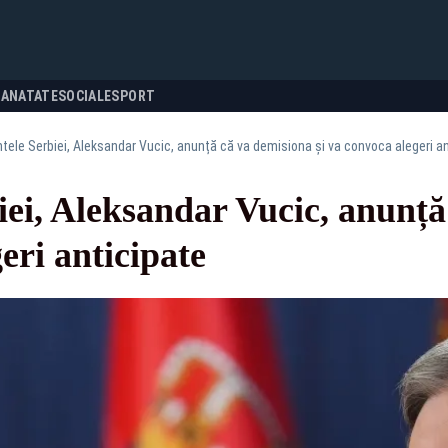
SANATATE
SOCIALE
SPORT
tele Serbiei, Aleksandar Vucic, anunță că va demisiona și va convoca alegeri an
iei, Aleksandar Vucic, anunț
eri anticipate