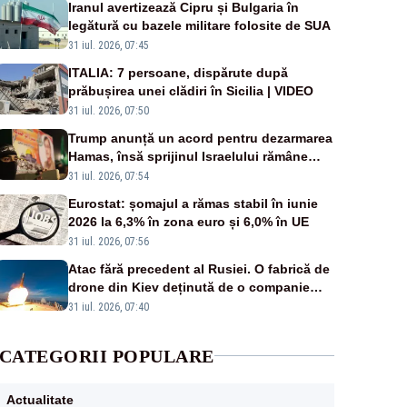
Iranul avertizează Cipru și Bulgaria în
legătură cu bazele militare folosite de SUA
31 iul. 2026, 07:45
ITALIA: 7 persoane, dispărute după
prăbușirea unei clădiri în Sicilia | VIDEO
31 iul. 2026, 07:50
Trump anunță un acord pentru dezarmarea
Hamas, însă sprijinul Israelului rămâne
incert
31 iul. 2026, 07:54
Eurostat: șomajul a rămas stabil în iunie
2026 la 6,3% în zona euro și 6,0% în UE
31 iul. 2026, 07:56
Atac fără precedent al Rusiei. O fabrică de
drone din Kiev deținută de o companie
americană, distrusă de o rachetă rusească
31 iul. 2026, 07:40
CATEGORII POPULARE
Actualitate