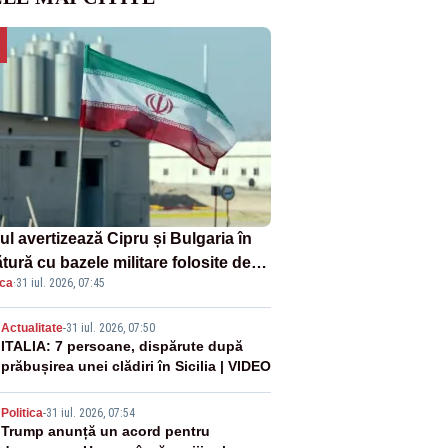
ul avertizează Cipru și Bulgaria în
tură cu bazele militare folosite de
ica
·
31 iul. 2026, 07:45
A
2
Actualitate
-
31 iul. 2026, 07:50
ITALIA: 7 persoane, dispărute după
prăbușirea unei clădiri în Sicilia | VIDEO
3
Politica
-
31 iul. 2026, 07:54
Trump anunță un acord pentru