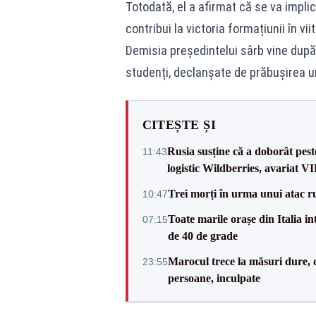
Totodată, el a afirmat că se va impli
contribui la victoria formațiunii în vii
Demisia președintelui sârb vine după
studenți, declanșate de prăbușirea u
CITEȘTE ȘI
Rusia susține că a doborât pes
11:43
logistic Wildberries, avariat 
Trei morți în urma unui atac r
10:47
Toate marile orașe din Italia in
07:15
de 40 de grade
Marocul trece la măsuri dure, d
23:55
persoane, inculpate