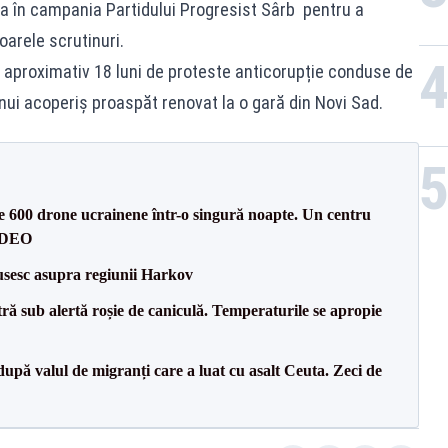
ca în campania Partidului Progresist Sârb pentru a
toarele scrutinuri.
 aproximativ 18 luni de proteste anticorupție conduse de
nui acoperiș proaspăt renovat la o gară din Novi Sad.
te 600 drone ucrainene într-o singură noapte. Un centru
VIDEO
usesc asupra regiunii Harkov
tră sub alertă roșie de caniculă. Temperaturile se apropie
upă valul de migranți care a luat cu asalt Ceuta. Zeci de