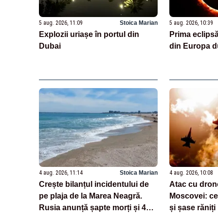
5 aug. 2026, 11:09
Stoica Marian
5 aug. 2026, 10:39
Explozii uriașe în portul din
Prima eclipsă
Dubai
din Europa d
4 aug. 2026, 11:14
Stoica Marian
4 aug. 2026, 10:08
Crește bilanțul incidentului de
Atac cu dron
pe plaja de la Marea Neagră.
Moscovei: cel
Rusia anunță șapte morți și 40
și șase răniți