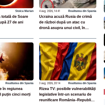
Stoica Marian
4 aug. 2026, 14:41
Realitatea din Spania
 totală de Soare
Ucraina acuză Rusia de crimă
upă 27 de ani
de război după un atac cu
dronă asupra unui civil, în
Herson. Momentul a fost filmat
VIDEO
Realitatea din Spania
3 aug. 2026, 20:14
Realitatea din Spania
e în regiunea
Rizea TV: posibile vulnerabilități
 puțin cinci morți
legislative într-un scenariu de
reunificare România–Republica