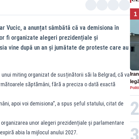
1
ar Vucic, a anunțat sâmbătă că va demisiona în
r fi organizate alegeri prezidențiale și
ia vine după un an și jumătate de proteste care au
unui miting organizat de susținătorii săi la Belgrad, că va
Iran
legă
următoarele săptămâni, fără a preciza o dată exactă
Polit
SU
ni, apoi voi demisiona”, a spus șeful statului, citat de
 organizarea unor alegeri prezidențiale și parlamentare
expiră abia la mijlocul anului 2027.