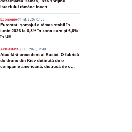
dezarmarea Hamas, însă sprijinul
Israelului rămâne incert
4
Economie
-
31 iul. 2026, 07:56
Eurostat: șomajul a rămas stabil în
iunie 2026 la 6,3% în zona euro și 6,0%
în UE
5
Actualitate
-
31 iul. 2026, 07:40
Atac fără precedent al Rusiei. O fabrică
de drone din Kiev deținută de o
companie americană, distrusă de o
rachetă rusească