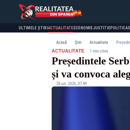
ULTIMELE ȘTIRI
ACTUALITATE
ECONOMIE
JUSTITIE
POLITICA
Acasă
Știri
Actualitate
Președin
·
ACTUALITATE
1 min citire
Președintele Serb
și va convoca aleg
28 iun. 2026, 07:49