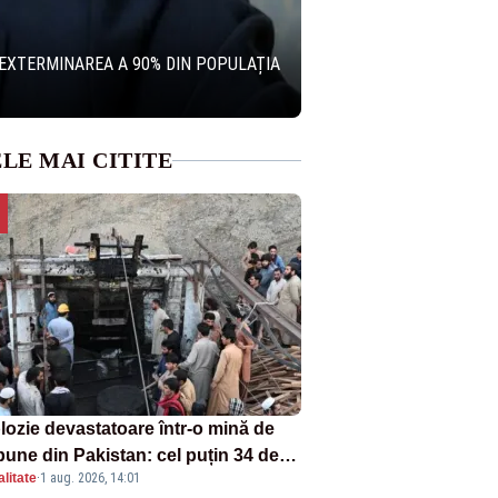
 EXTERMINAREA A 90% DIN POPULAȚIA
LE MAI CITITE
lozie devastatoare într-o mină de
bune din Pakistan: cel puțin 34 de
litate
·
1 aug. 2026, 14:01
ți - VIDEO