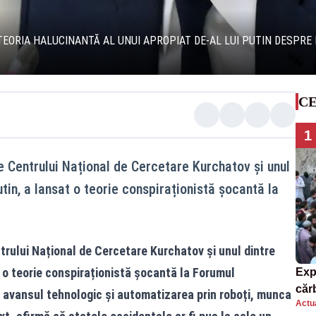
TEORIA HALUCINANTĂ AL UNUI APROPIAT DE-AL LUI PUTIN DESPRE
CE
1
e Centrului Național de Cercetare Kurchatov și unul
utin, a lansat o teorie conspiraționistă șocantă la
rului Național de Cercetare Kurchatov și unul dintre
at o teorie conspiraționistă șocantă la Forumul
Exp
căr
cu avansul tehnologic și automatizarea prin roboți, munca
Actua
mor