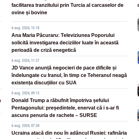
facilitarea tranzitului prin Turcia al carcaselor de
ovine și bovine
6 aug. 2026, 15:18
Ana Maria Păcuraru: Televiziunea Poporului
solicită investigarea deciziilor luate în această
perioadă de criză enegetică
6 aug. 2026, 11:27
JD Vance anunță negocieri de pace dificile și
îndelungate cu Iranul, în timp ce Teheranul neagă
existența discuțiilor cu SUA
6 aug. 2026, 09:13
n
Donald Trump a răbufnit împotriva șefului
Pentagonului: președintele, enervat că i s-ar fi
ascuns penuria de rachete – SURSE
6 aug. 2026, 07:04
Ucraina atacă din nou în adâncul Rusiei: rafinăria