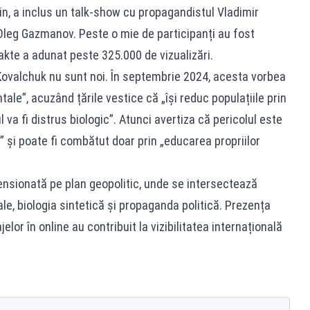
tin, a inclus un talk-show cu propagandistul Vladimir
 Oleg Gazmanov. Peste o mie de participanți au fost
takte a adunat peste 325.000 de vizualizări.
 Kovalchuk nu sunt noi. În septembrie 2024, acesta vorbea
ale”, acuzând țările vestice că „își reduc populațiile prin
ul va fi distrus biologic”. Atunci avertiza că pericolul este
 și poate fi combătut doar prin „educarea propriilor
 tensionată pe plan geopolitic, unde se intersectează
le, biologia sintetică și propaganda politică. Prezența
or în online au contribuit la vizibilitatea internațională