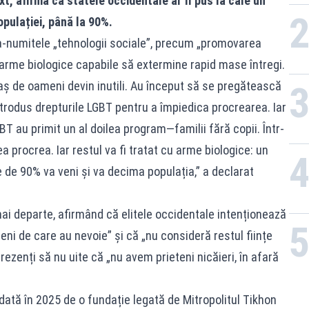
t, afirmă că statele occidentale ar fi pus la cale un
opulației, până la 90%.
șa-numitele „tehnologii sociale”, precum „promovarea
i arme biologice capabile să extermine rapid mase întregi.
aș de oameni devin inutili. Au început să se pregătească
ntrodus drepturile LGBT pentru a împiedica procrearea. Iar
T au primit un al doilea program—familii fără copii. Într-
 procrea. Iar restul va fi tratat cu arme biologice: un
e de 90% va veni și va decima populația,” a declarat
ai departe, afirmând că elitele occidentale intenționează
i de care au nevoie” și că „nu consideră restul ființe
rezenți să nu uite că „nu avem prieteni nicăieri, în afară
ată în 2025 de o fundație legată de Mitropolitul Tikhon