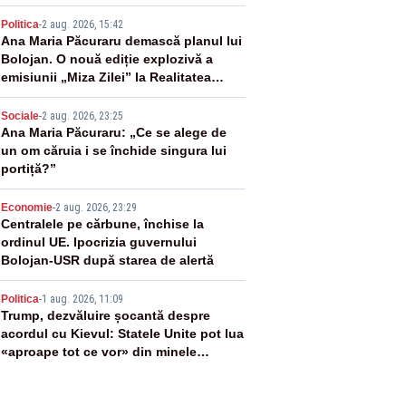
2
Politica
-
2 aug. 2026, 15:42
Ana Maria Păcuraru demască planul lui
Bolojan. O nouă ediție explozivă a
emisiunii „Miza Zilei” la Realitatea
PLUS
3
Sociale
-
2 aug. 2026, 23:25
Ana Maria Păcuraru: „Ce se alege de
un om căruia i se închide singura lui
portiță?”
4
Economie
-
2 aug. 2026, 23:29
Centralele pe cărbune, închise la
ordinul UE. Ipocrizia guvernului
Bolojan-USR după starea de alertă
5
Politica
-
1 aug. 2026, 11:09
Trump, dezvăluire șocantă despre
acordul cu Kievul: Statele Unite pot lua
«aproape tot ce vor» din minele
Ucrainei”