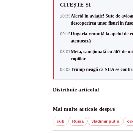
CITEȘTE ȘI
Alertă în aviație! Sute de avio
10:39
descoperirea unor fisuri în fuse
Ungaria renunță la apelul de ec
09:15
atenuează
Meta, sancționată cu 567 de mil
08:07
copiilor
Trump neagă că SUA se confru
08:03
Distribuie articolul
Mai multe articole despre
cub
Rusia
vladimir putin
oc