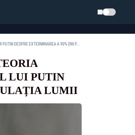
Schimba tema
„PLANUL SECRET AL OCCIDENTULUI”: TEORIA HALUCINANTĂ AL UNUI APROPIAT DE-AL LUI PUTIN DESPRE EXTERMINAREA A 90% DIN POPULAȚIA LUMII
TEORIA
L LUI PUTIN
ULAȚIA LUMII