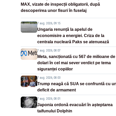
MAX, vizate de inspecții obligatorii, după
descoperirea unor fisuri în fuselaj
7 aug. 2026, 09:15
Ungaria renunță la apelul de
economisire a energiei. Criza de la
centrala nucleară Paks se atenuează
7 aug. 2026, 08:07
Meta, sancționată cu 567 de milioane de
dolari în cel mai sever verdict pe tema
siguranței copiilor
7 aug. 2026, 08:03
Trump neagă că SUA se confruntă cu u
deficit de armament
7 aug. 2026, 08:01
Japonia ordonă evacuări în așteptarea
taifunului Dolphin