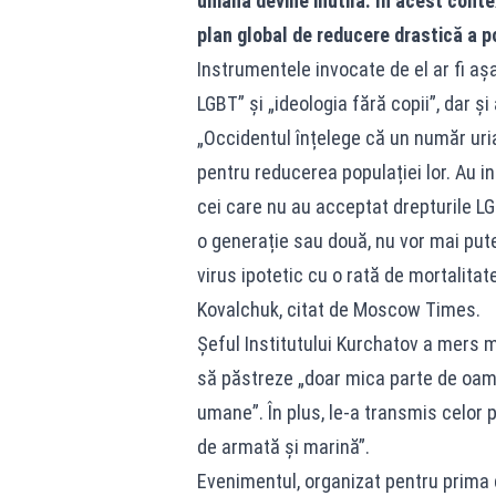
umană devine inutilă. În acest contex
plan global de reducere drastică a p
Instrumentele invocate de el ar fi a
LGBT” și „ideologia fără copii”, dar ș
„Occidentul înțelege că un număr uri
pentru reducerea populației lor. Au i
cei care nu au acceptat drepturile LGB
o generație sau două, nu vor mai putea
virus ipotetic cu o rată de mortalitat
Kovalchuk, citat de Moscow Times.
Șeful Institutului Kurchatov a mers m
să păstreze „doar mica parte de oamen
umane”. În plus, le-a transmis celor p
de armată și marină”.
Evenimentul, organizat pentru prima d