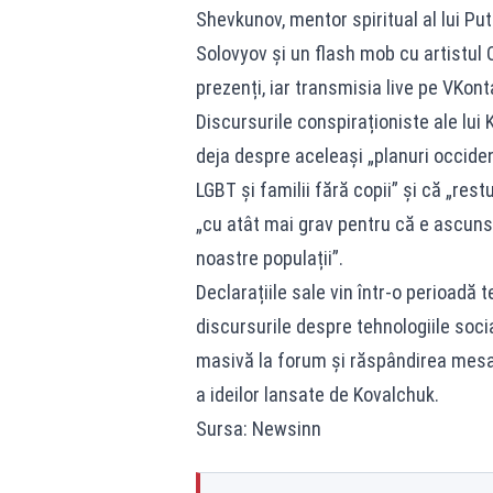
Shevkunov, mentor spiritual al lui Pu
Solovyov și un flash mob cu artistul
prezenți, iar transmisia live pe VKon
Discursurile conspiraționiste ale lui
deja despre aceleași „planuri occident
LGBT și familii fără copii” și că „rest
„cu atât mai grav pentru că e ascuns”
noastre populații”.
Declarațiile sale vin într-o perioadă
discursurile despre tehnologiile socia
masivă la forum și răspândirea mesajel
a ideilor lansate de Kovalchuk.
Sursa: Newsinn