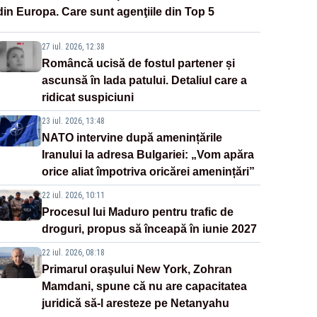
din Europa. Care sunt agenţiile din Top 5
27 iul. 2026, 12:38
Româncă ucisă de fostul partener și
ascunsă în lada patului. Detaliul care a
ridicat suspiciuni
23 iul. 2026, 13:48
NATO intervine după amenințările
Iranului la adresa Bulgariei: „Vom apăra
orice aliat împotriva oricărei amenințări”
22 iul. 2026, 10:11
Procesul lui Maduro pentru trafic de
droguri, propus să înceapă în iunie 2027
22 iul. 2026, 08:18
Primarul oraşului New York, Zohran
Mamdani, spune că nu are capacitatea
juridică să-l aresteze pe Netanyahu