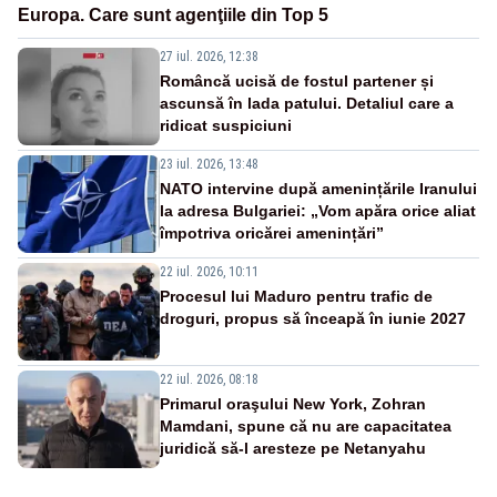
Europa. Care sunt agenţiile din Top 5
27 iul. 2026, 12:38
Româncă ucisă de fostul partener și
ascunsă în lada patului. Detaliul care a
ridicat suspiciuni
23 iul. 2026, 13:48
NATO intervine după amenințările Iranului
la adresa Bulgariei: „Vom apăra orice aliat
împotriva oricărei amenințări”
22 iul. 2026, 10:11
Procesul lui Maduro pentru trafic de
droguri, propus să înceapă în iunie 2027
22 iul. 2026, 08:18
Primarul oraşului New York, Zohran
Mamdani, spune că nu are capacitatea
juridică să-l aresteze pe Netanyahu