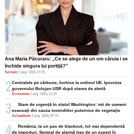
Ana Maria Păcuraru: „Ce se alege de un om căruia i se
închide singura lui portiță?”
Sociale
·
2 aug. 2026, 23:25
2
Centralele pe cărbune, închise la ordinul UE. Ipocrizia
guvernului Bolojan-USR după starea de alertă
Economie
-
2 aug. 2026, 23:29
3
Stare de urgență în statul Washington: mii de oameni
evacuați din cauza incendiilor puternice de vegetație
Actualitate
-
3 aug. 2026, 07:19
4
România, la un pas de blackout, tot mai dependentă
de importuri. Semnal de alarmă tras de un expert în