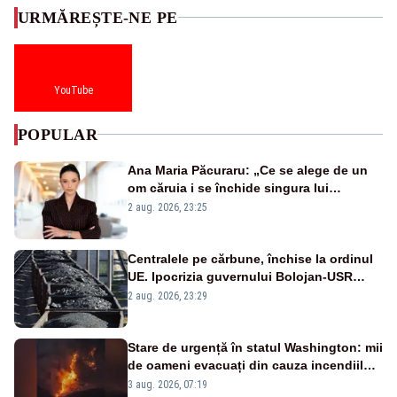
URMĂREȘTE-NE PE
YouTube
POPULAR
Ana Maria Păcuraru: „Ce se alege de un
om căruia i se închide singura lui
portiță?”
2 aug. 2026, 23:25
Centralele pe cărbune, închise la ordinul
UE. Ipocrizia guvernului Bolojan-USR
după starea de alertă
2 aug. 2026, 23:29
Stare de urgență în statul Washington: mii
de oameni evacuați din cauza incendiilor
puternice de vegetație
3 aug. 2026, 07:19