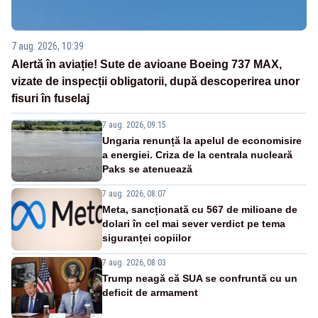
7 aug. 2026, 10:39
Alertă în aviație! Sute de avioane Boeing 737 MAX,
vizate de inspecții obligatorii, după descoperirea unor
fisuri în fuselaj
7 aug. 2026, 09:15
Ungaria renunță la apelul de economisire
a energiei. Criza de la centrala nucleară
Paks se atenuează
7 aug. 2026, 08:07
Meta, sancționată cu 567 de milioane de
dolari în cel mai sever verdict pe tema
siguranței copiilor
7 aug. 2026, 08:03
Trump neagă că SUA se confruntă cu un
deficit de armament