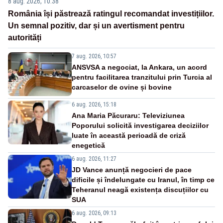
8 aug. 2026, 10:38
România își păstrează ratingul recomandat investițiilor.
Un semnal pozitiv, dar și un avertisment pentru
autorități
7 aug. 2026, 10:57
ANSVSA a negociat, la Ankara, un acord
pentru facilitarea tranzitului prin Turcia al
carcaselor de ovine și bovine
6 aug. 2026, 15:18
Ana Maria Păcuraru: Televiziunea
Poporului solicită investigarea deciziilor
luate în această perioadă de criză
enegetică
6 aug. 2026, 11:27
JD Vance anunță negocieri de pace
dificile și îndelungate cu Iranul, în timp ce
Teheranul neagă existența discuțiilor cu
SUA
6 aug. 2026, 09:13