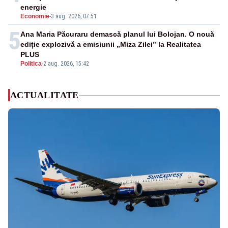
energie
Economie
-
3 aug. 2026, 07:51
5
Ana Maria Păcuraru demască planul lui Bolojan. O nouă
ediție explozivă a emisiunii „Miza Zilei” la Realitatea
PLUS
Politica
-
2 aug. 2026, 15:42
ACTUALITATE