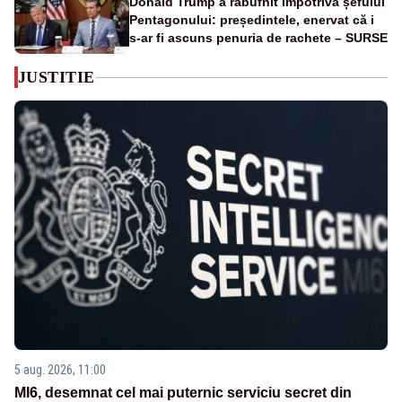
Donald Trump a răbufnit împotriva șefului
Pentagonului: președintele, enervat că i
s-ar fi ascuns penuria de rachete – SURSE
JUSTITIE
5 aug. 2026, 11:00
MI6, desemnat cel mai puternic serviciu secret din