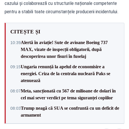
cazului și colaborează cu structurile naționale competente
pentru a stabili toate circumstanțele producerii incidentului.
CITEȘTE ȘI
Alertă în aviație! Sute de avioane Boeing 737
10:39
MAX, vizate de inspecții obligatorii, după
descoperirea unor fisuri în fuselaj
Ungaria renunță la apelul de economisire a
09:15
energiei. Criza de la centrala nucleară Paks se
atenuează
Meta, sancționată cu 567 de milioane de dolari în
08:07
cel mai sever verdict pe tema siguranței copiilor
Trump neagă că SUA se confruntă cu un deficit de
08:03
armament