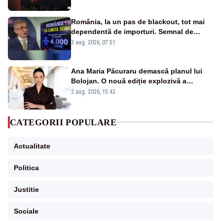
România, la un pas de blackout, tot mai
dependentă de importuri. Semnal de
alarmă tras de un expert în energie
3 aug. 2026, 07:51
Ana Maria Păcuraru demască planul lui
Bolojan. O nouă ediție explozivă a
emisiunii „Miza Zilei” la Realitatea PLUS
2 aug. 2026, 15:42
CATEGORII POPULARE
Actualitate
Politica
Justitie
Sociale