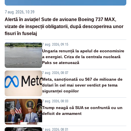
7 aug. 2026, 10:39
Alertă în aviație! Sute de avioane Boeing 737 MAX,
vizate de inspecții obligatorii, după descoperirea unor
fisuri în fuselaj
7 aug. 2026, 09:15
Ungaria renunță la apelul de economisire
a energiei. Criza de la centrala nucleară
Paks se atenuează
7 aug. 2026, 08:07
Meta, sancționată cu 567 de milioane de
dolari în cel mai sever verdict pe tema
siguranței copiilor
7 aug. 2026, 08:03
Trump neagă că SUA se confruntă cu un
deficit de armament
7 aug. 2026, 08:01