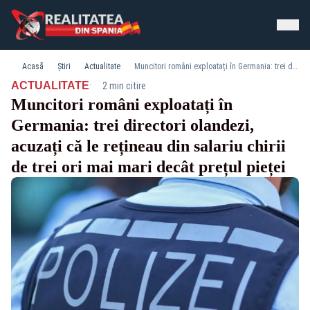
Acasă
Știri
Actualitate
Muncitori români exploatați în Germania: trei directori olandezi, acuzați că le rețineau din salariu chirii de trei ori mai mari decât prețul pieței
·
ACTUALITATE
2 min citire
Muncitori români exploatați în
Germania: trei directori olandezi,
acuzați că le rețineau din salariu chirii
de trei ori mai mari decât prețul pieței