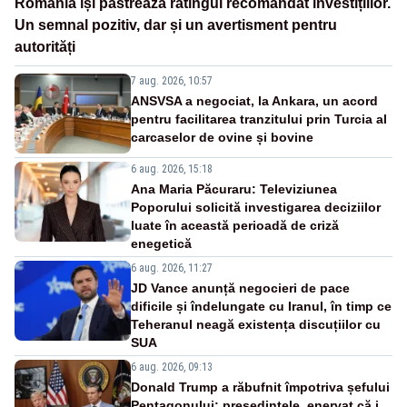
România își păstrează ratingul recomandat investițiilor.
Un semnal pozitiv, dar și un avertisment pentru
autorități
7 aug. 2026, 10:57
ANSVSA a negociat, la Ankara, un acord
pentru facilitarea tranzitului prin Turcia al
carcaselor de ovine și bovine
6 aug. 2026, 15:18
Ana Maria Păcuraru: Televiziunea
Poporului solicită investigarea deciziilor
luate în această perioadă de criză
enegetică
6 aug. 2026, 11:27
JD Vance anunță negocieri de pace
dificile și îndelungate cu Iranul, în timp ce
Teheranul neagă existența discuțiilor cu
SUA
6 aug. 2026, 09:13
Donald Trump a răbufnit împotriva șefului
Pentagonului: președintele, enervat că i