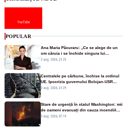
YouTube
POPULAR
Ana Maria Păcuraru: „Ce se alege de un
om căruia i se închide singura lui
portiță?”
2 aug. 2026, 23:25
Centralele pe cărbune, închise la ordinul
UE. Ipocrizia guvernului Bolojan-USR
după starea de alertă
2 aug. 2026, 23:29
Stare de urgență în statul Washington: mii
de oameni evacuați din cauza incendiilor
puternice de vegetație
3 aug. 2026, 07:19