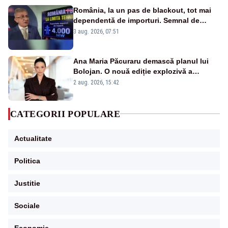
România, la un pas de blackout, tot mai
dependentă de importuri. Semnal de
alarmă tras de un expert în energie
3 aug. 2026, 07:51
Ana Maria Păcuraru demască planul lui
Bolojan. O nouă ediție explozivă a
emisiunii „Miza Zilei” la Realitatea PLUS
2 aug. 2026, 15:42
CATEGORII POPULARE
Actualitate
Politica
Justitie
Sociale
Economie