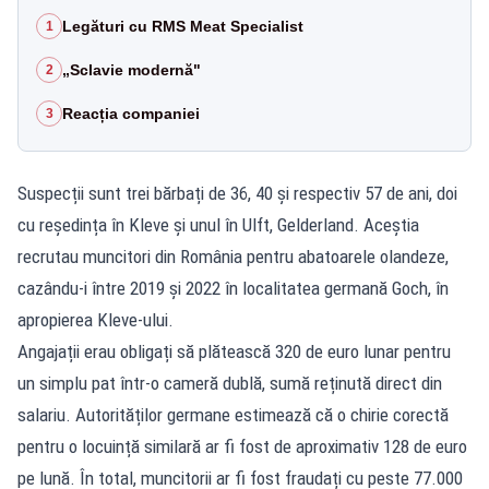
Legături cu RMS Meat Specialist
1
„Sclavie modernă"
2
Reacția companiei
3
Suspecții sunt trei bărbați de 36, 40 și respectiv 57 de ani, doi
cu reședința în Kleve și unul în Ulft, Gelderland. Aceștia
recrutau muncitori din România pentru abatoarele olandeze,
cazându-i între 2019 și 2022 în localitatea germană Goch, în
apropierea Kleve-ului.
Angajații erau obligați să plătească 320 de euro lunar pentru
un simplu pat într-o cameră dublă, sumă reținută direct din
salariu. Autorităților germane estimează că o chirie corectă
pentru o locuință similară ar fi fost de aproximativ 128 de euro
pe lună. În total, muncitorii ar fi fost fraudați cu peste 77.000