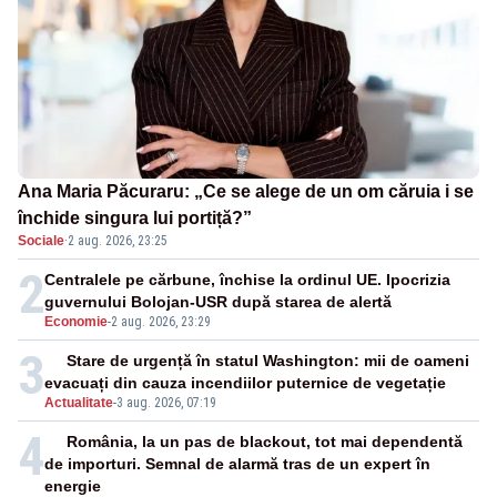
Ana Maria Păcuraru: „Ce se alege de un om căruia i se
închide singura lui portiță?”
Sociale
·
2 aug. 2026, 23:25
2
Centralele pe cărbune, închise la ordinul UE. Ipocrizia
guvernului Bolojan-USR după starea de alertă
Economie
-
2 aug. 2026, 23:29
3
Stare de urgență în statul Washington: mii de oameni
evacuați din cauza incendiilor puternice de vegetație
Actualitate
-
3 aug. 2026, 07:19
4
România, la un pas de blackout, tot mai dependentă
de importuri. Semnal de alarmă tras de un expert în
energie