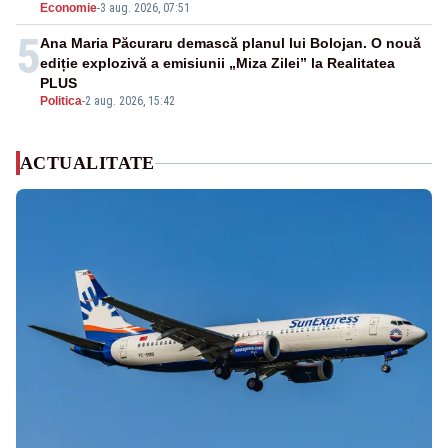
Economie
-
3 aug. 2026, 07:51
5
Ana Maria Păcuraru demască planul lui Bolojan. O nouă
ediție explozivă a emisiunii „Miza Zilei” la Realitatea
PLUS
Politica
-
2 aug. 2026, 15:42
ACTUALITATE