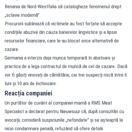
Renania de Nord-Westfalia să catalogheze fenomenul drept
„sclavie modernă”.
Procurorii subliniază că victimele au fost forțate să accepte
condițiile abuzive din cauza barierelor lingvistice și a lipsei
resurselor financiare, care le-au blocat orice alternativă de
cazare.
Germania a interzis deja munca temporară în abatoare și
practica de a lega contractul de muncă de cel de cazare. Dacă
vor fi găsiți vinovați de cămătărie, cei trei suspecți riscă între 6
luni și 10 ani de închisoare.
Reacția companiei
Un purtător de cuvânt al companiei-mamă a RMS Meat
Specialist a declarat pentru Nieuwsuur că, după consultări cu
avocații, consideră suspiciunile „nefondate” și se așteaptă la
nicio condamnare penală, refuzând să ofere detalii