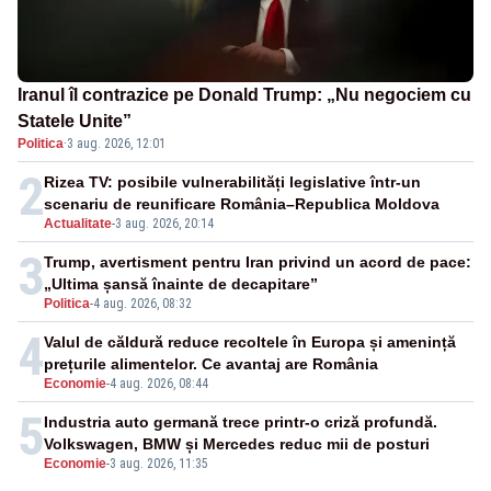
Iranul îl contrazice pe Donald Trump: „Nu negociem cu
Statele Unite”
Politica
·
3 aug. 2026, 12:01
2
Rizea TV: posibile vulnerabilități legislative într-un
scenariu de reunificare România–Republica Moldova
Actualitate
-
3 aug. 2026, 20:14
3
Trump, avertisment pentru Iran privind un acord de pace:
„Ultima șansă înainte de decapitare”
Politica
-
4 aug. 2026, 08:32
4
Valul de căldură reduce recoltele în Europa și amenință
prețurile alimentelor. Ce avantaj are România
Economie
-
4 aug. 2026, 08:44
5
Industria auto germană trece printr-o criză profundă.
Volkswagen, BMW și Mercedes reduc mii de posturi
Economie
-
3 aug. 2026, 11:35