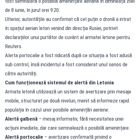
fost semnalată o posibilă amenințare aeriană în dimineața zilei
de 8 iunie, în jurul orei 9:20.
Ulterior, autoritățile au confirmat că cel puțin o dronă a intrat
în spațiul aerian leton venind din direcția Rusiei, potrivit
declarațiilor unui purtător de cuvânt al armatei letone pentru
Reuters.
Alerta portocalie a fost ridicată după ce situația a fost adusă
sub control, însă incidentul a fost considerat unul serios de
către autorități.
Cum funcționează sistemul de alertă din Letonia
Armata letonă utilizează un sistem de avertizare prin mesaje
mobile, structurat pe două niveluri, menit să informeze rapid
populația în cazul unor posibile amenințări aeriene.
Alertă galbenă
– mesaj informativ, fără necesitatea unei
acțiuni imediate, dar care semnalează o posibilă amenințare.
Alertă portocalie
– avertizare confirmată privind o