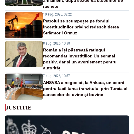
armament, după scăderea stocurilor de
rachete
10 aug. 2026, 08:22
Petrolul se scumpește pe fondul
incertitudinilor privind redeschiderea
Strâmtorii Ormuz
8 aug. 2026, 10:38
România își păstrează ratingul
recomandat investițiilor. Un semnal
pozitiv, dar și un avertisment pentru
autorități
7 aug. 2026, 10:57
ANSVSA a negociat, la Ankara, un acord
pentru facilitarea tranzitului prin Turcia al
carcaselor de ovine și bovine
JUSTITIE