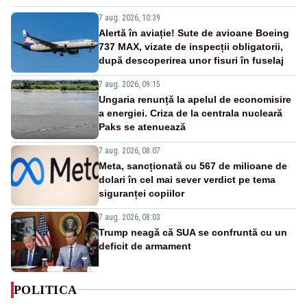
7 aug. 2026, 10:39
Alertă în aviație! Sute de avioane Boeing
737 MAX, vizate de inspecții obligatorii,
după descoperirea unor fisuri în fuselaj
7 aug. 2026, 09:15
Ungaria renunță la apelul de economisire
a energiei. Criza de la centrala nucleară
Paks se atenuează
7 aug. 2026, 08:07
Meta, sancționată cu 567 de milioane de
dolari în cel mai sever verdict pe tema
siguranței copiilor
7 aug. 2026, 08:03
Trump neagă că SUA se confruntă cu un
deficit de armament
POLITICA