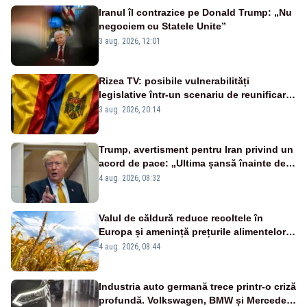
Iranul îl contrazice pe Donald Trump: „Nu
negociem cu Statele Unite”
3 aug. 2026, 12:01
Rizea TV: posibile vulnerabilități
legislative într-un scenariu de reunificare
România–Republica Moldova
3 aug. 2026, 20:14
Trump, avertisment pentru Iran privind un
acord de pace: „Ultima șansă înainte de
decapitare”
4 aug. 2026, 08:32
Valul de căldură reduce recoltele în
Europa și amenință prețurile alimentelor.
Ce avantaj are România
4 aug. 2026, 08:44
Industria auto germană trece printr-o criză
profundă. Volkswagen, BMW și Mercedes