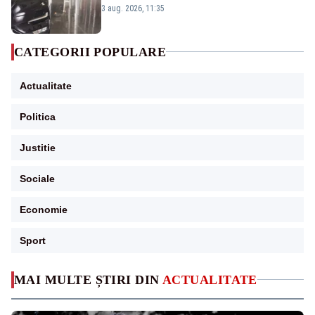
reduc mii de posturi
3 aug. 2026, 11:35
CATEGORII POPULARE
Actualitate
Politica
Justitie
Sociale
Economie
Sport
MAI MULTE ȘTIRI DIN
ACTUALITATE