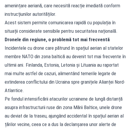
amenințare aeriană, care necesită reacție imediată conform
instrucțiunilor autorităților.
Acest sistem permite comunicarea rapidă cu populația în
situații considerate sensibile pentru securitatea națională.
Dronele din regiune, o problemă tot mai frecventă
Incidentele cu drone care pătrund în spațiul aerian al statelor
membre NATO din zona baltică au devenit tot mai frecvente în
ultimii ani. Finlanda, Estonia, Letonia și Lituania au raportat
mai multe astfel de cazuri, alimentând temerile legate de
extinderea conflictului din Ucraina spre granițele Alianței Nord-
Atlantice.
Pe fondul intensificării atacurilor ucrainene de lungă distanță
asupra infrastructurii ruse din zona Mării Baltice, unele drone
au deviat de la traseu, ajungând accidental în spațiul aerian al
țărilor vecine, ceea ce a dus la declanșarea unor alerte de