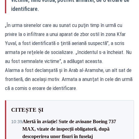
identificare.
„În urma sirenelor care au sunat cu puţin timp în urmă cu
privire la o infiltrare a unui aparat de zbor ostil în zona Kfar
Yuval, a fost identificată o ţintă aeriană suspectă”, a scris
armata pe reţelele de socializare. „Incidentul s-a încheiat. Nu
au fost semnalate victime”, a adăugat aceasta.
Alarma a fost declanşată şi în Arab al-Aramshe, un alt sat de
frontieră, din acelaşi motiv. Armata a anunţat în cele din urmă
că a comis o eroare de identificare.
CITEȘTE ȘI
Alertă în aviație! Sute de avioane Boeing 737
10:39
MAX, vizate de inspecții obligatorii, după
descoperirea unor fisuri în fuselaj