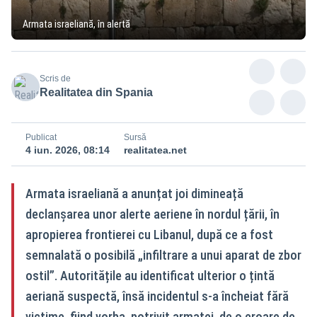
Armata israeliană, în alertă
Scris de
Realitatea din Spania
Publicat
Sursă
4 iun. 2026, 08:14
realitatea.net
Armata israeliană a anunțat joi dimineață
declanșarea unor alerte aeriene în nordul țării, în
apropierea frontierei cu Libanul, după ce a fost
semnalată o posibilă „infiltrare a unui aparat de zbor
ostil”. Autoritățile au identificat ulterior o țintă
aeriană suspectă, însă incidentul s-a încheiat fără
victime, fiind vorba, potrivit armatei, de o eroare de