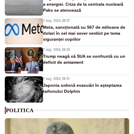
a energiei. Criza de la centrala nucleară
Paks se atenuează
7 aug. 2026, 08:07
Meta, sancționată cu 567 de milioane de
dolari în cel mai sever verdict pe tema
siguranței copiilor
7 aug. 2026, 08:03
Trump neagă că SUA se confruntă cu un
deficit de armament
7 aug. 2026, 08:01
Japonia ordonă evacuări în așteptarea
taifunului Dolphin
POLITICA