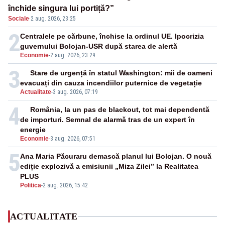
închide singura lui portiță?”
Sociale
·
2 aug. 2026, 23:25
2
Centralele pe cărbune, închise la ordinul UE. Ipocrizia
guvernului Bolojan-USR după starea de alertă
Economie
-
2 aug. 2026, 23:29
3
Stare de urgență în statul Washington: mii de oameni
evacuați din cauza incendiilor puternice de vegetație
Actualitate
-
3 aug. 2026, 07:19
4
România, la un pas de blackout, tot mai dependentă
de importuri. Semnal de alarmă tras de un expert în
energie
Economie
-
3 aug. 2026, 07:51
5
Ana Maria Păcuraru demască planul lui Bolojan. O nouă
ediție explozivă a emisiunii „Miza Zilei” la Realitatea
PLUS
Politica
-
2 aug. 2026, 15:42
ACTUALITATE