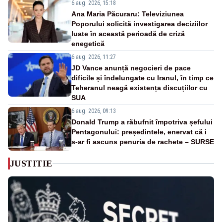
6 aug. 2026, 15:18
Ana Maria Păcuraru: Televiziunea
Poporului solicită investigarea deciziilor
luate în această perioadă de criză
enegetică
6 aug. 2026, 11:27
JD Vance anunță negocieri de pace
dificile și îndelungate cu Iranul, în timp ce
Teheranul neagă existența discuțiilor cu
SUA
6 aug. 2026, 09:13
Donald Trump a răbufnit împotriva șefului
Pentagonului: președintele, enervat că i
s-ar fi ascuns penuria de rachete – SURSE
JUSTITIE