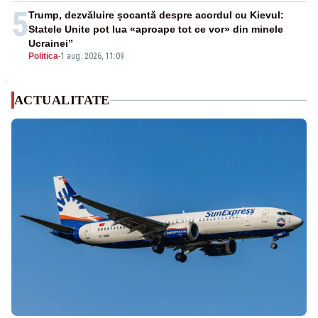
5
Trump, dezvăluire șocantă despre acordul cu Kievul:
Statele Unite pot lua «aproape tot ce vor» din minele
Ucrainei”
Politica
-
1 aug. 2026, 11:09
ACTUALITATE