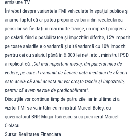
emisiune TV.
Întrebat despre variantele FMI vehiculate în spaţiul publice şi
anume faptul că ar putea propune ca banii din recalcularea
pensiilor să fie daţi în mai multe tranşe, un impozit progresiv
pe salarii, fiind o posibilitatea şi impozitări diferite, 15% impozit
pe toate salariile e o variantă şi altă variantă cu 10% impozit
pentru cei cu salariul până în 6.000 lei net, etc., ministrul PSD
a replicat că:
„Cel mai important mesaj, din punctul meu de
vedere, pe care îl transmit de fiecare dată mediului de afaceri
este acela că anul acesta nu vor creşte taxele şi impozitele,
pentru că avem nevoie de predictibilitate”.
Discuțiile vor continua timp de patru zile, iar în ultima zi a
vizitei FMI se va întâlni cu ministrul Marcel Boloș, cu
guvernatorul BNR Mugur Isărescu și cu premierul Marcel
Ciolacu.
Sursa: Realitatea Financiara