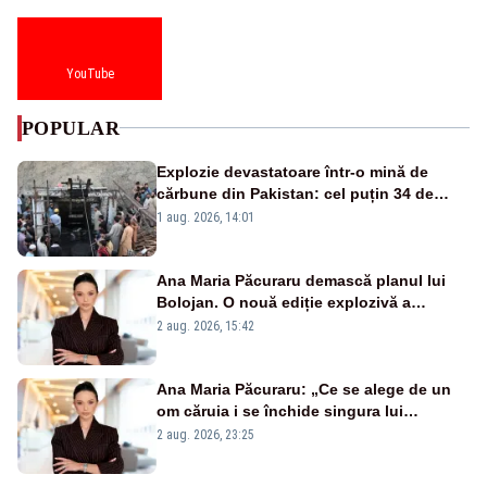
YouTube
POPULAR
Explozie devastatoare într-o mină de
cărbune din Pakistan: cel puțin 34 de
morți - VIDEO
1 aug. 2026, 14:01
Ana Maria Păcuraru demască planul lui
Bolojan. O nouă ediție explozivă a
emisiunii „Miza Zilei” la Realitatea PLUS
2 aug. 2026, 15:42
Ana Maria Păcuraru: „Ce se alege de un
om căruia i se închide singura lui
portiță?”
2 aug. 2026, 23:25