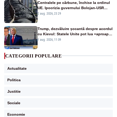
Centralele pe cărbune, închise la ordinul
UE. Ipocrizia guvernului Bolojan-USR
după starea de alertă
2 aug. 2026, 23:29
Trump, dezvăluire șocantă despre acordul
cu Kievul: Statele Unite pot lua «aproape
tot ce vor» din minele Ucrainei”
1 aug. 2026, 11:09
CATEGORII POPULARE
Actualitate
Politica
Justitie
Sociale
Economie