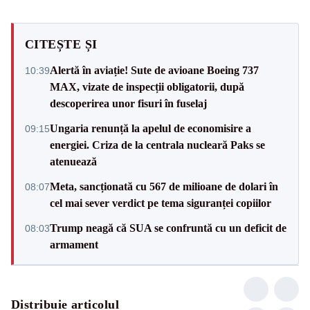
CITEȘTE ȘI
Alertă în aviație! Sute de avioane Boeing 737
10:39
MAX, vizate de inspecții obligatorii, după
descoperirea unor fisuri în fuselaj
Ungaria renunță la apelul de economisire a
09:15
energiei. Criza de la centrala nucleară Paks se
atenuează
Meta, sancționată cu 567 de milioane de dolari în
08:07
cel mai sever verdict pe tema siguranței copiilor
Trump neagă că SUA se confruntă cu un deficit de
08:03
armament
Distribuie articolul