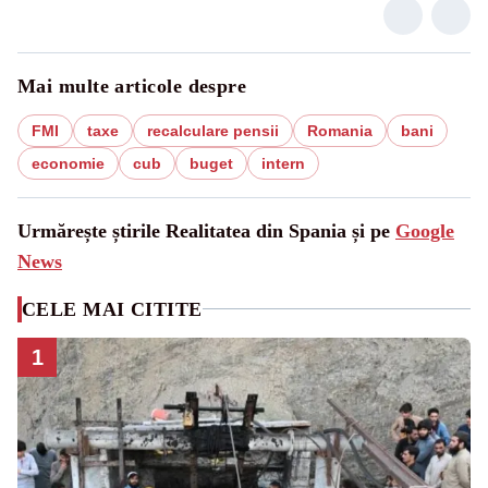
Mai multe articole despre
FMI
taxe
recalculare pensii
Romania
bani
economie
cub
buget
intern
Urmărește știrile Realitatea din Spania și pe
Google
News
CELE MAI CITITE
1