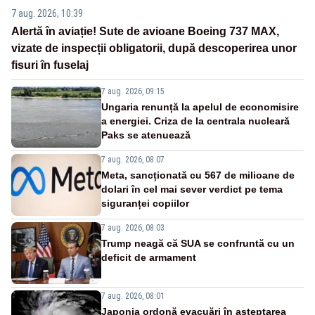
7 aug. 2026, 10:39
Alertă în aviație! Sute de avioane Boeing 737 MAX,
vizate de inspecții obligatorii, după descoperirea unor
fisuri în fuselaj
7 aug. 2026, 09:15
Ungaria renunță la apelul de economisire
a energiei. Criza de la centrala nucleară
Paks se atenuează
7 aug. 2026, 08:07
Meta, sancționată cu 567 de milioane de
dolari în cel mai sever verdict pe tema
siguranței copiilor
7 aug. 2026, 08:03
Trump neagă că SUA se confruntă cu un
deficit de armament
7 aug. 2026, 08:01
Japonia ordonă evacuări în așteptarea