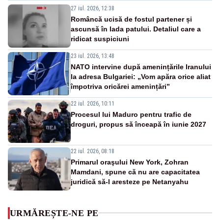
27 iul. 2026, 12:38
Româncă ucisă de fostul partener și
ascunsă în lada patului. Detaliul care a
ridicat suspiciuni
23 iul. 2026, 13:48
NATO intervine după amenințările Iranului
la adresa Bulgariei: „Vom apăra orice aliat
împotriva oricărei amenințări”
22 iul. 2026, 10:11
Procesul lui Maduro pentru trafic de
droguri, propus să înceapă în iunie 2027
22 iul. 2026, 08:18
Primarul oraşului New York, Zohran
Mamdani, spune că nu are capacitatea
juridică să-l aresteze pe Netanyahu
URMĂREȘTE-NE PE