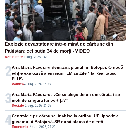
Explozie devastatoare într-o mină de cărbune din
Pakistan: cel puțin 34 de morți - VIDEO
Actualitate
·
1 aug. 2026, 14:01
2
Ana Maria Păcuraru demască planul lui Bolojan. O nouă
ediție explozivă a emisiunii „Miza Zilei” la Realitatea
PLUS
Politica
-
2 aug. 2026, 15:42
3
Ana Maria Păcuraru: „Ce se alege de un om căruia i se
închide singura lui portiță?”
Sociale
-
2 aug. 2026, 23:25
4
Centralele pe cărbune, închise la ordinul UE. Ipocrizia
guvernului Bolojan-USR după starea de alertă
Economie
-
2 aug. 2026, 23:29