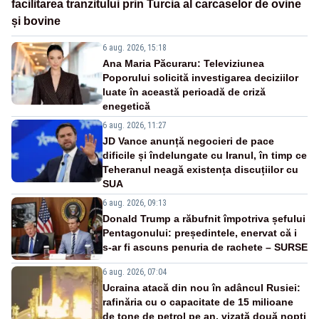
facilitarea tranzitului prin Turcia al carcaselor de ovine
și bovine
6 aug. 2026, 15:18
Ana Maria Păcuraru: Televiziunea
Poporului solicită investigarea deciziilor
luate în această perioadă de criză
enegetică
6 aug. 2026, 11:27
JD Vance anunță negocieri de pace
dificile și îndelungate cu Iranul, în timp ce
Teheranul neagă existența discuțiilor cu
SUA
6 aug. 2026, 09:13
Donald Trump a răbufnit împotriva șefului
Pentagonului: președintele, enervat că i
s-ar fi ascuns penuria de rachete – SURSE
6 aug. 2026, 07:04
Ucraina atacă din nou în adâncul Rusiei:
rafinăria cu o capacitate de 15 milioane
de tone de petrol pe an, vizată două nopți