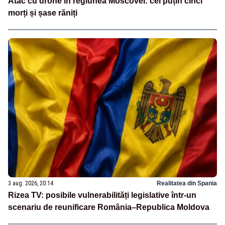
Atac cu drone în regiunea Moscovei: cel puțin cinci
morți și șase răniți
3 aug. 2026, 20:14
Realitatea din Spania
Rizea TV: posibile vulnerabilități legislative într-un
scenariu de reunificare România–Republica Moldova