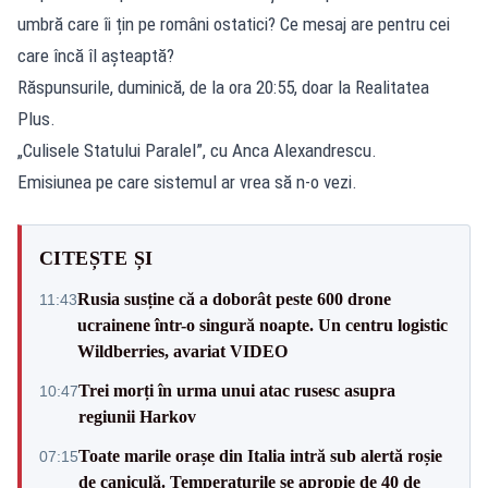
umbră care îi țin pe români ostatici? Ce mesaj are pentru cei
care încă îl așteaptă?
Răspunsurile, duminică, de la ora 20:55, doar la Realitatea
Plus.
„Culisele Statului Paralel”, cu Anca Alexandrescu.
Emisiunea pe care sistemul ar vrea să n-o vezi.
CITEȘTE ȘI
Rusia susține că a doborât peste 600 drone
11:43
ucrainene într-o singură noapte. Un centru logistic
Wildberries, avariat VIDEO
Trei morți în urma unui atac rusesc asupra
10:47
regiunii Harkov
Toate marile orașe din Italia intră sub alertă roșie
07:15
de caniculă. Temperaturile se apropie de 40 de