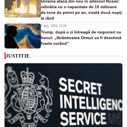
Ucraina atacă din nou în adâncul Rusiei:
rafinăria cu o capacitate de 15 milioane
de tone de petrol pe an, vizată două nopți
la rând
5 aug. 2026, 10:36
Trump, după o zi întreagă de negocieri cu
Iranul: „Strâmtoarea Ormuz va fi deschisă
foarte curând”
JUSTITIE