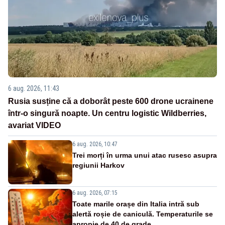
6 aug. 2026, 11:43
Rusia susține că a doborât peste 600 drone ucrainene
într-o singură noapte. Un centru logistic Wildberries,
avariat VIDEO
6 aug. 2026, 10:47
Trei morți în urma unui atac rusesc asupra
regiunii Harkov
6 aug. 2026, 07:15
Toate marile orașe din Italia intră sub
alertă roșie de caniculă. Temperaturile se
apropie de 40 de grade