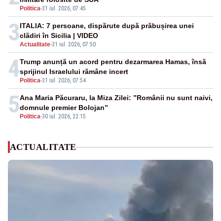
Politica
-
31 iul. 2026, 07:45
3
ITALIA: 7 persoane, dispărute după prăbușirea unei
clădiri în Sicilia | VIDEO
Actualitate
-
31 iul. 2026, 07:50
4
Trump anunță un acord pentru dezarmarea Hamas, însă
sprijinul Israelului rămâne incert
Politica
-
31 iul. 2026, 07:54
5
Ana Maria Păcuraru, la Miza Zilei: ”Românii nu sunt naivi,
domnule premier Bolojan”
Politica
-
30 iul. 2026, 22:15
ACTUALITATE