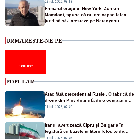
22 iul. 2026, 08:18
Primarul oraşului New York, Zohran
Mamdani, spune că nu are capacitatea
juridică să-l aresteze pe Netanyahu
URMĂREȘTE-NE PE
YouTube
POPULAR
Atac fără precedent al Rusiei. O fabrică de
drone din Kiev deținută de o companie
americană, distrusă de o rachetă
31 iul. 2026, 07:40
rusească
Iranul avertizează Cipru și Bulgaria în
legătură cu bazele militare folosite de
SUA
31 iul. 2026, 07:45