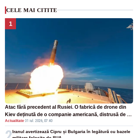
CELE MAI CITITE
1
Atac fără precedent al Rusiei. O fabrică de drone din
Kiev deținută de o companie americană, distrusă de o
Actualitate
·
31 iul. 2026, 07:40
rachetă rusească
2
Iranul avertizează Cipru și Bulgaria în legătură cu bazele
militare folosite de SUA