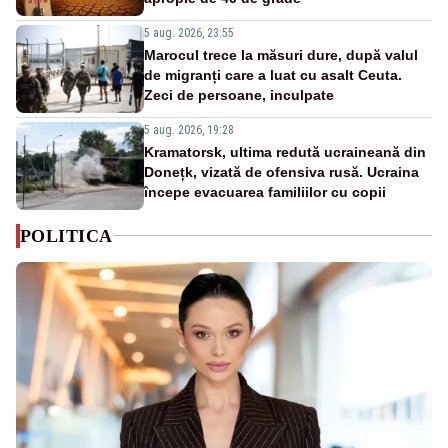
5 aug. 2026, 23:55
Marocul trece la măsuri dure, după valul
de migranți care a luat cu asalt Ceuta.
Zeci de persoane, inculpate
5 aug. 2026, 19:28
Kramatorsk, ultima redută ucraineană din
Donețk, vizată de ofensiva rusă. Ucraina
începe evacuarea familiilor cu copii
POLITICA