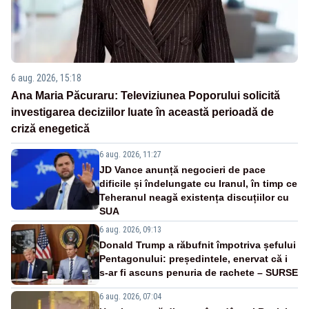
6 aug. 2026, 15:18
Ana Maria Păcuraru: Televiziunea Poporului solicită
investigarea deciziilor luate în această perioadă de
criză enegetică
6 aug. 2026, 11:27
JD Vance anunță negocieri de pace
dificile și îndelungate cu Iranul, în timp ce
Teheranul neagă existența discuțiilor cu
SUA
6 aug. 2026, 09:13
Donald Trump a răbufnit împotriva șefului
Pentagonului: președintele, enervat că i
s-ar fi ascuns penuria de rachete – SURSE
6 aug. 2026, 07:04