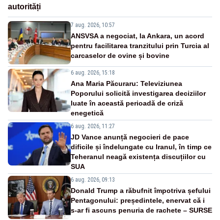
autorități
7 aug. 2026, 10:57
ANSVSA a negociat, la Ankara, un acord
pentru facilitarea tranzitului prin Turcia al
carcaselor de ovine și bovine
6 aug. 2026, 15:18
Ana Maria Păcuraru: Televiziunea
Poporului solicită investigarea deciziilor
luate în această perioadă de criză
enegetică
6 aug. 2026, 11:27
JD Vance anunță negocieri de pace
dificile și îndelungate cu Iranul, în timp ce
Teheranul neagă existența discuțiilor cu
SUA
6 aug. 2026, 09:13
Donald Trump a răbufnit împotriva șefului
Pentagonului: președintele, enervat că i
s-ar fi ascuns penuria de rachete – SURSE