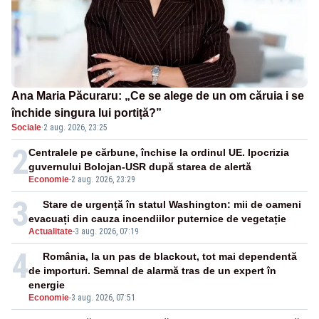
Ana Maria Păcuraru: „Ce se alege de un om căruia i se
închide singura lui portiță?”
Sociale
·
2 aug. 2026, 23:25
2
Centralele pe cărbune, închise la ordinul UE. Ipocrizia
guvernului Bolojan-USR după starea de alertă
Economie
-
2 aug. 2026, 23:29
3
Stare de urgență în statul Washington: mii de oameni
evacuați din cauza incendiilor puternice de vegetație
Actualitate
-
3 aug. 2026, 07:19
4
România, la un pas de blackout, tot mai dependentă
de importuri. Semnal de alarmă tras de un expert în
energie
Economie
-
3 aug. 2026, 07:51