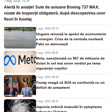
7 aug. 2026, 10:39
Alertă în aviație! Sute de avioane Boeing 737 MAX,
vizate de inspecții obligatorii, după descoperirea unor
fisuri în fuselaj
7 aug. 2026, 09:15
Ungaria renunță la apelul de economisire
a energiei. Criza de la centrala nucleară
Paks se atenuează
7 aug. 2026, 08:07
Meta, sancționată cu 567 de milioane de
dolari în cel mai sever verdict pe tema
siguranței copiilor
7 aug. 2026, 08:03
Trump neagă că SUA se confruntă cu un
deficit de armament
7 aug. 2026, 08:01
Japonia ordonă evacuări în așteptarea
taifunului Dolphin