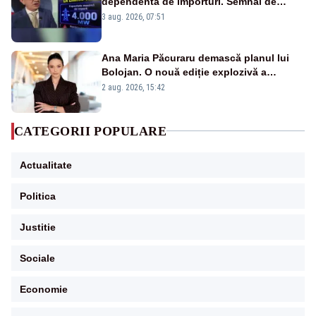
dependentă de importuri. Semnal de
alarmă tras de un expert în energie
3 aug. 2026, 07:51
Ana Maria Păcuraru demască planul lui
Bolojan. O nouă ediție explozivă a
emisiunii „Miza Zilei” la Realitatea PLUS
2 aug. 2026, 15:42
CATEGORII POPULARE
Actualitate
Politica
Justitie
Sociale
Economie