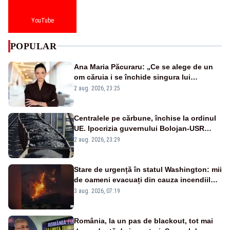
YouTube
POPULAR
Ana Maria Păcuraru: „Ce se alege de un
om căruia i se închide singura lui
portiță?”
2 aug. 2026, 23:25
Centralele pe cărbune, închise la ordinul
UE. Ipocrizia guvernului Bolojan-USR
după starea de alertă
2 aug. 2026, 23:29
Stare de urgență în statul Washington: mii
de oameni evacuați din cauza incendiilor
puternice de vegetație
3 aug. 2026, 07:19
România, la un pas de blackout, tot mai