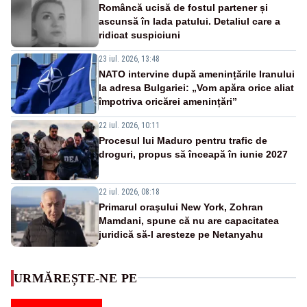
Româncă ucisă de fostul partener și
ascunsă în lada patului. Detaliul care a
ridicat suspiciuni
23 iul. 2026, 13:48
NATO intervine după amenințările Iranului
la adresa Bulgariei: „Vom apăra orice aliat
împotriva oricărei amenințări”
22 iul. 2026, 10:11
Procesul lui Maduro pentru trafic de
droguri, propus să înceapă în iunie 2027
22 iul. 2026, 08:18
Primarul oraşului New York, Zohran
Mamdani, spune că nu are capacitatea
juridică să-l aresteze pe Netanyahu
URMĂREȘTE-NE PE