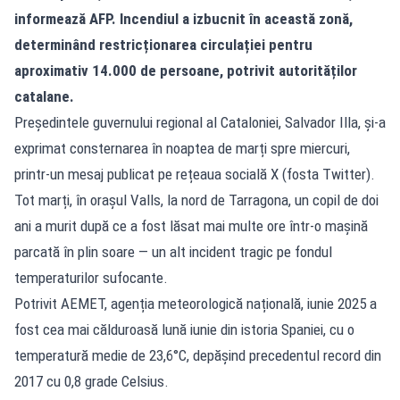
informează AFP. Incendiul a izbucnit în această zonă,
determinând restricționarea circulației pentru
aproximativ 14.000 de persoane, potrivit autorităților
catalane.
Președintele guvernului regional al Cataloniei, Salvador Illa, și-a
exprimat consternarea în noaptea de marți spre miercuri,
printr-un mesaj publicat pe rețeaua socială X (fosta Twitter).
Tot marți, în orașul Valls, la nord de Tarragona, un copil de doi
ani a murit după ce a fost lăsat mai multe ore într-o mașină
parcată în plin soare — un alt incident tragic pe fondul
temperaturilor sufocante.
Potrivit AEMET, agenția meteorologică națională, iunie 2025 a
fost cea mai călduroasă lună iunie din istoria Spaniei, cu o
temperatură medie de 23,6°C, depășind precedentul record din
2017 cu 0,8 grade Celsius.